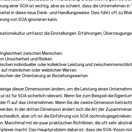
hrung einer SOA ist wichtig, aber es scheint, dass die Unternehmen in
eiter in diese neue Denk- und Handlungsweise. Dies führt oft zu Wider
hrung von SOA ignorieren kann.
isationskultur umfasst die Einstellungen, Erfahrungen, Überzeugunge
/Ungleichheit zwischen Menschen.
n Unsicherheit und Risiken.
wischen individueller oder kollektiver Leistung und zwischenmenschli
on auf männlichen oder weiblichen Werten.
 zwischen der Orientierung an Beziehungswerten.
 einige dieser Dimensionen ändern, um die Leistung eines Unternehme
tur ist für SOA sicherlich relevant. Wenn Sie zum Beispiel die Eigentu
der IT auf das Unternehmen. Wenn Sie die zweite Dimension betrachte
werden. In der dritten Dimension ändert sich die Art der Zusammenar
rschiedlich, aber oft ist die Einführung von SOA technologiegetriebe
. Manchmal mit ein paar praktischen Richtlinien, die oft sehr abstra
mplexer macht. Das Hauptproblem dabei ist, dass die SOA-Vision ni