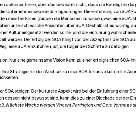
nien dokumentieren, aber das bedeutet nicht, dass die Beteiligten die
 die Unternehmensebene durchgedrungen. Die Einführung von SOA könn
den meisten Fällen glauben die Menschen zu wissen, was eine SOA is
aben unterschiedliche Ansichten über SOA. Deshalb ist es wichtig, 
er Kultur eingesetzt werden sollte, wird die Einführung wahrscheinl
lt werden. Der Erfolg der SOA hängt von der Akzeptanz der SOA ab. 
, eine SOA einzuführen, ist, die folgenden Schritte zu befolgen:
ion. Nur eine gemeinsame Vision kann zu einer erfolgreichen SOA-Imp
t Ihre Strategie für den Wechsel zu einer SOA. Inklusive kultureller A
ichkeiten.
er SOA steigen. Der kulturelle Aspekt wird bei der Einführung einer 
ich dessen nicht bewusst sind, kann dies zu einer Blockade bei der Ei
roß.
Nächste Woche werden
Vincent Partington
und
Gero Vermaas
d