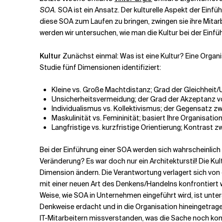
SOA.
SOA ist ein Ansatz. Der kulturelle Aspekt der Einfü
diese SOA zum Laufen zu bringen, zwingen sie ihre Mitarb
Verwandte Themen
werden wir untersuchen, wie man die Kultur bei der Einfü
Kultur
Zunächst einmal: Was ist eine Kultur? Eine Organ
Studie fünf Dimensionen identifiziert:
Kleine vs. Große Machtdistanz; Grad der Gleichheit
Unsicherheitsvermeidung; der Grad der Akzeptanz vo
Individualismus vs. Kollektivismus; der Gegensatz z
Maskulinität vs. Femininität; basiert Ihre Organisati
Langfristige vs. kurzfristige Orientierung; Kontrast
Bei der Einführung einer SOA werden sich wahrscheinlich
Veränderung? Es war doch nur ein Architekturstil! Die Kul
Dimension ändern. Die Verantwortung verlagert sich von 
mit einer neuen Art des Denkens/Handelns konfrontiert 
Weise, wie SOA in Unternehmen eingeführt wird, ist unte
Denkweise erdacht und in die Organisation hineingetragen
IT-Mitarbeitern missverstanden, was die Sache noch ko