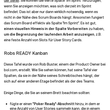
der Serie
). Sie
können die vierte Spalte "Im Sprint" hinzufügen
,
wenn Sie anzeigen möchten, was sich derzeit im Sprint
befindet. Das ist aber nur dann wirklich notwendig, wenn es
Verwandte Themen
nicht in der Nähe des Scrum Boards hängt: Ansonsten fungiert
das Scrum Board effektiv als Spalte "Im Sprint". Es ist gut,
einen visuellen Hinweis in der Spalte Vorbereiten
zu haben
,
um die Begrenzung der laufenden Arbeit anzuzeigen
, z.B.
eine feste Anzahl von Slots für User Story Cards.
Robs READY Kanban
Diese Tafel wurde von Rob Buster, einem der Product Owner bei
bol.com, erstellt. Wie Sie sehen können, hat seine Tafel vier
Spalten, da sie in der Nähe seines Schreibtisches hängt, der
sich auf einer anderen Etage befindet als der des Teams.
Einige Dinge, die Sie an seinem Brett beachten sollten:
fügte er einen
"Poker Ready"-Abschnitt
hinzu, in dem er
eine Anzahl von User Stories sammeln kann, die in einem