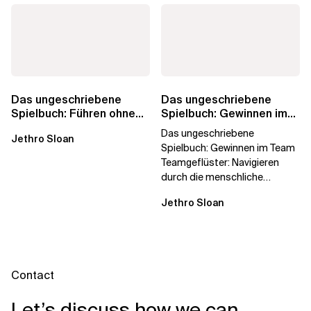
Das ungeschriebene
Das ungeschriebene
Spielbuch: Führen ohne
Spielbuch: Gewinnen im
Titel
Team
Das ungeschriebene
Jethro Sloan
Spielbuch: Gewinnen im Team
Teamgeflüster: Navigieren
durch die menschliche
Dynamik, auf die Sie niemand
Jethro Sloan
vorbereitet hat „Wir...
Contact
Let’s discuss how we can