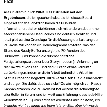
Fazit
Alles in allem
bin ich WIRKLICH zufrieden mit den
Ergebnissen
, die ich gesehen habe, als ich dieses Board
eingesetzt habe. Plötzlich haben die POs ihren
Informationsradiator, sie können sich mit anderen abstimmen,
steckengebliebene User Stories sind deutlich sichtbar, und
jetzt gibt es eine Grundlage für die Messung der Leistung der
PO-Rolle. Wir können ein Trenddiagramm erstellen, das den
Stand des Ready Buffer anzeigt (die PO-Version des
Burndown...), wir können die durchschnittliche
Fertigstellungszeit einer User Story messen (in Anlehnung an
die "Taktzeit" von Lean), und der PO kann etwas Vernunft
zurückbringen, indem er die in Arbeit befindliche Arbeit im
Status Preparing begrenzt.
Bitte verbreiten Sie die Nachricht
und sorgen Sie dafür, dass so viele POs wie möglich von Ready
Kanban erfahren: die PO-Rolle ist bei weitem die schwierigste
aller Rollen in Scrum, und ich weiß aus Erfahrung, dass jede Hilfe
willkommen ist... :-)
Was steht als Nächstes an? Ich hoffe, ich
brauche nicht so lange wie beim letzten Mal, aber ich werde