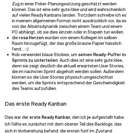
Zug in einer Poker-Planungssitzung geschätzt werden
können. Das ist eine sehr gute Idee und wird wahrscheinlich
auf vielen Ready Kanbans landen. Trotzdem schreibe ich es
in meinem allgemeinen Format nicht ausdrücklich vor, da es
von der Arbeitsdynamik zwischen einem Team und einem
PO abhängt, ob sie dies einzeln oder in Stapeln tun wollen.
die
rosa Herzen
wurden von einem Kollegen im selben
Raum hinzugefügt, der das große braune Papier hässlich
fand... :-)
Rob verwendet blaue Stickies, um
seinen Ready-Puffer in
Sprints zu unterteilen
. Auch dies ist eine sehr gute Idee,
denn sie zeigt deutlich die aktuell erwarteten User Stories,
die im nächsten Sprint abgeholt werden sollen. Außerdem
können so die User Stories physisch umgeschichtet
werden, um die Sprints entsprechend der Geschwindigkeit
des Teams aufzufüllen.
Das erste Ready Kanban
Dies war der
erste Ready Kanban
, den ich
je
aufgestellt habe.
Ich füllte es zunächst mit dem oberen Teil des Backlogs, das
sich in Vorbereitung befand: die ersten fünf im Zustand