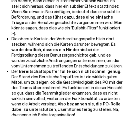
ich dachte, dass dieser Puffer immer voll sein würde. Es
stellt sich heraus, dass hier ein subtiler Effekt stattfindet:
Wenn Sie etwas in Neu einfügen, bedeutet das eine subtile
Beförderung, und das
führt dazu, dass eine einfache
Triage
an der Benutzergeschichte vorgenommen wird. Man
könnte sagen, dass dies wie ein "Bullshit-Filter" funktioniert
:-).
Die oberste Karte in der Vorbereitungsspalte blieb dort
stecken, während sich die Karten darunter bewegten. Es
wurde deutlich, dass es ein Hindernis
bei der
Fertigstellung dieser Benutzergeschichte
gab
, und es
wurden zusätzliche Anstrengungen unternommen, um die
vom Unternehmen zu treffenden Entscheidungen zu klären.
Der
Bereitschaftspuffer füllte sich nicht schnell genug
.
Der Stand des Bereitschaftspuffers ist ein wirklich gutes
Mittel, um zu zeigen, ob die Geschwindigkeit des PO mit der
des Teams übereinstimmt. Es funktioniert in dieser Hinsicht
so gut, dass die Teammitglieder erkannten, dass es nicht
wirklich sinnvoll ist, weiter an der Funktionalität zu arbeiten,
wenn die Arbeit versiegt. Also
begannen sie, die PO-Rolle
dabei zu unterstützen
, User Stories fertig zu stellen. Na,
das
nenne ich Selbstorganisation!