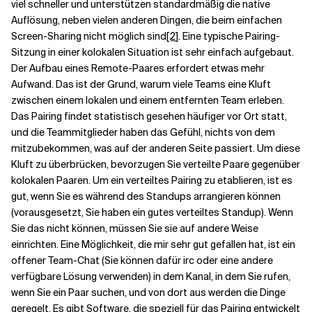
viel schneller und unterstützen standardmäßig die native
Auflösung, neben vielen anderen Dingen, die beim einfachen
Screen-Sharing nicht möglich sind
[2
]. Eine typische Pairing-
Sitzung in einer kolokalen Situation ist sehr einfach aufgebaut.
Der Aufbau eines Remote-Paares erfordert etwas mehr
Aufwand. Das ist der Grund, warum viele Teams eine Kluft
zwischen einem lokalen und einem entfernten Team erleben.
Das Pairing findet statistisch gesehen häufiger vor Ort statt,
und die Teammitglieder haben das Gefühl, nichts von dem
mitzubekommen, was auf der anderen Seite passiert. Um diese
Kluft zu überbrücken, bevorzugen Sie verteilte Paare gegenüber
kolokalen Paaren. Um ein verteiltes Pairing zu etablieren, ist es
gut, wenn Sie es während des Standups arrangieren können
(vorausgesetzt, Sie haben ein gutes verteiltes Standup). Wenn
Sie das nicht können, müssen Sie sie auf andere Weise
einrichten. Eine Möglichkeit, die mir sehr gut gefallen hat, ist ein
offener Team-Chat (Sie können dafür irc oder eine andere
verfügbare Lösung verwenden) in dem Kanal, in dem Sie rufen,
wenn Sie ein Paar suchen, und von dort aus werden die Dinge
geregelt. Es gibt Software, die speziell für das Pairing entwickelt