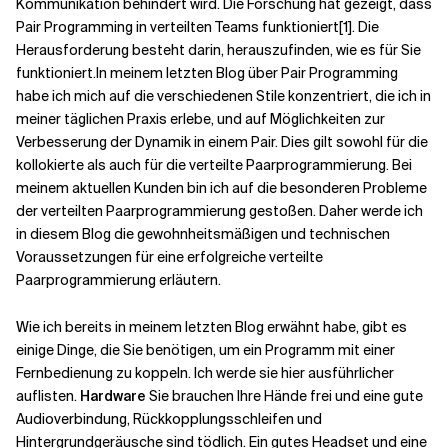
Kommunikation behindert wird. Die Forschung hat gezeigt, dass
Pair Programming in verteilten Teams funktioniert
[1
]. Die
Herausforderung besteht darin, herauszufinden, wie es für Sie
Verwandte Themen
funktioniert.
In meinem letzten Blog über
Pair Programming
habe ich mich auf die verschiedenen Stile konzentriert, die ich in
meiner täglichen Praxis erlebe, und auf Möglichkeiten zur
Verbesserung der Dynamik in einem Pair. Dies gilt sowohl für die
kollokierte als auch für die verteilte Paarprogrammierung. Bei
meinem aktuellen Kunden bin ich auf die besonderen Probleme
der verteilten Paarprogrammierung gestoßen. Daher werde ich
in diesem Blog die gewohnheitsmäßigen und technischen
Voraussetzungen für eine erfolgreiche verteilte
Paarprogrammierung erläutern.
Wie ich bereits in meinem letzten Blog erwähnt habe, gibt es
einige Dinge, die Sie benötigen, um ein Programm mit einer
Fernbedienung zu koppeln. Ich werde sie hier ausführlicher
auflisten.
Hardware
Sie brauchen Ihre Hände frei und eine gute
Audioverbindung, Rückkopplungsschleifen und
Hintergrundgeräusche sind tödlich. Ein gutes Headset und eine