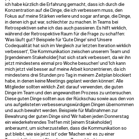
ich habe kürzlich die Erfahrung gemacht, dass ich durch die
Konzentration auf die Dinge, die ich verbessern muss, den
Verwandte Themen
Fokus auf meine Stärken verliere und sogar anfange, die Dinge,
in denen ich gut war, schlechter zu machen. In Teams bei
Retrospektiven sehe ich das auch passieren. Es hilft wirklich,
während der Retrospektive Raum für die Frage zu schaffen:
'Was läuft gut? Beispiele für 'Gute Dinge' sind 'Unsere
Codequalität hat sich im Vergleich zur letzten Iteration wirklich
verbessert', 'Die Kommunikation zwischen unserem Team und
[irgendeinem Stakeholder] hat sich stark verbessert, da wir ihn
jetzt mindestens einmal pro Woche besuchen' und 'Ich kann
mich jetzt viel besser auf meine Arbeit konzentrieren, da ich
mindestens drei Stunden pro Tag in meinem Zeitplan blockiert
habe, in denen keine Meetings geplant werden können'. Alle
Mitglieder sollten wirklich Zeit darauf verwenden, die guten
Dinge im Team und den angewandten Prozess zu untersuchen.
Diese guten Dinge sollten aus der Rückschau sowie aus den von
uns aufgelisteten verbesserungswürdigen Dingen übernommen
und auch bewahrt werden. Beispiele für Maßnahmen zur
Bewahrung der guten Dinge sind 'Wir haben jeden Donnerstag
ein wiederkehrendes Treffen mit [einem Stakeholder]
anberaumt, um sicherzustellen, dass die Kommunikation so
gut bleibt, wie sie jetzt ist' oder 'Machen wir es zu einer