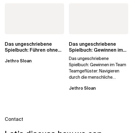
Das ungeschriebene
Das ungeschriebene
Spielbuch: Führen ohne
Spielbuch: Gewinnen im
Titel
Team
Das ungeschriebene
Jethro Sloan
Spielbuch: Gewinnen im Team
Teamgeflüster: Navigieren
durch die menschliche
Dynamik, auf die Sie niemand
Jethro Sloan
vorbereitet hat „Wir...
Contact