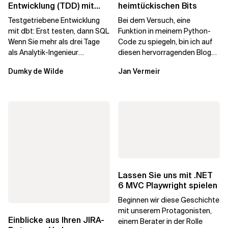
Entwicklung (TDD) mit
heimtückischen Bits
dbt: Erst testen, dann
Testgetriebene Entwicklung
Bei dem Versuch, eine
SQL
mit dbt: Erst testen, dann SQL
Funktion in meinem Python-
Wenn Sie mehr als drei Tage
Code zu spiegeln, bin ich auf
als Analytik-Ingenieur
diesen hervorragenden Blog
verbracht haben, hatten Sie...
von Durga Swaroop Perla
Dumky de Wilde
Jan Vermeir
gestoßen. Der Blog...
Lassen Sie uns mit .NET
6 MVC Playwright spielen
Beginnen wir diese Geschichte
mit unserem Protagonisten,
Einblicke aus Ihren JIRA-
einem Berater in der Rolle