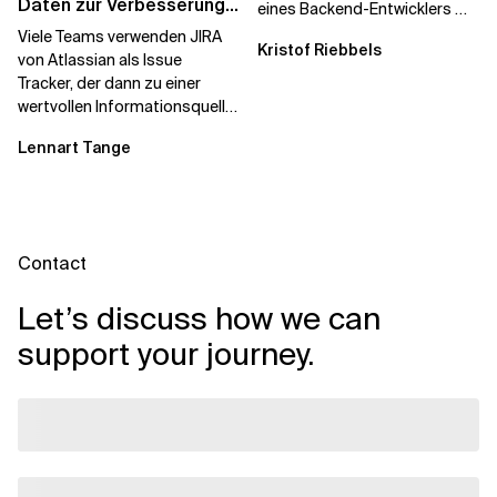
Daten zur Verbesserung
eines Backend-Entwicklers mit
Ihres Teams
Schwerpunkt auf .NET 6 und
Viele Teams verwenden JIRA
Kristof Riebbels
Azure....
von Atlassian als Issue
Tracker, der dann zu einer
wertvollen Informationsquelle
für ihre tägliche Arbeit wird.
Lennart Tange
Als...
Contact
Let’s discuss how we can
support your journey.