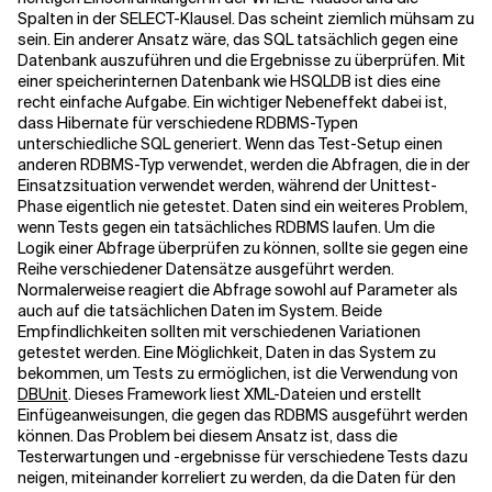
Spalten in der SELECT-Klausel. Das scheint ziemlich mühsam zu
sein. Ein anderer Ansatz wäre, das SQL tatsächlich gegen eine
Datenbank auszuführen und die Ergebnisse zu überprüfen. Mit
einer speicherinternen Datenbank wie HSQLDB ist dies eine
recht einfache Aufgabe. Ein wichtiger Nebeneffekt dabei ist,
dass Hibernate für verschiedene RDBMS-Typen
unterschiedliche SQL generiert. Wenn das Test-Setup einen
anderen RDBMS-Typ verwendet, werden die Abfragen, die in der
Einsatzsituation verwendet werden, während der Unittest-
Phase eigentlich nie getestet. Daten sind ein weiteres Problem,
wenn Tests gegen ein tatsächliches RDBMS laufen. Um die
Logik einer Abfrage überprüfen zu können, sollte sie gegen eine
Reihe verschiedener Datensätze ausgeführt werden.
Normalerweise reagiert die Abfrage sowohl auf Parameter als
auch auf die tatsächlichen Daten im System. Beide
Empfindlichkeiten sollten mit verschiedenen Variationen
getestet werden. Eine Möglichkeit, Daten in das System zu
bekommen, um Tests zu ermöglichen, ist die Verwendung von
DBUnit
. Dieses Framework liest XML-Dateien und erstellt
Einfügeanweisungen, die gegen das RDBMS ausgeführt werden
können. Das Problem bei diesem Ansatz ist, dass die
Testerwartungen und -ergebnisse für verschiedene Tests dazu
neigen, miteinander korreliert zu werden, da die Daten für den