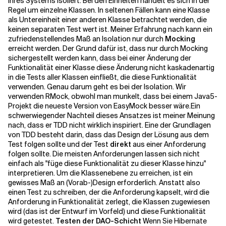
Ihres Systems isoliert. Bei den Einheiten handelt es sich in der
Regel um einzelne Klassen. In seltenen Fällen kann eine Klasse
als
Untereinheit
einer anderen Klasse betrachtet werden, die
Verwandte Themen
keinen separaten Test wert ist. Meiner Erfahrung nach kann ein
zufriedenstellendes Maß an Isolation nur durch
Mocking
erreicht werden. Der Grund dafür ist, dass nur durch Mocking
sichergestellt werden kann, dass bei einer Änderung der
Funktionalität einer Klasse diese Änderung nicht kaskadenartig
in die Tests aller Klassen einfließt, die diese Funktionalität
verwenden. Genau darum geht es bei der Isolation. Wir
verwenden
RMock
, obwohl man munkelt, dass bei einem Java5-
Projekt die neueste Version von
EasyMock
besser wäre.
Ein
schwerwiegender Nachteil dieses Ansatzes ist meiner Meinung
nach, dass er
TDD
nicht wirklich inspiriert. Eine der Grundlagen
von TDD besteht darin, dass das Design der Lösung aus dem
Test folgen sollte und der Test
direkt
aus einer Anforderung
folgen sollte. Die meisten Anforderungen lassen sich nicht
einfach als "füge diese Funktionalität zu dieser Klasse hinzu"
interpretieren. Um die Klassenebene zu erreichen, ist ein
gewisses Maß an (Vorab-)Design erforderlich. Anstatt also
einen Test zu schreiben, der die Anforderung kapselt, wird die
Anforderung in Funktionalität zerlegt, die Klassen zugewiesen
wird (das ist der Entwurf im Vorfeld) und diese Funktionalität
wird getestet.
Testen der DAO-Schicht
Wenn Sie Hibernate