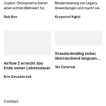
Copilot-Ökosystems bieten
Modernisierung von Legacy-
einen echten Mehrwert für
Anwendungen und macht sie
einzelne Entwickler, erweitern
schneller und kostengünstiger.
Rob Bos
Krzysztof Kąkol
aber auch die...
Durch die Automatisierung...
Standardmäßig sicher,
überraschend langsam.
Was AWS vergessen hat,
Airflow 2 erreicht das
Yev Dytyniuk
über die RDS...
Ende seiner Lebensdauer
Kris Geusebroek
Contact