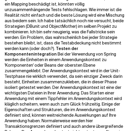
ein Mapping beschädigt ist, könnten völlig
unzusammenhängende Tests fehlschlagen. Wie immer ist die
Realität nicht einfach und die beste Lösung wird eine Mischung
aus beidem sein. Ich habe tatsächlich noch nie versucht, beide
Strategien (DBunit und ObjectMother) im selben Projekt zu
kombinieren. Ich bin sehr neugierig, was die Fallstricke sein
werden. Ein Problem, das wahrscheinlich bei jeder Strategie
bestehen bleibt, ist, dass die Testabdeckung nicht bestimmt
werden kann (oder doch?).
Testen der
Komponentenintegration
Bei der Verwendung von Spring
werden die Einheiten in einem Anwendungskontext zu
'Komponenten' oder Beans der obersten Ebene
zusammengeklebt. Der Anwendungskontext wird in der Unit-
Testphase nie wirklich verwendet, da sein einziger Zweck darin
besteht, Einheiten zusammenzukleben, die in dieser Phase
isoliert getestet werden. Der Anwendungskontext ist eine der
wichtigsten Dateien in Ihrer Anwendung. Das Starten einer
Anwendung mit einem Tippfehler im Anwendungskontext wird
kläglich scheitern, wenn auch zum Glück frühzeitig. Einige der
Eigenschaften und Strukturen, die im Anwendungskontext
definiert sind, können weitreichende Auswirkungen auf Ihre
Anwendung haben. Normalerweise werden hier
Transaktionsgrenzen definiert und auch andere übergreifende