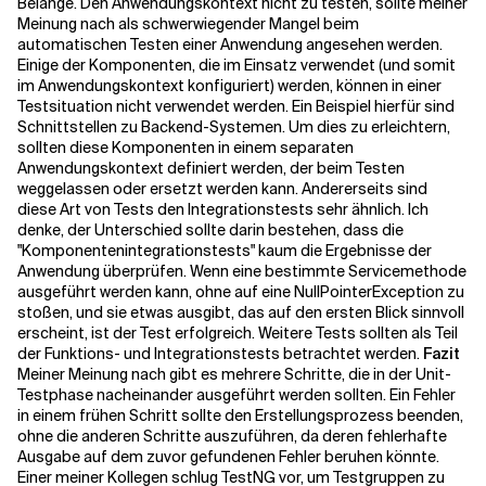
Belange. Den Anwendungskontext nicht zu testen, sollte meiner
Meinung nach als schwerwiegender Mangel beim
automatischen Testen einer Anwendung angesehen werden.
Einige der Komponenten, die im Einsatz verwendet (und somit
im Anwendungskontext konfiguriert) werden, können in einer
Testsituation nicht verwendet werden. Ein Beispiel hierfür sind
Schnittstellen zu Backend-Systemen. Um dies zu erleichtern,
sollten diese Komponenten in einem separaten
Anwendungskontext definiert werden, der beim Testen
weggelassen oder ersetzt werden kann. Andererseits sind
diese Art von Tests den Integrationstests sehr ähnlich. Ich
denke, der Unterschied sollte darin bestehen, dass die
"Komponentenintegrationstests" kaum die Ergebnisse der
Anwendung überprüfen. Wenn eine bestimmte Servicemethode
ausgeführt werden kann, ohne auf eine NullPointerException zu
stoßen, und sie etwas ausgibt, das auf den ersten Blick sinnvoll
erscheint, ist der Test erfolgreich. Weitere Tests sollten als Teil
der Funktions- und Integrationstests betrachtet werden.
Fazit
Meiner Meinung nach gibt es mehrere Schritte, die in der Unit-
Testphase nacheinander ausgeführt werden sollten. Ein Fehler
in einem frühen Schritt sollte den Erstellungsprozess beenden,
ohne die anderen Schritte auszuführen, da deren fehlerhafte
Ausgabe auf dem zuvor gefundenen Fehler beruhen könnte.
Einer meiner Kollegen schlug TestNG vor, um Testgruppen zu