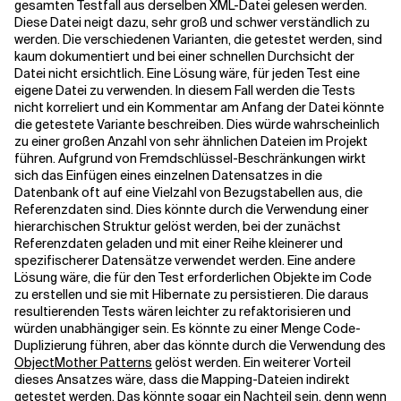
gesamten Testfall aus derselben XML-Datei gelesen werden.
Diese Datei neigt dazu, sehr groß und schwer verständlich zu
werden. Die verschiedenen Varianten, die getestet werden, sind
kaum dokumentiert und bei einer schnellen Durchsicht der
Datei nicht ersichtlich. Eine Lösung wäre, für jeden Test eine
eigene Datei zu verwenden. In diesem Fall werden die Tests
nicht korreliert und ein Kommentar am Anfang der Datei könnte
die getestete Variante beschreiben. Dies würde wahrscheinlich
zu einer großen Anzahl von sehr ähnlichen Dateien im Projekt
führen. Aufgrund von Fremdschlüssel-Beschränkungen wirkt
sich das Einfügen eines einzelnen Datensatzes in die
Datenbank oft auf eine Vielzahl von Bezugstabellen aus, die
Referenzdaten sind. Dies könnte durch die Verwendung einer
hierarchischen Struktur gelöst werden, bei der zunächst
Referenzdaten geladen und mit einer Reihe kleinerer und
spezifischerer Datensätze verwendet werden. Eine andere
Lösung wäre, die für den Test erforderlichen Objekte im Code
zu erstellen und sie mit Hibernate zu persistieren. Die daraus
resultierenden Tests wären leichter zu refaktorisieren und
würden unabhängiger sein. Es könnte zu einer Menge Code-
Duplizierung führen, aber das könnte durch die Verwendung des
ObjectMother Patterns
gelöst werden. Ein weiterer Vorteil
dieses Ansatzes wäre, dass die Mapping-Dateien indirekt
getestet werden. Das könnte sogar ein Nachteil sein, denn wenn