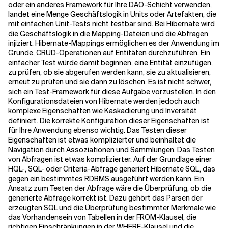
oder ein anderes Framework für Ihre DAO-Schicht verwenden,
landet eine Menge Geschäftslogik in Units oder Artefakten, die
mit einfachen Unit-Tests nicht testbar sind. Bei Hibernate wird
die Geschäftslogik in die Mapping-Dateien und die Abfragen
injiziert. Hibernate-Mappings ermöglichen es der Anwendung im
Grunde, CRUD-Operationen auf Entitäten durchzuführen. Ein
einfacher Test würde damit beginnen, eine Entität einzufügen,
zu prüfen, ob sie abgerufen werden kann, sie zu aktualisieren,
erneut zu prüfen und sie dann zu löschen. Es ist nicht schwer,
sich ein Test-Framework für diese Aufgabe vorzustellen. In den
Konfigurationsdateien von Hibernate werden jedoch auch
komplexe Eigenschaften wie Kaskadierung und Inversität
definiert. Die korrekte Konfiguration dieser Eigenschaften ist
für Ihre Anwendung ebenso wichtig. Das Testen dieser
Eigenschaften ist etwas komplizierter und beinhaltet die
Navigation durch Assoziationen und Sammlungen. Das Testen
von Abfragen ist etwas komplizierter. Auf der Grundlage einer
HQL-, SQL- oder Criteria-Abfrage generiert Hibernate SQL, das
gegen ein bestimmtes RDBMS ausgeführt werden kann. Ein
Ansatz zum Testen der Abfrage wäre die Überprüfung, ob die
generierte Abfrage korrekt ist. Dazu gehört das Parsen der
erzeugten SQL und die Überprüfung bestimmter Merkmale wie
das Vorhandensein von Tabellen in der FROM-Klausel, die
richtigen Einschränkungen in der WHERE-Klausel und die