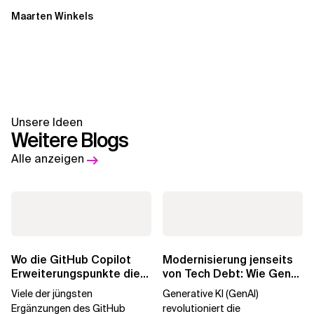
Maarten Winkels
Unsere Ideen
Weitere Blogs
Alle anzeigen
Wo die GitHub Copilot
Modernisierung jenseits
Erweiterungspunkte die
von Tech Debt: Wie GenAI
Governance brechen
die
Viele der jüngsten
Generative KI (GenAI)
Unternehmenstransformatio
Ergänzungen des GitHub
revolutioniert die