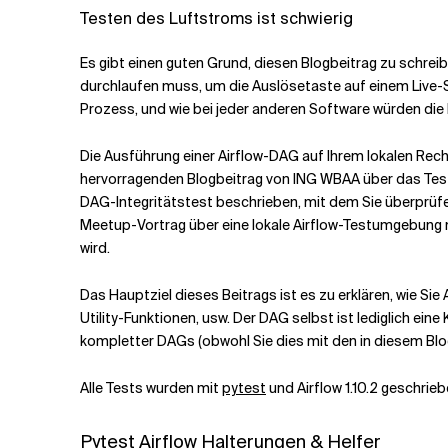
Testen des Luftstroms ist schwierig
Verwandte Themen
Es gibt einen guten Grund, diesen Blogbeitrag zu schrei
durchlaufen muss, um die Auslösetaste auf einem Live-Sy
Prozess, und wie bei jeder anderen Software würden die 
Die Ausführung einer Airflow-DAG auf Ihrem lokalen Rec
hervorragenden Blogbeitrag von ING WBAA über das Testen
DAG-Integritätstest beschrieben, mit dem Sie überprüfe
Meetup-Vortrag über eine lokale Airflow-Testumgebung 
wird.
Das Hauptziel dieses Beitrags ist es zu erklären, wie Si
Utility-Funktionen, usw. Der DAG selbst ist lediglich ei
kompletter DAGs (obwohl Sie dies mit den in diesem Blog
Alle Tests wurden mit
pytest
und Airflow 1.10.2 geschrie
Pytest Airflow Halterungen & Helfer