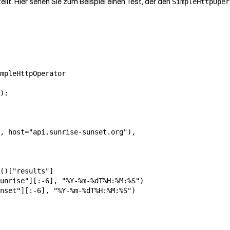
ellt. Hier sehen Sie zum Beispiel einen Test, der den
SimpleHttpOper
mpleHttpOperator

):

, host="api.sunrise-sunset.org"),

()["results"]

unrise"][:-6], "%Y-%m-%dT%H:%M:%S")

nset"][:-6], "%Y-%m-%dT%H:%M:%S")
