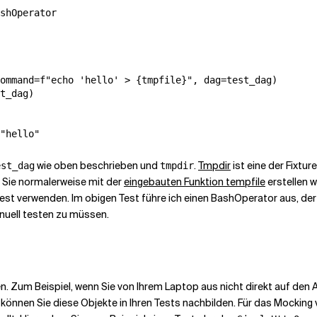
shOperator

ommand=f"echo 'hello' > {tmpfile}", dag=test_dag)

t_dag)

"hello"
wie oben beschrieben und
.
Tmpdir
ist eine der Fixtu
est_dag
tmpdir
as Sie normalerweise mit der
eingebauten Funktion tempfile
erstellen 
est verwenden. Im obigen Test führe ich einen BashOperator aus, der e
nuell testen zu müssen.
. Zum Beispiel, wenn Sie von Ihrem Laptop aus nicht direkt auf den 
 können Sie diese Objekte in Ihren Tests nachbilden. Für das Mocking