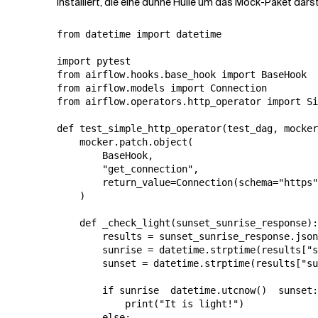
installiert, die eine dünne Hülle um das Mock-Paket darst
from datetime import datetime

import pytest

from airflow.hooks.base_hook import BaseHook

from airflow.models import Connection

from airflow.operators.http_operator import Si
def test_simple_http_operator(test_dag, mocker
    mocker.patch.object(

        BaseHook,

        "get_connection",

        return_value=Connection(schema="https"
    )

    def _check_light(sunset_sunrise_response):

        results = sunset_sunrise_response.json
        sunrise = datetime.strptime(results["s
        sunset = datetime.strptime(results["su
        if sunrise  datetime.utcnow()  sunset:

            print("It is light!")

        else:
