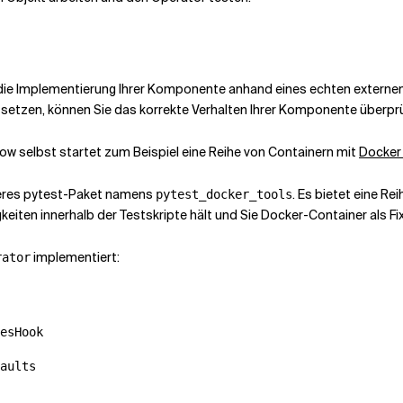
Sie die Implementierung Ihrer Komponente anhand eines echten exter
setzen, können Sie das korrekte Verhalten Ihrer Komponente überpr
flow selbst startet zum Beispiel eine Reihe von Containern mit
Docke
anderes pytest-Paket namens
. Es bietet eine R
pytest_docker_tools
keiten innerhalb der Testskripte hält und Sie Docker-Container als F
implementiert:
rator
esHook

aults
