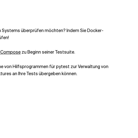
nen Systems überprüfen möchten? Indem Sie Docker-
üfen!
r Compose
zu Beginn seiner Testsuite.
eihe von Hilfsprogrammen für pytest zur Verwaltung von
ixtures an Ihre Tests übergeben können.