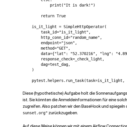
            print("It is dark!")

        return True

    is_it_light = SimpleHttpOperator(

        task_id="is_it_light",

        http_conn_id="random_name",

        endpoint="json",

        method="GET",

        data={"lat": "52.370216", "lng": "4.89
        response_check=_check_light,

        dag=test_dag,

    )

    pytest.helpers.run_task(task=is_it_light, 
Diese (hypothetische) Aufgabe holt die Sonnenaufgan
ist. Sie könnten die Anmeldeinformationen für eine solc
zugreifen. Also patchen wir den BaseHook und spiegel
zurückzugeben.
sunset.org"
Auf diese Weise können wir mit einem Airflow Connectio