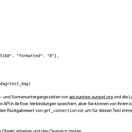
5168", "formatted": "0"},

dag=test_dag)
gs- und Sonnenuntergangszeiten von
api.sunrise-sunset.org
und die L
he API in Airflow-Verbindungen speichern, aber Sie können von Ihrem 
n den Rückgabewert von
vor, um für diesen Test imm
get_connection
n Objekt arbeiten und den Operator testen.