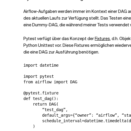
Airflow-Aufgaben werden immer im Kontext einer DAG aus
des aktuellen Laufs zur Verfügung stellt. Das Testen e
eine Dummy-DAG, die während meiner Tests verwendet w
Pytest verfügt über das Konzept der
Fixtures
, d.h. Obj
Python Unittest vor. Diese Fixtures ermöglichen wieder
die eine DAG zur Ausführung benötigen.
import datetime

import pytest

from airflow import DAG

@pytest.fixture

def test_dag():

    return DAG(

        “test_dag”,

        default_args={“owner”: “airflow”, “sta
        schedule_interval=datetime.timedelta(d
    )