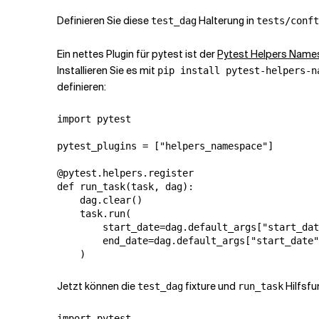
Definieren Sie diese
Halterung in
test_dag
tests/conft
Ein nettes Plugin für pytest ist der
Pytest Helpers Nam
Installieren Sie es mit
pip install pytest-helpers-n
definieren:
import pytest

pytest_plugins = ["helpers_namespace"]

@pytest.helpers.register

def run_task(task, dag):

    dag.clear()

    task.run(

        start_date=dag.default_args["start_dat
        end_date=dag.default_args["start_date"
    )
Jetzt können die
fixture und
Hilfsfu
test_dag
run_task
import pytest
