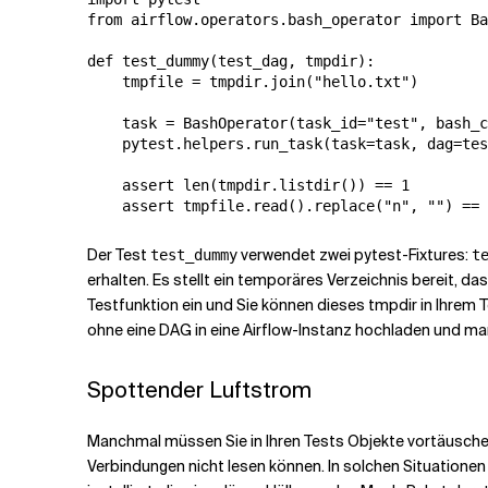
from airflow.operators.bash_operator import Ba
def test_dummy(test_dag, tmpdir):

    tmpfile = tmpdir.join("hello.txt")

    task = BashOperator(task_id="test", bash_c
    pytest.helpers.run_task(task=task, dag=tes
    assert len(tmpdir.listdir()) == 1

    assert tmpfile.read().replace("n", "") == 
Der Test
verwendet zwei pytest-Fixtures:
test_dummy
t
erhalten. Es stellt ein temporäres Verzeichnis bereit, d
Testfunktion ein und Sie können dieses tmpdir in Ihrem T
ohne eine DAG in eine Airflow-Instanz hochladen und ma
Spottender Luftstrom
Manchmal müssen Sie in Ihren Tests Objekte vortäuschen
Verbindungen nicht lesen können. In solchen Situationen