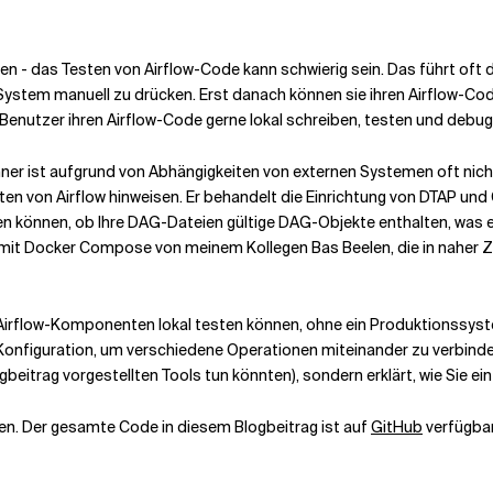
ben - das Testen von Airflow-Code kann schwierig sein. Das führt oft
stem manuell zu drücken. Erst danach können sie ihren Airflow-Code 
Benutzer ihren Airflow-Code gerne lokal schreiben, testen und debu
hner ist aufgrund von Abhängigkeiten von externen Systemen oft nich
 von Airflow hinweisen. Er behandelt die Einrichtung von DTAP und C
n können, ob Ihre DAG-Dateien gültige DAG-Objekte enthalten, was 
mit Docker Compose von meinem Kollegen Bas Beelen, die in naher Z
e Airflow-Komponenten lokal testen können, ohne ein Produktionssystem
ne Konfiguration, um verschiedene Operationen miteinander zu verbind
beitrag vorgestellten Tools tun könnten), sondern erklärt, wie Sie e
ben. Der gesamte Code in diesem Blogbeitrag ist auf
GitHub
verfügbar