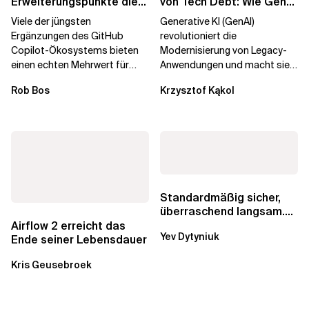
Erweiterungspunkte die
von Tech Debt: Wie GenAI
Governance brechen
die
Viele der jüngsten
Generative KI (GenAI)
Unternehmenstransformatio
Ergänzungen des GitHub
revolutioniert die
Copilot-Ökosystems bieten
Modernisierung von Legacy-
einen echten Mehrwert für
Anwendungen und macht sie
einzelne Entwickler, erweitern
schneller und kostengünstiger.
Rob Bos
Krzysztof Kąkol
aber auch die...
Durch die Automatisierung...
Standardmäßig sicher,
überraschend langsam.
Was AWS vergessen hat,
Airflow 2 erreicht das
Yev Dytyniuk
über die RDS...
Ende seiner Lebensdauer
Kris Geusebroek