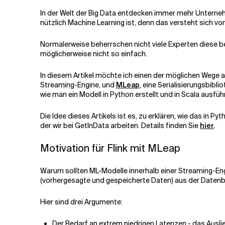
In der Welt der Big Data entdecken immer mehr Unterne
nützlich Machine Learning ist, denn das versteht sich von
Normalerweise beherrschen nicht viele Experten diese be
möglicherweise nicht so einfach.
In diesem Artikel möchte ich einen der möglichen Wege au
Streaming-Engine, und
MLeap
, eine Serialisierungsbib
wie man ein Modell in Python erstellt und in Scala ausfüh
Die Idee dieses Artikels ist es, zu erklären, wie das in P
der wir bei GetInData arbeiten. Details finden Sie
hier
.
Motivation für Flink mit MLeap
Warum sollten ML-Modelle innerhalb einer Streaming-Eng
(vorhergesagte und gespeicherte Daten) aus der Datenb
Hier sind drei Argumente:
Der Bedarf an extrem niedrigen Latenzen - das Auslie