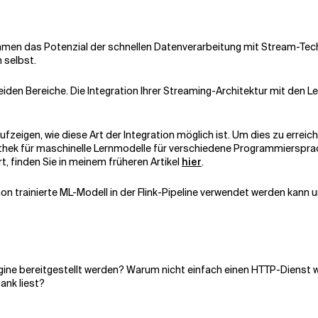
hmen das Potenzial der schnellen Datenverarbeitung mit Stream-Tech
 selbst.
iden Bereiche. Die Integration Ihrer Streaming-Architektur mit den Le
fzeigen, wie diese Art der Integration möglich ist. Um dies zu erreic
liothek für maschinelle Lernmodelle für verschiedene Programmierspr
rt, finden Sie in meinem früheren Artikel
hier
.
ython trainierte ML-Modell in der Flink-Pipeline verwendet werden kann u
ine bereitgestellt werden? Warum nicht einfach einen HTTP-Dienst w
ank liest?