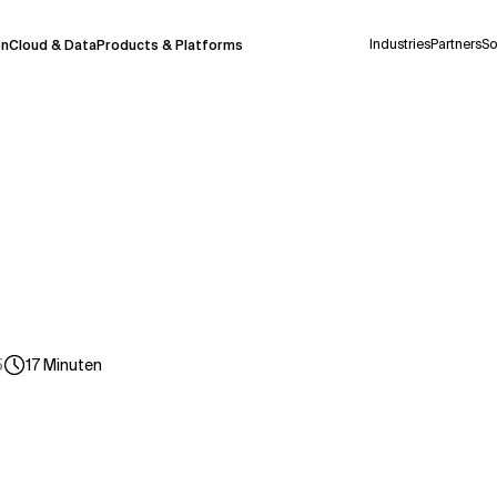
Industries
Partners
So
on
Cloud & Data
Products & Platforms
derzeit in einem Pilotprogramm und wird noch
uf Deutsch generiert werden, können einige
auigkeit, aber gelegentlich können Fehler
ionen, bevor Sie Entscheidungen treffen oder
5
17
Minuten
Kontextdateien