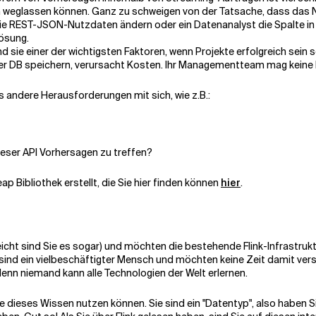
n weglassen können. Ganz zu schweigen von der Tatsache, dass das 
die REST-JSON-Nutzdaten ändern oder ein Datenanalyst die Spalte 
Lösung.
 sie einer der wichtigsten Faktoren, wenn Projekte erfolgreich sein 
der DB speichern, verursacht Kosten. Ihr Managementteam mag keine K
s andere Herausforderungen mit sich, wie z.B.:
ieser API Vorhersagen zu treffen?
p Bibliothek erstellt, die Sie hier finden können
hier
.
ielleicht sind Sie es sogar) und möchten die bestehende Flink-Infrastru
ind ein vielbeschäftigter Mensch und möchten keine Zeit damit versc
h, denn niemand kann alle Technologien der Welt erlernen.
ie dieses Wissen nutzen können. Sie sind ein "Datentyp", also haben S