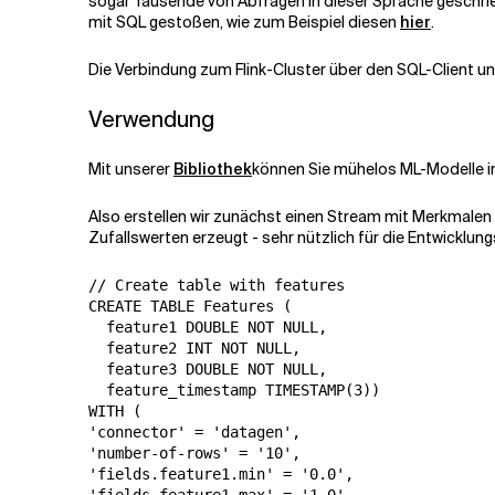
sogar Tausende von Abfragen in dieser Sprache geschriebe
mit SQL gestoßen, wie zum Beispiel diesen
hier
.
Die Verbindung zum Flink-Cluster über den SQL-Client un
Verwendung
Mit unserer
Bibliothek
können Sie mühelos ML-Modelle i
Also erstellen wir zunächst einen Stream mit Merkmalen 
Zufallswerten erzeugt - sehr nützlich für die Entwicklun
// Create table with features

CREATE TABLE Features (

  feature1 DOUBLE NOT NULL,

  feature2 INT NOT NULL,

  feature3 DOUBLE NOT NULL,

  feature_timestamp TIMESTAMP(3))

WITH ( 

'connector' = 'datagen',

'number-of-rows' = '10',

'fields.feature1.min' = '0.0',
