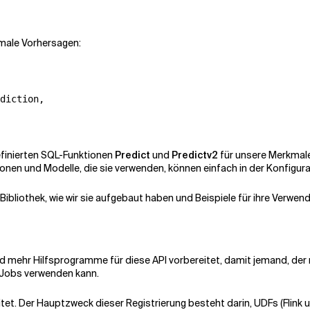
male Vorhersagen:
diction,

efinierten SQL-Funktionen
Predict
und
Predictv2
für unsere Merkmale
n und Modelle, die sie verwenden, können einfach in der Konfigurat
ibliothek, wie wir sie aufgebaut haben und Beispiele für ihre Verwen
d mehr Hilfsprogramme für diese API vorbereitet, damit jemand, der mi
k-Jobs verwenden kann.
tet. Der Hauptzweck dieser Registrierung besteht darin, UDFs (Flink us