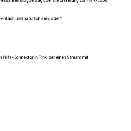
eressanten Blogbeitrag über die Erstellung von Flink-Jobs
infach und natürlich sein, oder?
Hilfs-Konnektor in Flink, der einen Stream mit