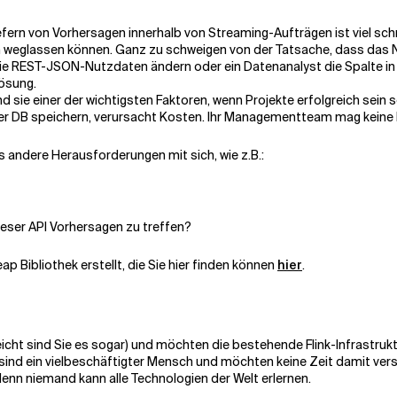
fern von Vorhersagen innerhalb von Streaming-Aufträgen ist viel sch
n weglassen können. Ganz zu schweigen von der Tatsache, dass das 
die REST-JSON-Nutzdaten ändern oder ein Datenanalyst die Spalte 
Lösung.
 sie einer der wichtigsten Faktoren, wenn Projekte erfolgreich sein 
der DB speichern, verursacht Kosten. Ihr Managementteam mag keine K
s andere Herausforderungen mit sich, wie z.B.:
ieser API Vorhersagen zu treffen?
p Bibliothek erstellt, die Sie hier finden können
hier
.
ielleicht sind Sie es sogar) und möchten die bestehende Flink-Infrastru
ind ein vielbeschäftigter Mensch und möchten keine Zeit damit versc
h, denn niemand kann alle Technologien der Welt erlernen.