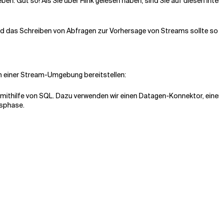
n. Gut so! Als Sie über Flink gelesen haben, sind Sie auf diesen int
d das Schreiben von Abfragen zur Vorhersage von Streams sollte so e
n einer Stream-Umgebung bereitstellen:
mithilfe von SQL. Dazu verwenden wir einen Datagen-Konnektor, einen 
gsphase.