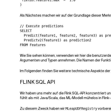
'fields.feature1.max' = '1.0'

)
Als Nächstes machen wir auf der Grundlage dieser Merk
// Execute predictions

SELECT

  Predict(feature1, feature2, feature3) as pre
  Predictv2(feature1) as prediction2

FROM Features
Wie Sie sehen können, verwenden wir hier die benutzerd
Argumenten und Typen annehmen. Die Namen der Funktione
Im Folgenden finden Sie weitere technische Aspekte der B
FLINK SQL API
Wir haben uns mehr auf die Flink SQL-API konzentriert un
fühlt als mit Java/Scala, das ML-Modell mühelos in Flin
Zu diesem Zweck haben wir
vorberei
MLeapUDFRegistry