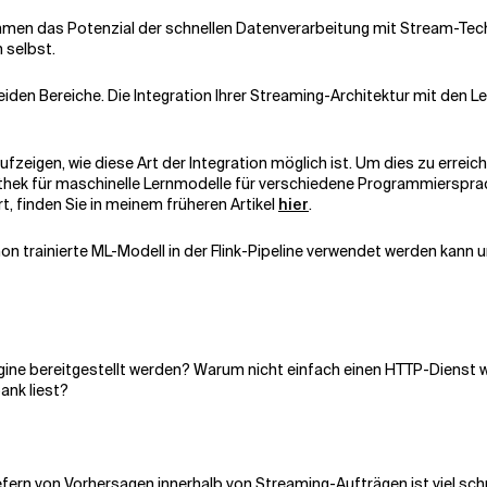
hmen das Potenzial der schnellen Datenverarbeitung mit Stream-Tech
 selbst.
iden Bereiche. Die Integration Ihrer Streaming-Architektur mit den Le
fzeigen, wie diese Art der Integration möglich ist. Um dies zu erreic
liothek für maschinelle Lernmodelle für verschiedene Programmierspr
rt, finden Sie in meinem früheren Artikel
hier
.
ython trainierte ML-Modell in der Flink-Pipeline verwendet werden kann u
ine bereitgestellt werden? Warum nicht einfach einen HTTP-Dienst w
ank liest?
fern von Vorhersagen innerhalb von Streaming-Aufträgen ist viel sch