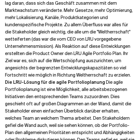
lag daran, dass sich das Geschäft zusammen mit dem
Marktwachstum veränderte. Mehr Gesetze, mehr Optimierung,
mehr Lokalisierung, Kanäle, Produktkategorien und
kundenspezifische Projekte. Zu allem Überfluss war alles für
die Stakeholder gleich wichtig, die alle um die "Weltherrschaft"
wetteiferten (das war die vom CEO von LRU vorgegebene
Unternehmensmission). Als Reaktion auf diese Entwicklungen
erstellten die Product Owner den LRU Agile Portfolio Plan. Ihr
Ziel war es, sich auf die Wertschöpfung auszurichten, um
angesichts der begrenzten Entwicklungskapazitäten so viel
Fortschritt wie möglich in Richtung Weltherrschaft zu erzielen.
Die LRU-Lösung für die agile Portfolioplanung
Die agile
Portfolioplanung ist eine Möglichkeit, alle arbeitsbezogenen
Initiativen den entsprechenden Teams zuzuordnen. Dies
geschieht oft auf großen Diagrammen an der Wand, damit die
Stakeholder einen einfachen Überblick darüber erhalten,
welches Team an welchem Thema arbeitet. Den Stakeholdern
gefiel die Wand auch, weil sie sehen können, ob der Portfolio-
Plan den allgemeinen Prioritäten entspricht und Abhängigkeiten
oder Probleme diskutieren können. Den Teams gefiel es, weil sie