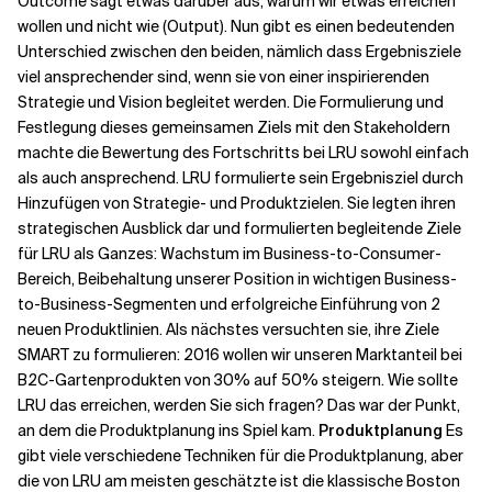
Outcome sagt etwas darüber aus, warum wir etwas erreichen
wollen und nicht wie (Output). Nun gibt es einen bedeutenden
Unterschied zwischen den beiden, nämlich dass Ergebnisziele
viel ansprechender sind, wenn sie von einer inspirierenden
Strategie und Vision begleitet werden. Die Formulierung und
Festlegung dieses gemeinsamen Ziels mit den Stakeholdern
machte die Bewertung des Fortschritts bei LRU sowohl einfach
als auch ansprechend. LRU formulierte sein Ergebnisziel durch
Hinzufügen von Strategie- und Produktzielen. Sie legten ihren
strategischen Ausblick dar und formulierten begleitende Ziele
für LRU als Ganzes: Wachstum im Business-to-Consumer-
Bereich, Beibehaltung unserer Position in wichtigen Business-
to-Business-Segmenten und erfolgreiche Einführung von 2
neuen Produktlinien. Als nächstes versuchten sie, ihre Ziele
SMART zu formulieren: 2016 wollen wir unseren Marktanteil bei
B2C-Gartenprodukten von 30% auf 50% steigern. Wie sollte
LRU das erreichen, werden Sie sich fragen? Das war der Punkt,
an dem die Produktplanung ins Spiel kam.
Produktplanung
Es
gibt viele verschiedene Techniken für die Produktplanung, aber
die von LRU am meisten geschätzte ist die klassische Boston