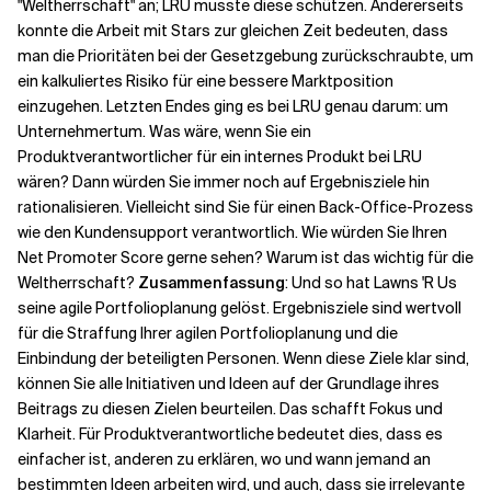
"Weltherrschaft" an; LRU musste diese schützen. Andererseits
konnte die Arbeit mit Stars zur gleichen Zeit bedeuten, dass
man die Prioritäten bei der Gesetzgebung zurückschraubte, um
ein kalkuliertes Risiko für eine bessere Marktposition
einzugehen. Letzten Endes ging es bei LRU genau darum: um
Unternehmertum. Was wäre, wenn Sie ein
Produktverantwortlicher für ein internes Produkt bei LRU
wären? Dann würden Sie immer noch auf Ergebnisziele hin
rationalisieren. Vielleicht sind Sie für einen Back-Office-Prozess
wie den Kundensupport verantwortlich. Wie würden Sie Ihren
Net Promoter Score gerne sehen? Warum ist das wichtig für die
Weltherrschaft?
Zusammenfassung
: Und so hat Lawns 'R Us
seine agile Portfolioplanung gelöst. Ergebnisziele sind wertvoll
für die Straffung Ihrer agilen Portfolioplanung und die
Einbindung der beteiligten Personen. Wenn diese Ziele klar sind,
können Sie alle Initiativen und Ideen auf der Grundlage ihres
Beitrags zu diesen Zielen beurteilen. Das schafft Fokus und
Klarheit. Für Produktverantwortliche bedeutet dies, dass es
einfacher ist, anderen zu erklären, wo und wann jemand an
bestimmten Ideen arbeiten wird, und auch, dass sie irrelevante