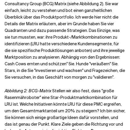
Consultancy Group (BCG) Matrix (siehe Abbildung 2). Sie war
einfach, leicht zu verstehen und bot einen ganzheitlichen
Überblick über das Produktportfolio. Ich werde hier nicht die
Details der Matrix erläutern, aber im Grunde haben Sie vier
Quadranten und dazu passende Strategien. Das Einzige, was
sie tun mussten, war: ihre Produkt-/Marktkombinationen zu
identifizieren (LRU hatte verschiedene Kundensegmente, für
die sie spezifische Produktlösungen anboten) und ihre jeweilige
Marktposition zu analysieren. Abhängig von den Ergebnissen:
Cash Cows ernten und schützen" Sie. Hunde "veräußern" Sie.
Stars, in die Sie "investieren und wachsen" und Fragezeichen, die
Sie versuchen, in das Geschäft von morgen zu "validieren".
Abbildung 2: BCG-Matrix
Stellen wir also fest, dass "große
Rasenmähroboter" eine Star-Produktmarktkombination für
LRU ist. Welche Initiativen könnte LRU für diese PMC ergreifen,
um den Gesamtmarktanteil um 20% zu steigern? Ich bin sicher,
Sie können sich einige großartige Ideen dafür vorstellen, und
das ist genau der Punkt. Klare Ziele geben die Richtung vor und