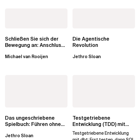
Schließen Sie sich der
Die Agentische
Bewegung an: Anschluss
Revolution
finden in der Beratung
Michael van Rooijen
Jethro Sloan
Das ungeschriebene
Testgetriebene
Spielbuch: Führen ohne
Entwicklung (TDD) mit
Titel
dbt: Erst testen, dann
Testgetriebene Entwicklung
Jethro Sloan
SQL
mit dbt: Erst testen, dann SQL