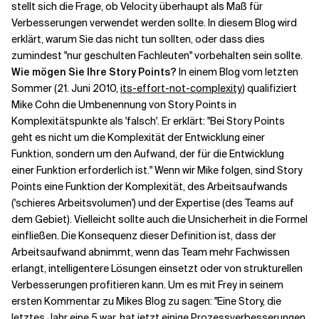
stellt sich die Frage, ob Velocity überhaupt als Maß für
Verbesserungen verwendet werden sollte. In diesem Blog wird
erklärt, warum Sie das nicht tun sollten, oder dass dies
zumindest "nur geschulten Fachleuten" vorbehalten sein sollte.
Wie mögen Sie Ihre Story Points?
In einem Blog vom letzten
Sommer (21. Juni 2010,
its-effort-not-complexity
) qualifiziert
Mike Cohn die Umbenennung von Story Points in
Komplexitätspunkte als 'falsch'. Er erklärt: "Bei Story Points
geht es nicht um die Komplexität der Entwicklung einer
Funktion, sondern um den Aufwand, der für die Entwicklung
einer Funktion erforderlich ist." Wenn wir Mike folgen, sind Story
Points eine Funktion der Komplexität, des Arbeitsaufwands
('schieres Arbeitsvolumen') und der Expertise (des Teams auf
dem Gebiet). Vielleicht sollte auch die Unsicherheit in die Formel
einfließen. Die Konsequenz dieser Definition ist, dass der
Arbeitsaufwand abnimmt, wenn das Team mehr Fachwissen
erlangt, intelligentere Lösungen einsetzt oder von strukturellen
Verbesserungen profitieren kann. Um es mit Frey in seinem
ersten Kommentar zu Mikes Blog zu sagen: "Eine Story, die
letztes Jahr eine 5 war, hat jetzt einige Prozessverbesserungen