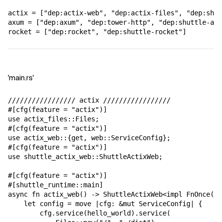
actix = ["dep:actix-web", "dep:actix-files", "dep:shut
axum = ["dep:axum", "dep:tower-http", "dep:shuttle-axu
rocket = ["dep:rocket", "dep:shuttle-rocket"]
'main.rs'
///////////////// actix /////////////////

#[cfg(feature = "actix")]

use actix_files::Files;

#[cfg(feature = "actix")]

use actix_web::{get, web::ServiceConfig};

#[cfg(feature = "actix")]

use shuttle_actix_web::ShuttleActixWeb;

#[cfg(feature = "actix")]

#[shuttle_runtime::main]

async fn actix_web() -> ShuttleActixWeb<impl FnOnce(&m
    let config = move |cfg: &mut ServiceConfig| {

        cfg.service(hello_world).service(
