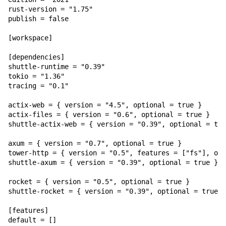
rust-version = "1.75"

publish = false

[workspace]

[dependencies]

shuttle-runtime = "0.39"

tokio = "1.36"

tracing = "0.1"

actix-web = { version = "4.5", optional = true }

actix-files = { version = "0.6", optional = true }

shuttle-actix-web = { version = "0.39", optional = tru
axum = { version = "0.7", optional = true }

tower-http = { version = "0.5", features = ["fs"], opt
shuttle-axum = { version = "0.39", optional = true }

rocket = { version = "0.5", optional = true }

shuttle-rocket = { version = "0.39", optional = true }

[features]

default = []
