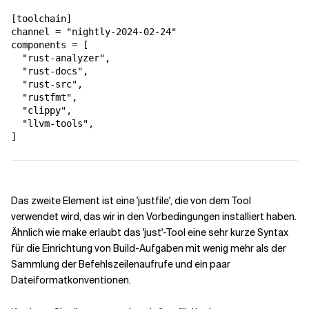
[toolchain]

channel = "nightly-2024-02-24"

components = [

  "rust-analyzer",

  "rust-docs",

  "rust-src",

  "rustfmt",

  "clippy",

  "llvm-tools",

]
Das zweite Element ist eine 'justfile', die von dem Tool
verwendet wird, das wir in den Vorbedingungen installiert haben.
Ähnlich wie make erlaubt das 'just'-Tool eine sehr kurze Syntax
für die Einrichtung von Build-Aufgaben mit wenig mehr als der
Sammlung der Befehlszeilenaufrufe und ein paar
Dateiformatkonventionen.