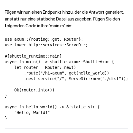
Fügen wir nun einen Endpunkt hinzu, der die Antwort generiert,
anstatt nur eine statische Datei auszugeben. Fügen Sie den
folgenden Code in Ihre 'main.rs' ein:
use axum::{routing::get, Router};

use tower_http::services::ServeDir;

#[shuttle_runtime::main]

async fn main() -> shuttle_axum::ShuttleAxum {

    let router = Router::new()

        .route("/hi-axum", get(hello_world))

        .nest_service("/", ServeDir::new("./dist"));

    Ok(router.into())

}

async fn hello_world() -> &'static str {

    "Hello, World!"

}