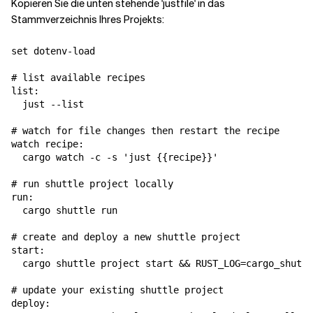
Kopieren Sie die unten stehende 'justfile' in das
Stammverzeichnis Ihres Projekts:
set dotenv-load

# list available recipes

list:

  just --list

# watch for file changes then restart the recipe

watch recipe:

  cargo watch -c -s 'just {{recipe}}'

# run shuttle project locally

run:

  cargo shuttle run

# create and deploy a new shuttle project

start:

  cargo shuttle project start && RUST_LOG=cargo_shuttl
# update your existing shuttle project

deploy:
