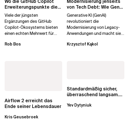
Wo die GitHub Copilot
Modernisierung jenseits
Erweiterungspunkte die
von Tech Debt: Wie GenAI
Governance brechen
die
Viele der jüngsten
Generative KI (GenAI)
Unternehmenstransformatio
Ergänzungen des GitHub
revolutioniert die
Copilot-Ökosystems bieten
Modernisierung von Legacy-
einen echten Mehrwert für
Anwendungen und macht sie
einzelne Entwickler, erweitern
schneller und kostengünstiger.
Rob Bos
Krzysztof Kąkol
aber auch die...
Durch die Automatisierung...
Standardmäßig sicher,
überraschend langsam.
Was AWS vergessen hat,
Airflow 2 erreicht das
Yev Dytyniuk
über die RDS...
Ende seiner Lebensdauer
Kris Geusebroek