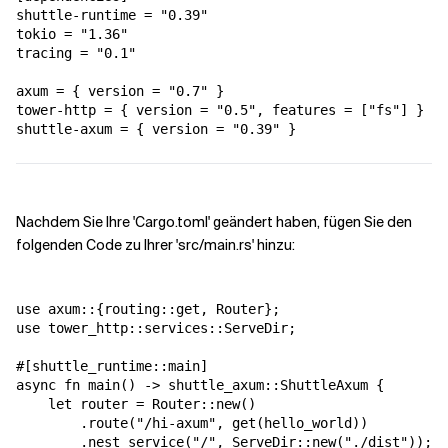
shuttle-runtime = "0.39"

tokio = "1.36"

tracing = "0.1"

axum = { version = "0.7" }

tower-http = { version = "0.5", features = ["fs"] }

shuttle-axum = { version = "0.39" }
Nachdem Sie Ihre 'Cargo.toml' geändert haben, fügen Sie den
folgenden Code zu Ihrer 'src/main.rs' hinzu:
use axum::{routing::get, Router};

use tower_http::services::ServeDir;

#[shuttle_runtime::main]

async fn main() -> shuttle_axum::ShuttleAxum {

    let router = Router::new()

        .route("/hi-axum", get(hello_world))

        .nest_service("/", ServeDir::new("./dist"));
