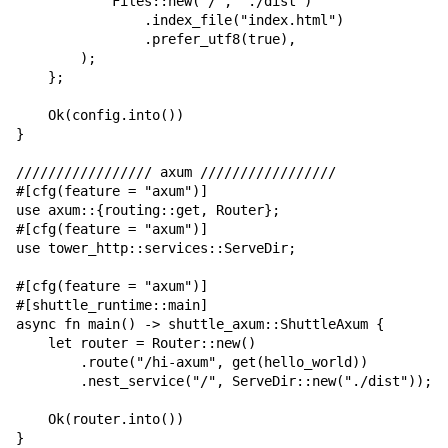
            Files::new("/", "./dist")

                .index_file("index.html")

                .prefer_utf8(true),

        );

    };

    Ok(config.into())

}

///////////////// axum /////////////////

#[cfg(feature = "axum")]

use axum::{routing::get, Router};

#[cfg(feature = "axum")]

use tower_http::services::ServeDir;

#[cfg(feature = "axum")]

#[shuttle_runtime::main]

async fn main() -> shuttle_axum::ShuttleAxum {

    let router = Router::new()

        .route("/hi-axum", get(hello_world))

        .nest_service("/", ServeDir::new("./dist"));

    Ok(router.into())

}
