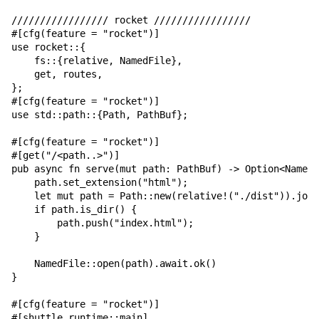
///////////////// rocket /////////////////

#[cfg(feature = "rocket")]

use rocket::{

    fs::{relative, NamedFile},

    get, routes,

};

#[cfg(feature = "rocket")]

use std::path::{Path, PathBuf};

#[cfg(feature = "rocket")]

#[get("/<path..>")]

pub async fn serve(mut path: PathBuf) -> Option<NamedF
    path.set_extension("html");

    let mut path = Path::new(relative!("./dist")).join
    if path.is_dir() {

        path.push("index.html");

    }

    NamedFile::open(path).await.ok()

}

#[cfg(feature = "rocket")]

#[shuttle_runtime::main]
