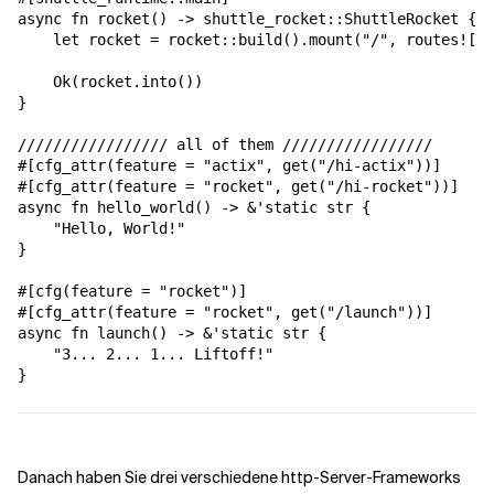
async fn rocket() -> shuttle_rocket::ShuttleRocket {

    let rocket = rocket::build().mount("/", routes![he
    Ok(rocket.into())

}

///////////////// all of them /////////////////

#[cfg_attr(feature = "actix", get("/hi-actix"))]

#[cfg_attr(feature = "rocket", get("/hi-rocket"))]

async fn hello_world() -> &'static str {

    "Hello, World!"

}

#[cfg(feature = "rocket")]

#[cfg_attr(feature = "rocket", get("/launch"))]

async fn launch() -> &'static str {

    "3... 2... 1... Liftoff!"

}
Danach haben Sie drei verschiedene http-Server-Frameworks