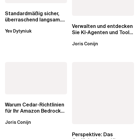
Standardmäßig sicher,
überraschend langsam.
Was AWS vergessen hat,
Verwalten und entdecken
Yev Dytyniuk
über die RDS...
Sie KI-Agenten und Tools
mit Amazon Bedrock
Joris Conijn
AgentCore...
Warum Cedar-Richtlinien
für Ihr Amazon Bedrock
AgentCore Gateway
Joris Conijn
wichtig sind
Perspektive: Das