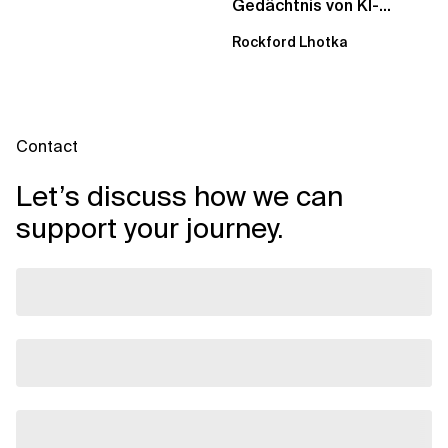
Gedächtnis von KI-
Agenten – Einblicke aus
Rockford Lhotka
dem...
Contact
Let’s discuss how we can
support your journey.