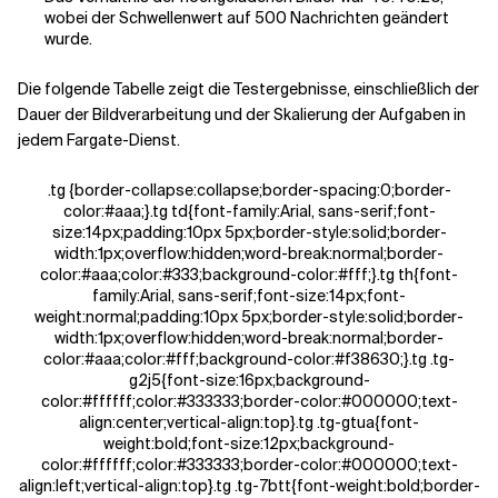
wobei der Schwellenwert auf 500 Nachrichten geändert
wurde.
Die folgende Tabelle zeigt die Testergebnisse, einschließlich der
Dauer der Bildverarbeitung und der Skalierung der Aufgaben in
jedem Fargate-Dienst.
.tg {border-collapse:collapse;border-spacing:0;border-
color:#aaa;}.tg td{font-family:Arial, sans-serif;font-
size:14px;padding:10px 5px;border-style:solid;border-
width:1px;overflow:hidden;word-break:normal;border-
color:#aaa;color:#333;background-color:#fff;}.tg th{font-
family:Arial, sans-serif;font-size:14px;font-
weight:normal;padding:10px 5px;border-style:solid;border-
width:1px;overflow:hidden;word-break:normal;border-
color:#aaa;color:#fff;background-color:#f38630;}.tg .tg-
g2j5{font-size:16px;background-
color:#ffffff;color:#333333;border-color:#000000;text-
align:center;vertical-align:top}.tg .tg-gtua{font-
weight:bold;font-size:12px;background-
color:#ffffff;color:#333333;border-color:#000000;text-
align:left;vertical-align:top}.tg .tg-7btt{font-weight:bold;border-