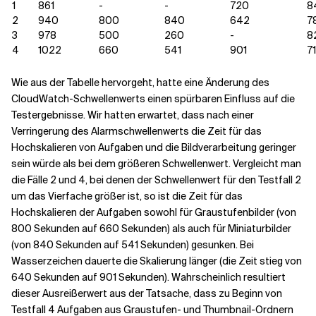
1
861
-
-
720
8
2
940
800
840
642
7
3
978
500
260
-
8
4
1022
660
541
901
7
Wie aus der Tabelle hervorgeht, hatte eine Änderung des
CloudWatch-Schwellenwerts einen spürbaren Einfluss auf die
Testergebnisse. Wir hatten erwartet, dass nach einer
Verringerung des Alarmschwellenwerts die Zeit für das
Hochskalieren von Aufgaben und die Bildverarbeitung geringer
sein würde als bei dem größeren Schwellenwert. Vergleicht man
die Fälle 2 und 4, bei denen der Schwellenwert für den Testfall 2
um das Vierfache größer ist, so ist die Zeit für das
Hochskalieren der Aufgaben sowohl für Graustufenbilder (von
800 Sekunden auf 660 Sekunden) als auch für Miniaturbilder
(von 840 Sekunden auf 541 Sekunden) gesunken. Bei
Wasserzeichen dauerte die Skalierung länger (die Zeit stieg von
640 Sekunden auf 901 Sekunden). Wahrscheinlich resultiert
dieser Ausreißerwert aus der Tatsache, dass zu Beginn von
Testfall 4 Aufgaben aus Graustufen- und Thumbnail-Ordnern