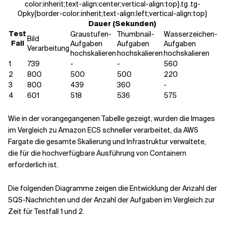
color:inherit;text-align:center;vertical-align:top}.tg .tg-
0pky{border-color:inherit;text-align:left;vertical-align:top}
Dauer (Sekunden)
Test
Graustufen-
Thumbnail-
Wasserzeichen-
Bild
Fall
Aufgaben
Aufgaben
Aufgaben
Verarbeitung
hochskalieren
hochskalieren
hochskalieren
1
739
-
-
560
2
800
500
500
220
3
800
439
360
-
4
601
518
536
575
Wie in der vorangegangenen Tabelle gezeigt, wurden die Images
im Vergleich zu Amazon ECS schneller verarbeitet, da AWS
Fargate die gesamte Skalierung und Infrastruktur verwaltete,
die für die hochverfügbare Ausführung von Containern
erforderlich ist.
Die folgenden Diagramme zeigen die Entwicklung der Anzahl der
SQS-Nachrichten und der Anzahl der Aufgaben im Vergleich zur
Zeit für Testfall 1 und 2.