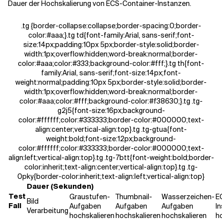
Dauer der Hochskalierung von ECS-Container-Instanzen.
.tg {border-collapse:collapse;border-spacing:0;border-
color:#aaa;}.tg td{font-family:Arial, sans-serif;font-
size:14px;padding:10px 5px;border-style:solid;border-
width:1px;overflow:hidden;word-break:normal;border-
color:#aaa;color:#333;background-color:#fff;}.tg th{font-
family:Arial, sans-serif;font-size:14px;font-
weight:normal;padding:10px 5px;border-style:solid;border-
width:1px;overflow:hidden;word-break:normal;border-
color:#aaa;color:#fff;background-color:#f38630;}.tg .tg-
g2j5{font-size:16px;background-
color:#ffffff;color:#333333;border-color:#000000;text-
align:center;vertical-align:top}.tg .tg-gtua{font-
weight:bold;font-size:12px;background-
color:#ffffff;color:#333333;border-color:#000000;text-
align:left;vertical-align:top}.tg .tg-7btt{font-weight:bold;border-
color:inherit;text-align:center;vertical-align:top}.tg .tg-
0pky{border-color:inherit;text-align:left;vertical-align:top}
Dauer (Sekunden)
Test
Graustufen-
Thumbnail-
Wasserzeichen-
E
Bild
Fall
Aufgaben
Aufgaben
Aufgaben
I
Verarbeitung
hochskalieren
hochskalieren
hochskalieren
h