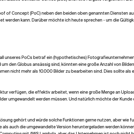
m Proof of Concept (PoC) neben den beiden oben genannten Diensten a
et werden kann. Darüber möchte ich heute sprechen - um die Gültig
fall unseres PoCs betraf ein (hypothetisches) Fotografieunternehmen
d um den Globus ansässig sind, könnten eine große Anzahl von Bilder
en nicht mehr als 10.000 Bilder zu bearbeiten sind. Dies sollte als
r verfügen, die effektiv arbeitet, wenn eine große Menge an Uploads
le Bilder umgewandelt werden müssen. Und natürlich möchte der Kunde
sung gehört und würde solche Funktionen gerne nutzen, aber wie fu
he als auch die umgewandelte Version heruntergeladen werden können 
es Computing mit AWS Lambda, aber das Unternehmen ist noch nicht be