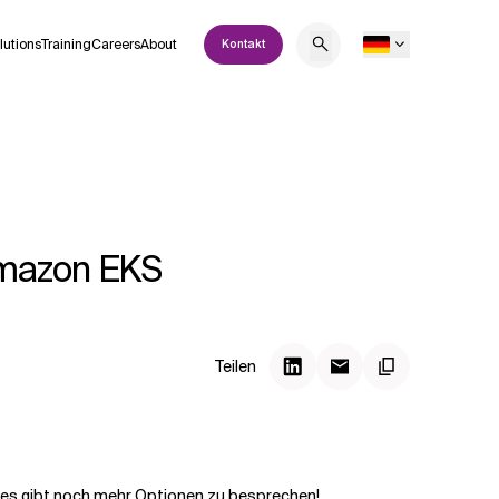
lutions
Training
Careers
About
Kontakt
Amazon EKS
Teilen
r es gibt noch mehr Optionen zu besprechen!