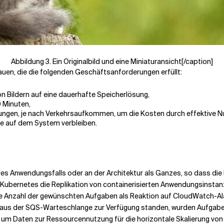
Abbildung 3. Ein Originalbild und eine Miniaturansicht[/caption]
auen, die die folgenden Geschäftsanforderungen erfüllt:
n Bildern auf eine dauerhafte Speicherlösung,
0 Minuten,
gen, je nach Verkehrsaufkommen, um die Kosten durch effektive Nut
ie auf dem System verbleiben.
 Anwendungsfalls oder an der Architektur als Ganzes, so dass die E
ie Kubernetes die Replikation von containerisierten Anwendungsinsta
ie Anzahl der gewünschten Aufgaben als Reaktion auf CloudWatch-Al
f aus der SQS-Warteschlange zur Verfügung standen, wurden Aufgabe
, um Daten zur Ressourcennutzung für die horizontale Skalierung v