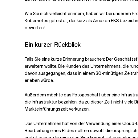
Wie Sie sich vielleicht erinnern, haben wir bei unsere
Verwandte Themen
Kubernetes getestet, der kurz als Amazon EKS bezeichn
bewerten!
Ein kurzer Rückblick
Falls Sie eine kurze Erinnerung brauchen: Der Geschäfts
erweitern wollte. Die Kunden des Unternehmens, die run
davon ausgegangen, dass in einem 30-minütigen Zeitrahm
erleben würde.
Außerdem möchte das Fotogeschäft über eine Infrastruktu
die Infrastruktur bezahlen, da zu dieser Zeit nicht vie
Markteinführungszeit verkürzen.
Das Unternehmen hat von der Verwendung einer Cloud-Lö
Bearbeitung eines Bildes sollten sowohl die ursprünglic
erste Lösung, die mir in den Sinn kommt, ist serverlos