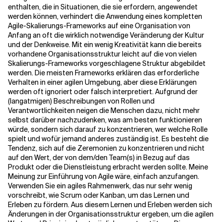
enthalten, die in Situationen, die sie erfordern, angewendet
werden können, verhindert die Anwendung eines kompletten
Verwandte Themen
Agile-Skalierungs-Frameworks auf eine Organisation von
Anfang an oft die wirklich notwendige Veränderung der Kultur
und der Denkweise. Mit ein wenig Kreativität kann die bereits
vorhandene Organisationsstruktur leicht auf die von vielen
Skalierungs-Frameworks vorgeschlagene Struktur abgebildet
werden. Die meisten Frameworks erklären das erforderliche
Verhalten in einer agilen Umgebung, aber diese Erklärungen
werden oft ignoriert oder falsch interpretiert. Aufgrund der
(langatmigen) Beschreibungen von Rollen und
Verantwortlichkeiten neigen die Menschen dazu, nicht mehr
selbst darüber nachzudenken, was am besten funktionieren
würde, sondern sich darauf zu konzentrieren, wer welche Rolle
spielt und wofür jemand anderes zuständig ist. Es besteht die
Tendenz, sich auf die Zeremonien zu konzentrieren und nicht
auf den Wert, der von dem/den Team(s) in Bezug auf das
Produkt oder die Dienstleistung erbracht werden sollte. Meine
Meinung zur Einführung von Agile wäre, einfach anzufangen.
Verwenden Sie ein agiles Rahmenwerk, das nur sehr wenig
vorschreibt, wie Scrum oder Kanban, um das Lernen und
Erleben zu fördern. Aus diesem Lernen und Erleben werden sich
Änderungen in der Organisationsstruktur ergeben, um die agilen