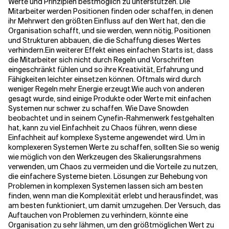
Werte und Prinzipien bestmöglich zu unterstützen. Die
Mitarbeiter werden Positionen finden oder schaffen, in denen
ihr Mehrwert den größten Einfluss auf den Wert hat, den die
Organisation schafft, und sie werden, wenn nötig, Positionen
und Strukturen abbauen, die die Schaffung dieses Wertes
verhindern.
Ein weiterer Effekt eines einfachen Starts ist, dass
die Mitarbeiter sich nicht durch Regeln und Vorschriften
eingeschränkt fühlen und so ihre Kreativität, Erfahrung und
Fähigkeiten leichter einsetzen können. Oftmals wird durch
weniger Regeln mehr Energie erzeugt.
Wie auch von anderen
gesagt wurde, sind einige Produkte oder Werte mit einfachen
Systemen nur schwer zu schaffen. Wie Dave Snowden
beobachtet und in seinem
Cynefin-Rahmenwerk
festgehalten
hat, kann zu viel Einfachheit zu Chaos führen, wenn diese
Einfachheit auf komplexe Systeme angewendet wird. Um in
komplexeren Systemen Werte zu schaffen, sollten Sie so wenig
wie möglich von den Werkzeugen des Skalierungsrahmens
verwenden, um Chaos zu vermeiden und die Vorteile zu nutzen,
die einfachere Systeme bieten. Lösungen zur Behebung von
Problemen in komplexen Systemen lassen sich am besten
finden, wenn man die Komplexität erlebt und herausfindet, was
am besten funktioniert, um damit umzugehen. Der Versuch, das
Auftauchen von Problemen zu verhindern, könnte eine
Organisation zu sehr lähmen, um den größtmöglichen Wert zu