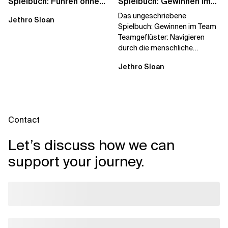
Spielbuch: Führen ohne
Spielbuch: Gewinnen im
Titel
Team
Das ungeschriebene
Jethro Sloan
Spielbuch: Gewinnen im Team
Teamgeflüster: Navigieren
durch die menschliche
Dynamik, auf die Sie niemand
Jethro Sloan
vorbereitet hat „Wir...
Contact
Let’s discuss how we can
support your journey.