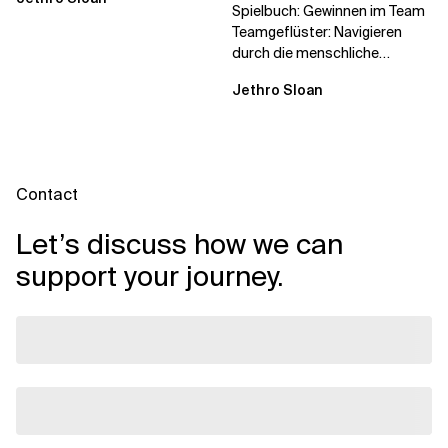
Spielbuch: Gewinnen im Team
Teamgeflüster: Navigieren
durch die menschliche
Dynamik, auf die Sie niemand
Jethro Sloan
vorbereitet hat „Wir...
Contact
Let’s discuss how we can
support your journey.