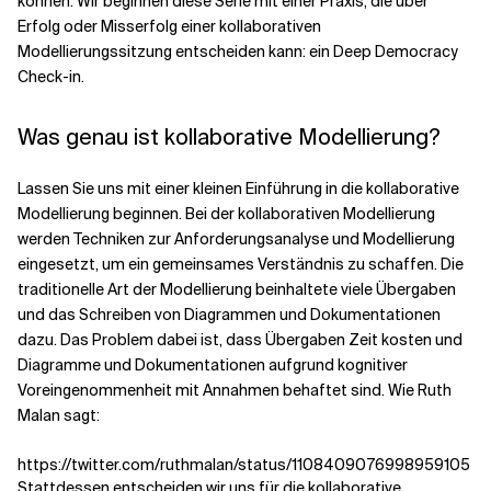
können. Wir beginnen diese Serie mit einer Praxis, die über
Erfolg oder Misserfolg einer kollaborativen
Modellierungssitzung entscheiden kann: ein Deep Democracy
Verwandte Themen
Check-in.
Was genau ist kollaborative Modellierung?
Lassen Sie uns mit einer kleinen Einführung in die kollaborative
Modellierung beginnen. Bei der kollaborativen Modellierung
werden Techniken zur Anforderungsanalyse und Modellierung
eingesetzt, um ein gemeinsames Verständnis zu schaffen. Die
traditionelle Art der Modellierung beinhaltete viele Übergaben
und das Schreiben von Diagrammen und Dokumentationen
dazu. Das Problem dabei ist, dass Übergaben Zeit kosten und
Diagramme und Dokumentationen aufgrund kognitiver
Voreingenommenheit mit Annahmen behaftet sind. Wie Ruth
Malan sagt:
https://twitter.com/ruthmalan/status/1108409076998959105
Stattdessen entscheiden wir uns für die kollaborative