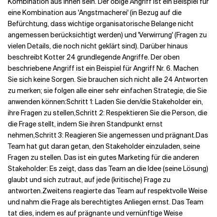
Kombination aus ihnen sein. Der obige Angriff ist ein Beispiel für
eine Kombination aus 'Angstmacherei' (in Bezug auf die
Befürchtung, dass wichtige organisatorische Belange nicht
angemessen berücksichtigt werden) und 'Verwirrung' (Fragen zu
vielen Details, die noch nicht geklärt sind). Darüber hinaus
beschreibt Kotter 24 grundlegende Angriffe. Der oben
beschriebene Angriff ist ein Beispiel für Angriff Nr. 6. Machen
Sie sich keine Sorgen. Sie brauchen sich nicht alle 24 Antworten
zu merken; sie folgen alle einer sehr einfachen Strategie, die Sie
anwenden können:
Schritt 1: Laden Sie den/die Stakeholder ein,
ihre Fragen zu stellen,
Schritt 2: Respektieren Sie die Person, die
die Frage stellt, indem Sie ihren Standpunkt ernst
nehmen,
Schritt 3: Reagieren Sie angemessen und prägnant.
Das
Team hat gut daran getan, den Stakeholder einzuladen, seine
Fragen zu stellen. Das ist ein gutes Marketing für die anderen
Stakeholder: Es zeigt, dass das Team an die Idee (seine Lösung)
glaubt und sich zutraut, auf jede (kritische) Frage zu
antworten.
Zweitens reagierte das Team auf respektvolle Weise
und nahm die Frage als berechtigtes Anliegen ernst. Das Team
tat dies, indem es auf prägnante und vernünftige Weise