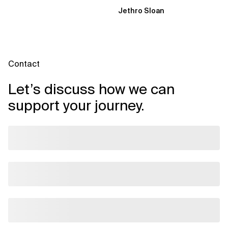
Dynamik, auf die Sie niemand
Jethro Sloan
vorbereitet hat „Wir...
Contact
Let’s discuss how we can
support your journey.