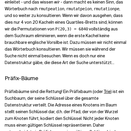
einleitet - und das wissen
wir
- dann macht es keinen Sinn, das
Wörterbuch nach
,
,
,
rmutpeation
rmutatpeion
rmutationpe
und so weiter zu konsultieren. Wenn wir davon ausgehen, dass
dies nur 4 von 20 Kacheln eines Quartiles-Bretts sind, können
wir die Permutationen von
vollständig aus
P(20,3) = 6840
dem Suchraum eliminieren, wenn die erste Kachel keine
brauchbare englische Vorsilbe ist. Dazu müssen wir nicht einmal
das Wörterbuch konsultieren. Wir müssen sie während der
Suche nicht einmal besuchen. Wenn es doch nur eine
Datenstruktur gäbe, die diese Art der Suche unterstützt...
Präfix-Bäume
Präfixbäume sind die Rettung! Ein Präfixbaum (oder
Trie
) ist ein
Suchbaum, der seine Schlüssel über die gesamte
Datenstruktur verteilt. Die Adresse eines Knotens im Baum
stellt seinen Schlüssel dar, d.h. der Pfad, der von der Wurzel
zum Knoten führt, kodiert den Schlüssel. Nicht jeder Knoten
muss einen gültigen Schlüssel repräsentieren. Daher