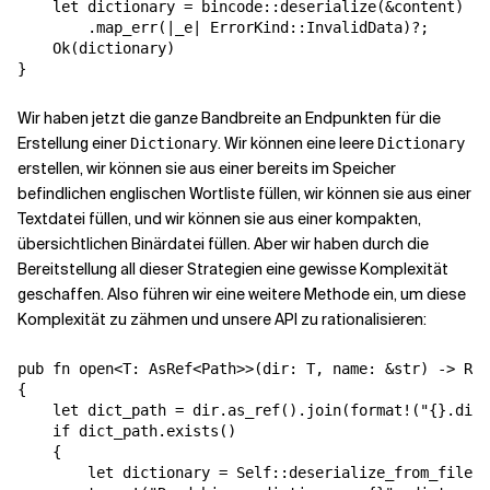
    let dictionary = bincode::deserialize(&content)

        .map_err(|_e| ErrorKind::InvalidData)?;

    Ok(dictionary)

}
Wir haben jetzt die ganze Bandbreite an Endpunkten für die
Erstellung einer
. Wir können eine leere
Dictionary
Dictionary
erstellen, wir können sie aus einer bereits im Speicher
befindlichen englischen Wortliste füllen, wir können sie aus einer
Textdatei füllen, und wir können sie aus einer kompakten,
übersichtlichen Binärdatei füllen. Aber wir haben durch die
Bereitstellung all dieser Strategien eine gewisse Komplexität
geschaffen. Also führen wir eine weitere Methode ein, um diese
Komplexität zu zähmen und unsere API zu rationalisieren:
pub fn open<T: AsRef<Path>>(dir: T, name: &str) -> Res
{

    let dict_path = dir.as_ref().join(format!("{}.dict
    if dict_path.exists()

    {

        let dictionary = Self::deserialize_from_file(&