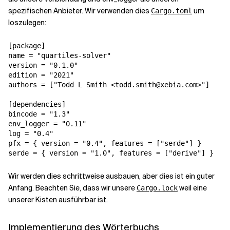
spezifischen Anbieter. Wir verwenden dies
um
Cargo.toml
loszulegen:
[package]

name = "quartiles-solver"

version = "0.1.0"

edition = "2021"

authors = ["Todd L Smith <todd.smith@xebia.com>"]

[dependencies]

bincode = "1.3"

env_logger = "0.11"

log = "0.4"

pfx = { version = "0.4", features = ["serde"] }

serde = { version = "1.0", features = ["derive"] }
Wir werden dies schrittweise ausbauen, aber dies ist ein guter
Anfang. Beachten Sie, dass wir unsere
weil eine
Cargo.lock
unserer Kisten ausführbar ist.
Implementierung des Wörterbuchs