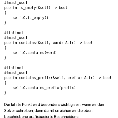
#[must_use]

pub fn is_empty(&self) -> bool

{

    self.0.is_empty()

}

#[inline]

#[must_use]

pub fn contains(&self, word: &str) -> bool

{

    self.0.contains(word)

}

#[inline]

#[must_use]

pub fn contains_prefix(&self, prefix: &str) -> bool

{

    self.0.contains_prefix(prefix)

}
Der letzte Punkt wird besonders wichtig sein, wenn wir den
Solver schreiben, denn damit erreichen wir die oben
beschriebene präfixbasierte Beschneidung.