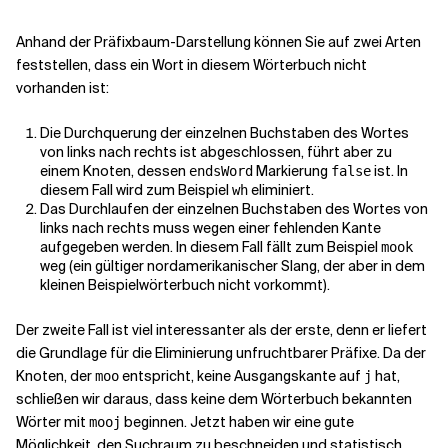
Anhand der Präfixbaum-Darstellung können Sie auf zwei Arten
feststellen, dass ein Wort in diesem Wörterbuch nicht
vorhanden ist:
Die Durchquerung der einzelnen Buchstaben des Wortes
von links nach rechts ist abgeschlossen, führt aber zu
einem Knoten, dessen
Markierung
ist. In
endsWord
false
diesem Fall wird zum Beispiel
eliminiert.
wh
Das Durchlaufen der einzelnen Buchstaben des Wortes von
links nach rechts muss wegen einer fehlenden Kante
aufgegeben werden. In diesem Fall fällt zum Beispiel
mook
weg (ein gültiger nordamerikanischer Slang, der aber in dem
kleinen Beispielwörterbuch nicht vorkommt).
Der zweite Fall ist viel interessanter als der erste, denn er liefert
die Grundlage für die Eliminierung unfruchtbarer Präfixe. Da der
Knoten, der
entspricht, keine Ausgangskante auf
hat,
moo
j
schließen wir daraus, dass keine dem Wörterbuch bekannten
Wörter mit
beginnen. Jetzt haben wir eine gute
mooj
Möglichkeit, den Suchraum zu beschneiden und statistisch