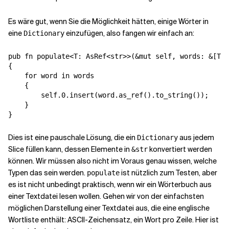
Es wäre gut, wenn Sie die Möglichkeit hätten, einige Wörter in
eine
einzufügen, also fangen wir einfach an:
Dictionary
pub fn populate<T: AsRef<str>>(&mut self, words: &[T])

{

    for word in words

    {

        self.0.insert(word.as_ref().to_string());

    }

}
Dies ist eine pauschale Lösung, die ein
aus jedem
Dictionary
Slice füllen kann, dessen Elemente in
konvertiert werden
&str
können. Wir müssen also nicht im Voraus genau wissen, welche
Typen das sein werden.
ist nützlich zum Testen, aber
populate
es ist nicht unbedingt praktisch, wenn wir ein Wörterbuch aus
einer Textdatei lesen wollen. Gehen wir von der einfachsten
möglichen Darstellung einer Textdatei aus, die eine englische
Wortliste enthält: ASCII-Zeichensatz, ein Wort pro Zeile. Hier ist