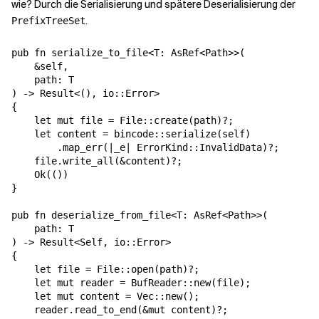
wie? Durch die Serialisierung und spätere Deserialisierung der
.
PrefixTreeSet
pub fn serialize_to_file<T: AsRef<Path>>(

    &self,

    path: T

) -> Result<(), io::Error>

{

    let mut file = File::create(path)?;

    let content = bincode::serialize(self)

        .map_err(|_e| ErrorKind::InvalidData)?;

    file.write_all(&content)?;

    Ok(())

}

pub fn deserialize_from_file<T: AsRef<Path>>(

    path: T

) -> Result<Self, io::Error>

{

    let file = File::open(path)?;

    let mut reader = BufReader::new(file);

    let mut content = Vec::new();

    reader.read_to_end(&mut content)?;
