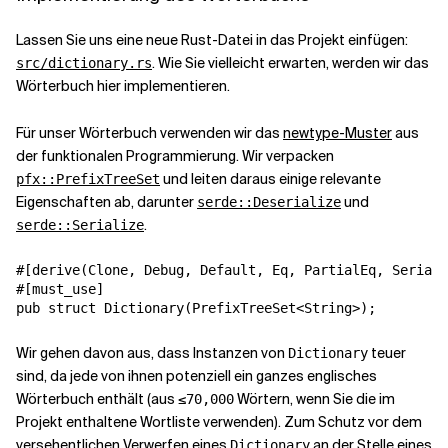
Lassen Sie uns eine neue Rust-Datei in das Projekt einfügen:
. Wie Sie vielleicht erwarten, werden wir das
src/dictionary.rs
Wörterbuch hier implementieren.
Für unser Wörterbuch verwenden wir das
newtype-Muster
aus
der funktionalen Programmierung. Wir verpacken
und leiten daraus einige relevante
pfx::PrefixTreeSet
Eigenschaften ab, darunter
und
serde::Deserialize
.
serde::Serialize
#[derive(Clone, Debug, Default, Eq, PartialEq, Seriali
#[must_use]

pub struct Dictionary(PrefixTreeSet<String>);
Wir gehen davon aus, dass Instanzen von
teuer
Dictionary
sind, da jede von ihnen potenziell ein ganzes englisches
Wörterbuch enthält (aus
Wörtern, wenn Sie die im
≤70,000
Projekt enthaltene Wortliste verwenden). Zum Schutz vor dem
versehentlichen Verwerfen eines
an der Stelle eines
Dictionary