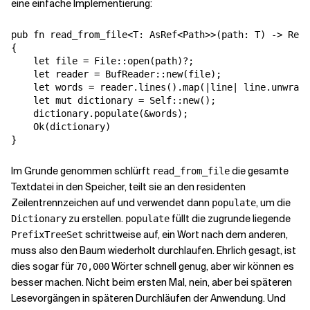
eine einfache Implementierung:
pub fn read_from_file<T: AsRef<Path>>(path: T) -> Resu
{

    let file = File::open(path)?;

    let reader = BufReader::new(file);

    let words = reader.lines().map(|line| line.unwrap(
    let mut dictionary = Self::new();

    dictionary.populate(&words);

    Ok(dictionary)

}
Im Grunde genommen schlürft
die gesamte
read_from_file
Textdatei in den Speicher, teilt sie an den residenten
Zeilentrennzeichen auf und verwendet dann
, um die
populate
zu erstellen.
füllt die zugrunde liegende
Dictionary
populate
schrittweise auf, ein Wort nach dem anderen,
PrefixTreeSet
muss also den Baum wiederholt durchlaufen. Ehrlich gesagt, ist
dies sogar für
Wörter schnell genug, aber wir können es
70,000
besser machen. Nicht beim ersten Mal, nein, aber bei späteren
Lesevorgängen in späteren Durchläufen der Anwendung. Und