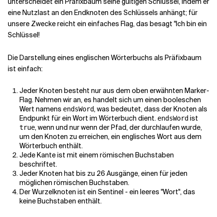
unterscheidet ein Präfixbaum seine gültigen Schlüssel, indem er
eine Nutzlast an den Endknoten des Schlüssels anhängt; für
unsere Zwecke reicht ein einfaches Flag, das besagt "Ich bin ein
Schlüssel!
Die Darstellung eines englischen Wörterbuchs als Präfixbaum
ist einfach:
Jeder Knoten besteht nur aus dem oben erwähnten Marker-
Flag. Nehmen wir an, es handelt sich um einen booleschen
Wert namens
, was bedeutet, dass der Knoten als
endsWord
Endpunkt für ein Wort im Wörterbuch dient.
ist
endsWord
, wenn und nur wenn der Pfad, der durchlaufen wurde,
true
um den Knoten zu erreichen, ein englisches Wort aus dem
Wörterbuch enthält.
Jede Kante ist mit einem römischen Buchstaben
beschriftet.
Jeder Knoten hat bis zu 26 Ausgänge, einen für jeden
möglichen römischen Buchstaben.
Der Wurzelknoten ist ein Sentinel - ein leeres "Wort", das
keine Buchstaben enthält.