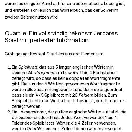
warum es ein guter Kandidat für eine automatische Lösung ist,
und erstellen schließlich das Wörterbuch, das der Solver im
Verwandte Themen
zweiten Beitrag nutzen wird.
Quartile: Ein vollständig rekonstruierbares
Spiel mit perfekter Information
Grob gesagt besteht Quartiles aus drei Elementen:
Ein
Spielbrett
, das aus 5 langen englischen Wörtern in
kleinere
Wortfragmente
mit jeweils 2 bis 4 Buchstaben
zerlegt wird, so dass es keine doppelten Wortfragmente
gibt. Die aus den 5 Wörtern gewonnenen Wortfragmente
werden alle zusammengewürfelt und dann so angeordnet,
dass sie ein 4×5 Spielbrett mit 20
Feldern
bilden. Zum
Beispiel könnte das Wort
in
,
,
und
algorithms
al
gor
it
hms
zerlegt werden.
Ein
Lösungsfinder
, der gültige englische Wörter auflistet, die
der
Spieler
entdeckt hat. Jedes Wort verwendet 1 bis 4
Felder des Spielbretts. Wörter, die 4 Zellen verwenden,
werden
Quartile
genannt. Zellen können wiederverwendet