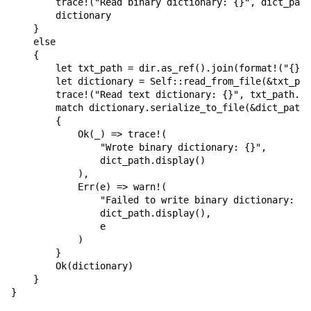
        trace!("Read binary dictionary: {}", dict_path
        dictionary

    }

    else

    {

        let txt_path = dir.as_ref().join(format!("{}.t
        let dictionary = Self::read_from_file(&txt_pat
        trace!("Read text dictionary: {}", txt_path.di
        match dictionary.serialize_to_file(&dict_path)

        {

            Ok(_) => trace!(

                "Wrote binary dictionary: {}",

                dict_path.display()

            ),

            Err(e) => warn!(

                "Failed to write binary dictionary: {}
                dict_path.display(),

                e

            )

        }

        Ok(dictionary)

    }

}