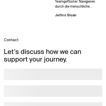
Teamgeflüster: Navigieren
durch die menschliche
Dynamik, auf die Sie niemand
Jethro Sloan
vorbereitet hat „Wir...
Contact
Let’s discuss how we can
support your journey.