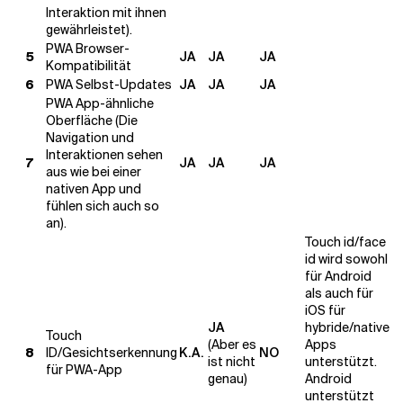
Interaktion mit ihnen
gewährleistet).
PWA Browser-
5
JA
JA
JA
Kompatibilität
6
PWA Selbst-Updates
JA
JA
JA
PWA App-ähnliche
Oberfläche (Die
Navigation und
Interaktionen sehen
7
JA
JA
JA
aus wie bei einer
nativen App und
fühlen sich auch so
an).
Touch id/face
id wird sowohl
für Android
als auch für
iOS für
JA
hybride/native
Touch
(Aber es
Apps
8
ID/Gesichtserkennung
K.A.
NO
ist nicht
unterstützt.
für PWA-App
genau)
Android
unterstützt