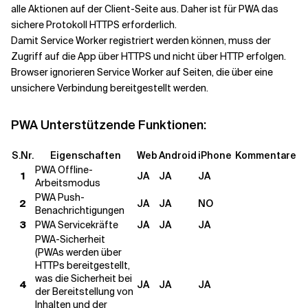
alle Aktionen auf der Client-Seite aus. Daher ist für PWA das
sichere Protokoll HTTPS erforderlich.
Damit Service Worker registriert werden können, muss der
Zugriff auf die App über HTTPS und nicht über HTTP erfolgen.
Browser ignorieren Service Worker auf Seiten, die über eine
unsichere Verbindung bereitgestellt werden.
PWA Unterstützende Funktionen:
S.Nr.
Eigenschaften
Web
Android
iPhone
Kommentare
PWA Offline-
1
JA
JA
JA
Arbeitsmodus
PWA Push-
2
JA
JA
NO
Benachrichtigungen
3
PWA Servicekräfte
JA
JA
JA
PWA-Sicherheit
(PWAs werden über
HTTPs bereitgestellt,
was die Sicherheit bei
4
JA
JA
JA
der Bereitstellung von
Inhalten und der