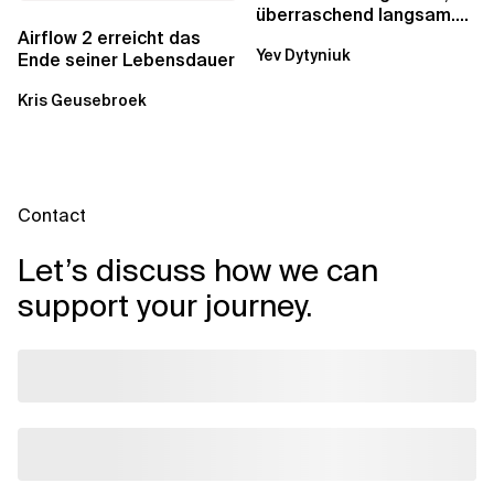
überraschend langsam.
Was AWS vergessen hat,
Airflow 2 erreicht das
Yev Dytyniuk
über die RDS...
Ende seiner Lebensdauer
Kris Geusebroek
Contact
Let’s discuss how we can
support your journey.