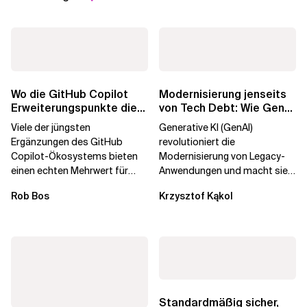
Wo die GitHub Copilot
Modernisierung jenseits
Erweiterungspunkte die
von Tech Debt: Wie GenAI
Governance brechen
die
Viele der jüngsten
Generative KI (GenAI)
Unternehmenstransformatio
Ergänzungen des GitHub
revolutioniert die
Copilot-Ökosystems bieten
Modernisierung von Legacy-
einen echten Mehrwert für
Anwendungen und macht sie
einzelne Entwickler, erweitern
schneller und kostengünstiger.
Rob Bos
Krzysztof Kąkol
aber auch die...
Durch die Automatisierung...
Standardmäßig sicher,