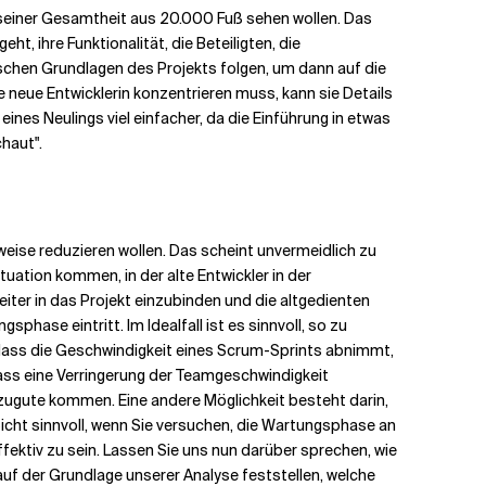
in seiner Gesamtheit aus 20.000 Fuß sehen wollen. Das
, ihre Funktionalität, die Beteiligten, die
ischen Grundlagen des Projekts folgen, um dann auf die
 neue Entwicklerin konzentrieren muss, kann sie Details
nes Neulings viel einfacher, da die Einführung in etwas
haut".
ttweise reduzieren wollen. Das scheint unvermeidlich zu
uation kommen, in der alte Entwickler in der
iter in das Projekt einzubinden und die altgedienten
hase eintritt. Im Idealfall ist es sinnvoll, so zu
, dass die Geschwindigkeit eines Scrum-Sprints abnimmt,
 dass eine Verringerung der Teamgeschwindigkeit
 zugute kommen. Eine andere Möglichkeit besteht darin,
 Sicht sinnvoll, wenn Sie versuchen, die Wartungsphase an
fektiv zu sein. Lassen Sie uns nun darüber sprechen, wie
uf der Grundlage unserer Analyse feststellen, welche