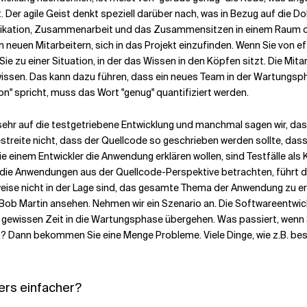
Der agile Geist denkt speziell darüber nach, was in Bezug auf die Do
ikation, Zusammenarbeit und das Zusammensitzen in einem Raum o
en neuen Mitarbeitern, sich in das Projekt einzufinden. Wenn Sie vo
 zu einer Situation, in der das Wissen in den Köpfen sitzt. Die Mitarbei
 wissen. Das kann dazu führen, dass ein neues Team in der Wartungs
" spricht, muss das Wort "genug" quantifiziert werden.
 sehr auf die testgetriebene Entwicklung und manchmal sagen wir, da
treite nicht, dass der Quellcode so geschrieben werden sollte, dass e
 einem Entwickler die Anwendung erklären wollen, sind Testfälle als K
ie Anwendungen aus der Quellcode-Perspektive betrachten, führt dies
weise nicht in der Lage sind, das gesamte Thema der Anwendung zu er
b Martin ansehen. Nehmen wir ein Szenario an. Die Softwareentwick
wissen Zeit in die Wartungsphase übergehen. Was passiert, wenn Si
t? Dann bekommen Sie eine Menge Probleme. Viele Dinge, wie z.B. b
ers einfacher?