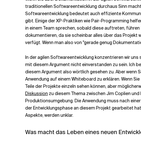
traditionellen Softwareentwicklung durchaus Sinn macht. 
Softwareentwicklung bedeutet auch effiziente Kommun
Verwandte Themen
gibt. Einige der XP-Praktiken wie Pair-Programming helf
in einem Team sprechen, sobald diese auftreten, führen Sie
dokumentieren, da sie scheinbar alles über das Projekt
verfügt. Wenn man also von "gerade genug Dokumentation
In der agilen Softwareentwicklung konzentrieren wir uns
mit diesem Argument nicht einverstanden zu sein. Ich bes
diesem Argument also wörtlich gesehen zu. Aber wenn Sie
Anwendung auf einem Whiteboard zu erklären. Wenn Sie d
Teile der Projekte einzeln sehen können, aber möglicher
Diskussion
zu diesem Thema zwischen Jim Coplien und Bo
Produktionsumgebung. Die Anwendung muss nach einer ge
der Entwicklungsphase an diesem Projekt gearbeitet ha
Aspekte, werden unklar.
Was macht das Leben eines neuen Entwickl