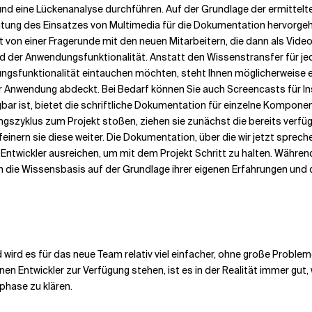
und eine Lückenanalyse durchführen. Auf der Grundlage der ermittel
tung des Einsatzes von Multimedia für die Dokumentation hervorgehob
von einer Fragerunde mit den neuen Mitarbeitern, die dann als Video 
d der Anwendungsfunktionalität. Anstatt den Wissenstransfer für jed
dungsfunktionalität eintauchen möchten, steht Ihnen möglicherweise e
r Anwendung abdeckt. Bei Bedarf können Sie auch Screencasts für In
ar ist, bietet die schriftliche Dokumentation für einzelne Komponent
ungszyklus zum Projekt stoßen, ziehen sie zunächst die bereits verf
inern sie diese weiter. Die Dokumentation, über die wir jetzt spreche
Entwickler ausreichen, um mit dem Projekt Schritt zu halten. Während
n die Wissensbasis auf der Grundlage ihrer eigenen Erfahrungen und
wird es für das neue Team relativ viel einfacher, ohne große Proble
n Entwickler zur Verfügung stehen, ist es in der Realität immer gut, 
phase zu klären.