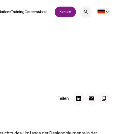
lutions
Training
Careers
About
Kontakt
Teilen
ngesichts des Umfangs der Designdokumente in der