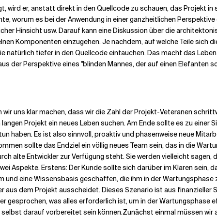
gt, wird er, anstatt direkt in den Quellcode zu schauen, das Projekt 
, worum es bei der Anwendung in einer ganzheitlichen Perspektive geht
cher Hinsicht usw. Darauf kann eine Diskussion über die architekton
zelnen Komponenten einzugehen. Je nachdem, auf welche Teile sich die
natürlich tiefer in den Quellcode eintauchen. Das macht das Leben ei
aus der Perspektive eines "blinden Mannes, der auf einen Elefanten sc
ten wir uns klar machen, dass wir die Zahl der Projekt-Veteranen schri
angen Projekt ein neues Leben suchen. Am Ende sollte es zu einer Sit
n haben. Es ist also sinnvoll, proaktiv und phasenweise neue Mitarbe
en sollte das Endziel ein völlig neues Team sein, das in die Wartungsp
ch alte Entwickler zur Verfügung steht. Sie werden vielleicht sagen
zwei Aspekte. Erstens: Der Kunde sollte sich darüber im Klaren sein,
Team und eine Wissensbasis geschaffen, die ihm in der Wartungsphase
ler aus dem Projekt ausscheidet. Dieses Szenario ist aus finanzieller
 gesprochen, was alles erforderlich ist, um in der Wartungsphase ef
selbst darauf vorbereitet sein können.
Zunächst einmal müssen wir a