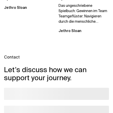
Titel
Team
Das ungeschriebene
Jethro Sloan
Spielbuch: Gewinnen im Team
Teamgeflüster: Navigieren
durch die menschliche
Dynamik, auf die Sie niemand
Jethro Sloan
vorbereitet hat „Wir...
Contact
Let’s discuss how we can
support your journey.