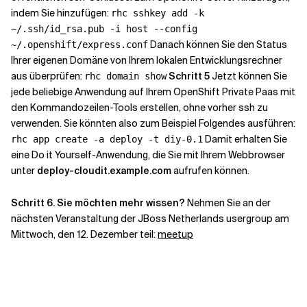
indem Sie hinzufügen:
rhc sshkey add -k
~/.ssh/id_rsa.pub -i host --config
Danach können Sie den Status
~/.openshift/express.conf
Ihrer eigenen Domäne von Ihrem lokalen Entwicklungsrechner
aus überprüfen:
Schritt 5
Jetzt können Sie
rhc domain show
jede beliebige Anwendung auf Ihrem OpenShift Private Paas mit
den Kommandozeilen-Tools erstellen, ohne vorher ssh zu
verwenden. Sie könnten also zum Beispiel Folgendes ausführen:
Damit erhalten Sie
rhc app create -a deploy -t diy-0.1
eine Do it Yourself-Anwendung, die Sie mit Ihrem Webbrowser
unter
deploy-cloudit.example.com
aufrufen können.
Schritt 6. Sie möchten mehr wissen?
Nehmen Sie an der
nächsten Veranstaltung der JBoss Netherlands usergroup am
Mittwoch, den 12. Dezember teil:
meetup