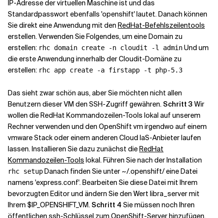
IP-Adresse der virtuellen Maschine ist und das
Standardpasswort ebenfalls 'openshift' lautet. Danach können
Verwandte Themen
Sie direkt eine Anwendung mit den
RedHat-Befehlszeilentools
erstellen. Verwenden Sie Folgendes, um eine Domain zu
erstellen:
Und um
rhc domain create -n cloudit -l admin
die erste Anwendung innerhalb der Cloudit-Domäne zu
erstellen:
rhc app create -a firstapp -t php-5.3
Das sieht zwar schön aus, aber Sie möchten nicht allen
Benutzern dieser VM den SSH-Zugriff gewähren.
Schritt 3
Wir
wollen die RedHat Kommandozeilen-Tools lokal auf unserem
Rechner verwenden und den OpenShift vm irgendwo auf einem
vmware Stack oder einem anderen Cloud IaS-Anbieter laufen
lassen. Installieren Sie dazu zunächst die
RedHat
Kommandozeilen-Tools
lokal. Führen Sie nach der Installation
Danach finden Sie unter ~/.openshift/ eine Datei
rhc setup
namens 'express.conf'. Bearbeiten Sie diese Datei mit Ihrem
bevorzugten Editor und ändern Sie den Wert libra_server mit
Ihrem $IP_OPENSHIFT_VM.
Schritt 4
Sie müssen noch Ihren
öffentlichen ssh-Schlüssel zum OpenShift-Server hinzufügen,