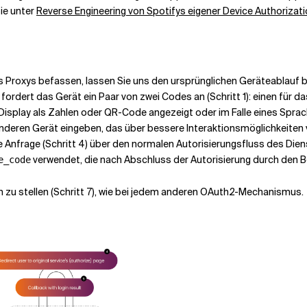
Sie unter
Reverse Engineering von Spotifys eigener Device Authoriza
es Proxys befassen, lassen Sie uns den ursprünglichen Geräteablauf 
ordert das Gerät ein Paar von zwei Codes an (Schritt 1): einen für d
m Display als Zahlen oder QR-Code angezeigt oder im Falle eines Spr
 anderen Gerät eingeben, das über bessere Interaktionsmöglichkeiten
Anfrage (Schritt 4) über den normalen Autorisierungsfluss des Diens
verwendet, die nach Abschluss der Autorisierung durch den 
e_code
 zu stellen (Schritt 7), wie bei jedem anderen OAuth2-Mechanismus.