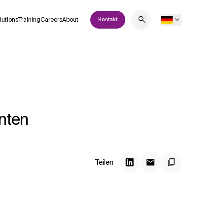
lutions
Training
Careers
About
Kontakt
nten
Teilen