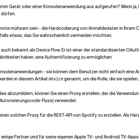
eten Gerät oder einer Konsolenanwendung aus aufgerufen? Wenn ja,
 dürfen.
önnte mühsam sein - die Hardcodierung von Anmeldedaten in Ihrem C
nfalls etwas, das Sie wahrscheinlich vermeiden möchten.
, auch bekannt als Device Flow. Er ist einer der standardisierten OAu
ichkeiten haben, eine Authentifizierung zu ermöglichen.
onsolenanwendungen - sie können dem Benutzer nicht einfach eine A
erden in diesem Artikel
genannt, um die Rolle, die sie spielen
device
dies abzumildern, können Sie einen Proxy erstellen, der die Verwendu
 Autorisierungscode-Fluss) verwendet.
einen solchen Proxy für die REST-API von Spotify zu erstellen. Als H
 einige Partner und für seine eigenen Apple TV- und Android TV-Apps