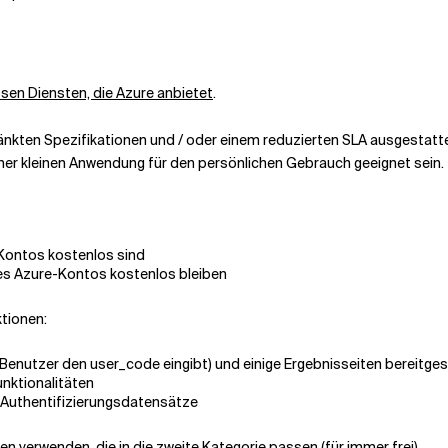
sen Diensten, die Azure anbietet
.
änkten Spezifikationen und / oder einem reduzierten SLA ausgestattet
ner kleinen Anwendung für den persönlichen Gebrauch geeignet sein.
-Kontos kostenlos sind
es Azure-Kontos kostenlos bleiben
ktionen:
 Benutzer den user_code eingibt) und einige Ergebnisseiten bereitges
nktionalitäten
 Authentifizierungsdatensätze
verwenden, die in die zweite Kategorie passen (für immer frei).