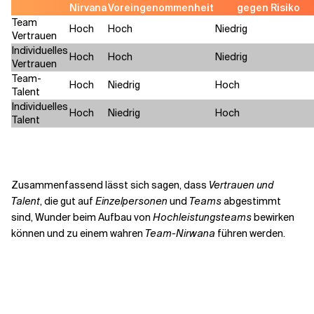
Nirvana
Voreingenommenheit
gegen Risiko
Team
Hoch
Hoch
Niedrig
Vertrauen
Individuelles
Hoch
Hoch
Niedrig
Vertrauen
Team-
Hoch
Niedrig
Hoch
Talent
Individuelles
Hoch
Niedrig
Hoch
Talent
Zusammenfassend lässt sich sagen, dass
Vertrauen und
Talent
, die gut auf
Einzelpersonen
und
Teams
abgestimmt
sind, Wunder beim Aufbau von
Hochleistungsteams
bewirken
können und zu einem wahren
Team-Nirwana
führen werden.