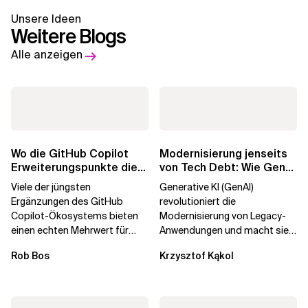
Unsere Ideen
Weitere Blogs
Alle anzeigen
Wo die GitHub Copilot
Modernisierung jenseits
Erweiterungspunkte die
von Tech Debt: Wie GenAI
Governance brechen
die
Viele der jüngsten
Generative KI (GenAI)
Unternehmenstransformatio
Ergänzungen des GitHub
revolutioniert die
Copilot-Ökosystems bieten
Modernisierung von Legacy-
einen echten Mehrwert für
Anwendungen und macht sie
einzelne Entwickler, erweitern
schneller und kostengünstiger.
Rob Bos
Krzysztof Kąkol
aber auch die...
Durch die Automatisierung...