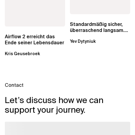
Standardmäßig sicher,
überraschend langsam.
Was AWS vergessen hat,
Airflow 2 erreicht das
Yev Dytyniuk
über die RDS...
Ende seiner Lebensdauer
Kris Geusebroek
Contact
Let’s discuss how we can
support your journey.