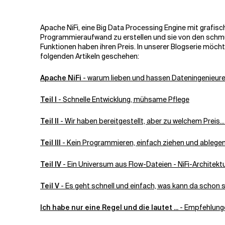
Verwandte Themen
Apache NiFi, eine Big Data Processing Engine mit grafis
Programmieraufwand zu erstellen und sie von den schmu
Funktionen haben ihren Preis. In unserer Blogserie möcht
folgenden Artikeln geschehen:
Apache NiFi
- warum lieben und hassen Dateningenieure 
Teil I
- Schnelle Entwicklung, mühsame Pflege
Teil II
- Wir haben bereitgestellt, aber zu welchem Preis...
Teil III
- Kein Programmieren, einfach ziehen und ablegen, 
Teil IV
- Ein Universum aus Flow-Dateien - NiFi-Architekt
Teil V
- Es geht schnell und einfach, was kann da schon 
Ich habe nur eine Regel und die lautet ...
- Empfehlunge