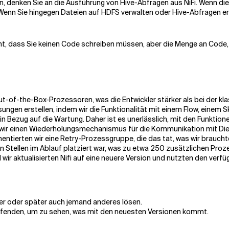
 denken Sie an die Ausführung von Hive-Abfragen aus NiFi. Wenn die 
Wenn Sie hingegen Dateien auf HDFS verwalten oder Hive-Abfragen erst
cht, dass Sie keinen Code schreiben müssen, aber die Menge an Code,
Out-of-the-Box-Prozessoren, was die Entwickler stärker als bei der 
ungen erstellen, indem wir die Funktionalität mit einem Flow, einem
in Bezug auf die Wartung. Daher ist es unerlässlich, mit den Funktion
ls wir einen Wiederholungsmechanismus für die Kommunikation mit Die
entierten wir eine Retry-Prozessgruppe, die das tat, was wir braucht
 Stellen im Ablauf platziert war, was zu etwa 250 zusätzlichen Proz
wir aktualisierten Nifi auf eine neuere Version und nutzten den verf
her oder später auch jemand anderes lösen.
aufenden, um zu sehen, was mit den neuesten Versionen kommt.