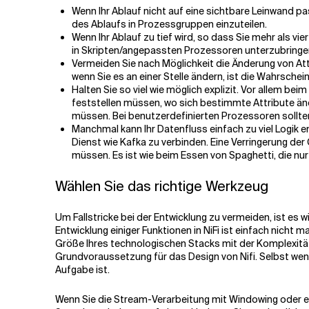
Wenn Ihr Ablauf nicht auf eine sichtbare Leinwand p
des Ablaufs in Prozessgruppen einzuteilen.
Wenn Ihr Ablauf zu tief wird, so dass Sie mehr als vi
in Skripten/angepassten Prozessoren unterzubringe
Vermeiden Sie nach Möglichkeit die Änderung von Attr
wenn Sie es an einer Stelle ändern, ist die Wahrschein
Halten Sie so viel wie möglich explizit. Vor allem be
feststellen müssen, wo sich bestimmte Attribute änd
müssen. Bei benutzerdefinierten Prozessoren sollte
Manchmal kann Ihr Datenfluss einfach zu viel Logik e
Dienst wie Kafka zu verbinden. Eine Verringerung de
müssen. Es ist wie beim Essen von Spaghetti, die nur 
Wählen Sie das richtige Werkzeug
Um Fallstricke bei der Entwicklung zu vermeiden, ist es wi
Entwicklung einiger Funktionen in NiFi ist einfach nicht ma
Größe Ihres technologischen Stacks mit der Komplexität
Grundvoraussetzung für das Design von Nifi. Selbst wenn a
Aufgabe ist.
Wenn Sie die Stream-Verarbeitung mit Windowing oder et