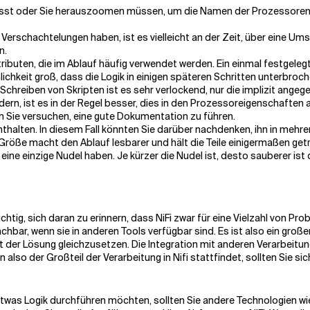
asst oder Sie herauszoomen müssen, um die Namen der Prozessoren zu 
er Verschachtelungen haben, ist es vielleicht an der Zeit, über eine 
n.
ibuten, die im Ablauf häufig verwendet werden. Ein einmal festgelegt
lichkeit groß, dass die Logik in einigen späteren Schritten unterbroch
im Schreiben von Skripten ist es sehr verlockend, nur die implizit ang
ern, ist es in der Regel besser, dies in den Prozessoreigenschaften
n Sie versuchen, eine gute Dokumentation zu führen.
nthalten. In diesem Fall könnten Sie darüber nachdenken, ihn in mehr
r Größe macht den Ablauf lesbarer und hält die Teile einigermaßen ge
eine einzige Nudel haben. Je kürzer die Nudel ist, desto sauberer ist 
chtig, sich daran zu erinnern, dass NiFi zwar für eine Vielzahl von Pro
chbar, wenn sie in anderen Tools verfügbar sind. Es ist also ein großer 
 der Lösung gleichzusetzen. Die Integration mit anderen Verarbeitu
lso der Großteil der Verarbeitung in Nifi stattfindet, sollten Sie sic
was Logik durchführen möchten, sollten Sie andere Technologien wie 