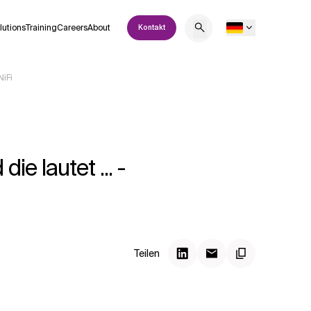
lutions
Training
Careers
About
Kontakt
NiFi
ie lautet ... -
Teilen