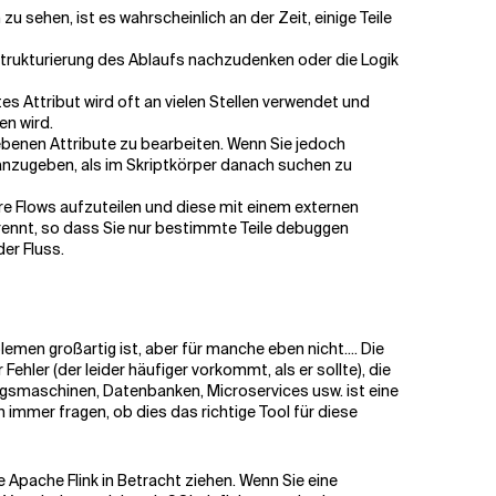
sehen, ist es wahrscheinlich an der Zeit, einige Teile
Umstrukturierung des Ablaufs nachzudenken oder die Logik
es Attribut wird oft an vielen Stellen verwendet und
en wird.
egebenen Attribute zu bearbeiten. Wenn Sie jedoch
 anzugeben, als im Skriptkörper danach suchen zu
ere Flows aufzuteilen und diese mit einem externen
trennt, so dass Sie nur bestimmte Teile debuggen
der Fluss.
blemen großartig ist, aber für manche eben nicht.... Die
Fehler (der leider häufiger vorkommt, als er sollte), die
ngsmaschinen, Datenbanken, Microservices usw. ist eine
h immer fragen, ob dies das richtige Tool für diese
Apache Flink in Betracht ziehen. Wenn Sie eine