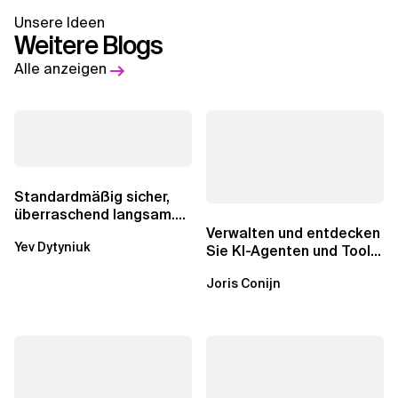
Unsere Ideen
Weitere Blogs
Alle anzeigen
Standardmäßig sicher,
überraschend langsam.
Was AWS vergessen hat,
Verwalten und entdecken
Yev Dytyniuk
über die RDS...
Sie KI-Agenten und Tools
mit Amazon Bedrock
Joris Conijn
AgentCore...