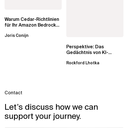
Warum Cedar-Richtlinien
für Ihr Amazon Bedrock
AgentCore Gateway
Joris Conijn
wichtig sind
Perspektive: Das
Gedächtnis von KI-
Agenten – Einblicke aus
Rockford Lhotka
dem...
Contact
Let’s discuss how we can
support your journey.