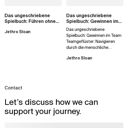
Das ungeschriebene
Das ungeschriebene
Spielbuch: Führen ohne
Spielbuch: Gewinnen im
Titel
Team
Das ungeschriebene
Jethro Sloan
Spielbuch: Gewinnen im Team
Teamgeflüster: Navigieren
durch die menschliche
Dynamik, auf die Sie niemand
Jethro Sloan
vorbereitet hat „Wir...
Contact
Let’s discuss how we can
support your journey.