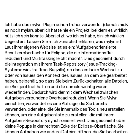
Kontextdateien
Ich habe das mylyn-Plugin schon früher verwendet (damals hieß
es noch mylar), aber ich hatte nie ein Projekt, bei dem es wirklich
nützlich sein könnte. Aber jetzt, wo ich es habe, bin ich wirklich
begeistert. Lassen Sie mich zunächst erklären, was mylyn ist.
Laut ihrer eigenen Website ist es ein: "Aufgabenorientierte
Benutzeroberfläche für Eclipse, die die Informationsflut
reduziert und Multitasking leicht macht". Dies geschieht durch
die Integration mit Ihrem Task-Repository (Issue-Tracking-
Systeme wie Jira, Trac, Bugzilla), so dass es beim Wechsel zu
oder von Issues den Kontext des Issues, an dem Sie gearbeitet
haben, beibehält, so dass Sie beim Zurückschalten alle Dateien,
die Sie geöffnet hatten und die damals wichtig waren,
wiederfinden. Dadurch wird der mit dem Wechsel zwischen
Aufgaben verbundene Overhead reduziert.
Wenn Sie Mylyn
einrichten, verwendet es eine Abfrage, die Sie bereits
verwenden, oder eine, die Sie innerhalb des Tools neu erstellen
können, um eine Aufgabenliste zu erstellen, die mit Ihrem
Aufgaben-Repository synchronisiert wird. Dies geschieht über
kleine Popups in der rechten Ecke der Eclipse-Oberfläche. Sie
können Aufgaben wie andere Dateien öffnen, die Sie bearbeiten