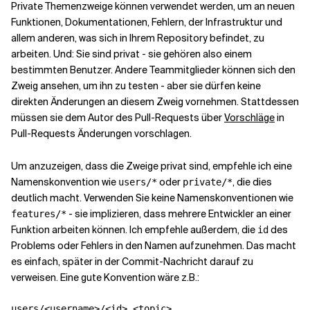
Private Themenzweige können verwendet werden, um an neuen
Funktionen, Dokumentationen, Fehlern, der Infrastruktur und
allem anderen, was sich in Ihrem Repository befindet, zu
arbeiten. Und: Sie sind privat - sie gehören also einem
bestimmten Benutzer. Andere Teammitglieder können sich den
Zweig ansehen, um ihn zu testen - aber sie dürfen keine
direkten Änderungen an diesem Zweig vornehmen. Stattdessen
müssen sie dem Autor des Pull-Requests über
Vorschläge
in
Pull-Requests Änderungen vorschlagen.
Um anzuzeigen, dass die Zweige privat sind, empfehle ich eine
Namenskonvention wie
oder
, die dies
users/*
private/*
deutlich macht. Verwenden Sie keine Namenskonventionen wie
- sie implizieren, dass mehrere Entwickler an einer
features/*
Funktion arbeiten können. Ich empfehle außerdem, die
des
id
Problems oder Fehlers in den Namen aufzunehmen. Das macht
es einfach, später in der Commit-Nachricht darauf zu
verweisen. Eine gute Konvention wäre z.B.:
users/<username>/<id>_<topic>