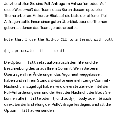
Jetzt erstellen Sie eine Pull-Anfrage im Entwurfsmodus. Auf
diese Weise weiß das Team, dass Sie an diesem speziellen
Thema arbeiten. Ein kurzer Blick auf die Liste der offenen Pull-
Anfragen sollte Ihnen einen guten Überblick über die Themen
geben, an denen das Team gerade arbeitet.
Note that I use the 
GitHub CLI
 to interact with pull r
$ gh pr create --fill --draft
Die Option
setzt automatisch den Titel und die
--fill
Beschreibung des pr aus Ihrem Commit. Wenn Sie beim
Übertragen Ihrer Änderungen das Argument
weggelassen
haben und in Ihrem Standard-Editor eine mehrzeilige Commit-
Nachricht hinzugefügt haben, wird die erste Zeile der Titel der
Pull-Anforderung sein und der Rest der Nachricht der Body. Sie
können title (
oder
) und body (
oder
) auch
--title
-t
--body
-b
direkt bei der Erstellung der Pull-Anfrage festlegen, anstatt die
Option
zu verwenden.
--fill