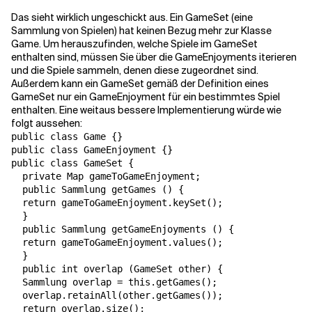
Das sieht wirklich ungeschickt aus. Ein GameSet (eine
Sammlung von Spielen) hat keinen Bezug mehr zur Klasse
Game. Um herauszufinden, welche Spiele im GameSet
enthalten sind, müssen Sie über die GameEnjoyments iterieren
und die Spiele sammeln, denen diese zugeordnet sind.
Außerdem kann ein GameSet gemäß der Definition eines
GameSet nur ein GameEnjoyment für ein bestimmtes Spiel
enthalten. Eine weitaus bessere Implementierung würde wie
folgt aussehen:
public class Game {}

public class GameEnjoyment {}

public class GameSet {

  private Map gameToGameEnjoyment;

  public Sammlung getGames () {

  return gameToGameEnjoyment.keySet();

  }

  public Sammlung getGameEnjoyments () {

  return gameToGameEnjoyment.values();

  }

  public int overlap (GameSet other) {

  Sammlung overlap = this.getGames();

  overlap.retainAll(other.getGames());

  return overlap.size();
