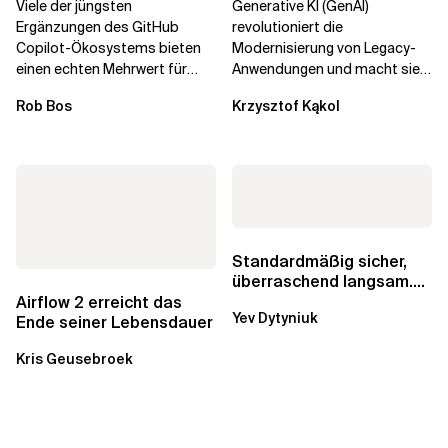
Viele der jüngsten
Generative KI (GenAI)
Unternehmenstransformatio
Ergänzungen des GitHub
revolutioniert die
Copilot-Ökosystems bieten
Modernisierung von Legacy-
einen echten Mehrwert für
Anwendungen und macht sie
einzelne Entwickler, erweitern
schneller und kostengünstiger.
Rob Bos
Krzysztof Kąkol
aber auch die...
Durch die Automatisierung...
Standardmäßig sicher,
überraschend langsam.
Was AWS vergessen hat,
Airflow 2 erreicht das
Yev Dytyniuk
über die RDS...
Ende seiner Lebensdauer
Kris Geusebroek