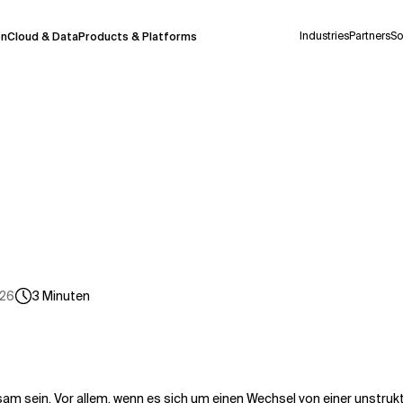
Industries
Partners
So
on
Cloud & Data
Products & Platforms
derzeit in einem Pilotprogramm und wird noch
uf Deutsch generiert werden, können einige
auigkeit, aber gelegentlich können Fehler
ionen, bevor Sie Entscheidungen treffen oder
026
3
Minuten
Kontextdateien
am sein. Vor allem, wenn es sich um einen Wechsel von einer unstrukt