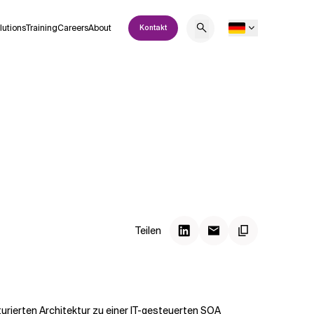
lutions
Training
Careers
About
Kontakt
Teilen
urierten Architektur zu einer IT-gesteuerten SOA