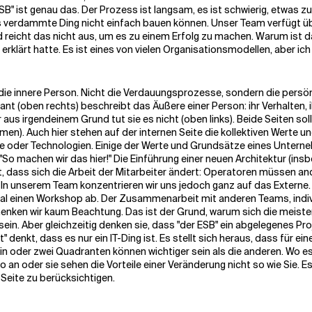
SB" ist genau das. Der Prozess ist langsam, es ist schwierig, etwas zu
s verdammte Ding nicht einfach bauen können. Unser Team verfügt übe
d reicht das nicht aus, um es zu einem Erfolg zu machen. Warum ist 
erklärt hatte. Es ist eines von vielen Organisationsmodellen, aber i
t die innere Person. Nicht die Verdauungsprozesse, sondern die persön
t (oben rechts) beschreibt das Äußere einer Person: ihr Verhalten, i
 aus irgendeinem Grund tut sie es nicht (oben links). Beide Seiten so
men). Auch hier stehen auf der internen Seite die kollektiven Werte un
 oder Technologien. Einige der Werte und Grundsätze eines Unterneh
o machen wir das hier!" Die Einführung einer neuen Architektur (insbe
t, dass sich die Arbeit der Mitarbeiter ändert: Operatoren müssen a
 In unserem Team konzentrieren wir uns jedoch ganz auf das Externe
al einen Workshop ab. Der Zusammenarbeit mit anderen Teams, indivi
nken wir kaum Beachtung. Das ist der Grund, warum sich die meisten m
ein. Aber gleichzeitig denken sie, dass "der ESB" ein abgelegenes Proje
denkt, dass es nur ein IT-Ding ist. Es stellt sich heraus, dass für ei
n oder zwei Quadranten können wichtiger sein als die anderen. Wo e
ko an oder sie sehen die Vorteile einer Veränderung nicht so wie Sie. Es
e Seite zu berücksichtigen.