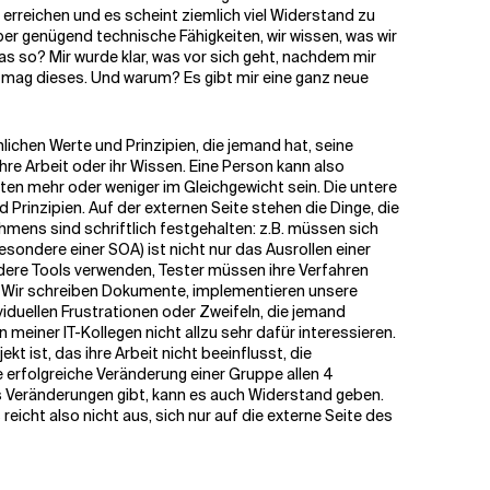
 erreichen und es scheint ziemlich viel Widerstand zu
r genügend technische Fähigkeiten, wir wissen, was wir
das so?
Mir wurde klar, was vor sich geht, nachdem mir
ch mag dieses. Und warum? Es gibt mir eine ganz neue
lichen Werte und Prinzipien, die jemand hat, seine
hre Arbeit oder ihr Wissen. Eine Person kann also
llten mehr oder weniger im Gleichgewicht sein. Die untere
d Prinzipien. Auf der externen Seite stehen die Dinge, die
mens sind schriftlich festgehalten: z.B. müssen sich
sondere einer SOA) ist nicht nur das Ausrollen einer
ndere Tools verwenden, Tester müssen ihre Verfahren
. Wir schreiben Dokumente, implementieren unsere
duellen Frustrationen oder Zweifeln, die jemand
einer IT-Kollegen nicht allzu sehr dafür interessieren.
kt ist, das ihre Arbeit nicht beeinflusst, die
ne erfolgreiche Veränderung einer Gruppe allen 4
s Veränderungen gibt, kann es auch Widerstand geben.
 reicht also nicht aus, sich nur auf die externe Seite des