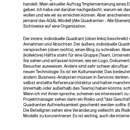
handelt. Mein aktueller Auftrag "Implementierung eines E
geben. Ich habe viel darüber nachgedacht, warum wir da
Verwandte Themen
wollen und wie wir es erreichen können. Aber anscheinen
jemand das AQAL-Modell (Alle Quadranten - Alle Ebenen) 
Sichtweise auf eine Organisation.
Der innere, individuelle Quadrant (oben links) beschreib
Annahmen und Absichten. Der äußere, individuelle Quadran
versprechen (oben rechts), einen Blog zu schreiben. Aber
(kollektive) Hälfte steht für eine Gruppe (Team, Unterneh
Sie sehen und anfassen können, wie ein Logo, Dokumente
Besucher ausweisen. Andere sind sehr schwer abrufbar: "S
neuen Technologie. Es ist ein Kulturwandel. Das bedeute
ändern, Business-Analysten müssen in Services denken.
selbst erstellte Referenzarchitektur und halten manchm
(innerhalb oder außerhalb des Teams) haben könnte, sche
Wenn ich mit ihnen spreche, scheinen sie interessiert zu s
Projektmanager sehen darin ein Risiko und "das Geschäft" 
Quadranten Aufmerksamkeit geschenkt werden sollte. Ei
Die Beteiligten sehen eine Veränderung vielleicht als Risi
Modells zu konzentrieren. Es ist wichtig, auch die intern