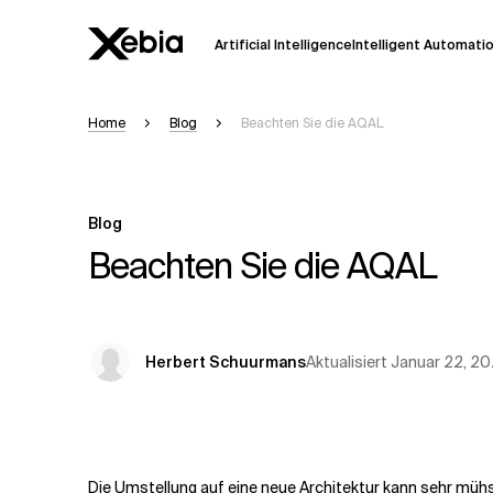
Artificial Intelligence
Intelligent Automati
Home
Blog
Beachten Sie die AQAL
Ai
Übersicht
Diese KI-Suchassistenz befindet sich 
weiterentwickelt. Die Antworten, die a
Blog
Sekunden dauern. Wir streben nach Gen
auftreten.
Beachten Sie die AQAL
Bitte überprüfen Sie wichtige Informat
kontaktieren Sie uns
direkt.
Aktualisiert
Januar 22, 2
Herbert Schuurmans
Antwort
Die Umstellung auf eine neue Architektur kann sehr mühs