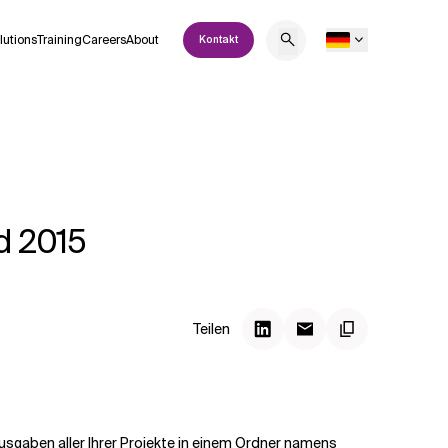
lutions
Training
Careers
About
Kontakt
ld 2015
Teilen
usgaben aller Ihrer Projekte in einem Ordner namens