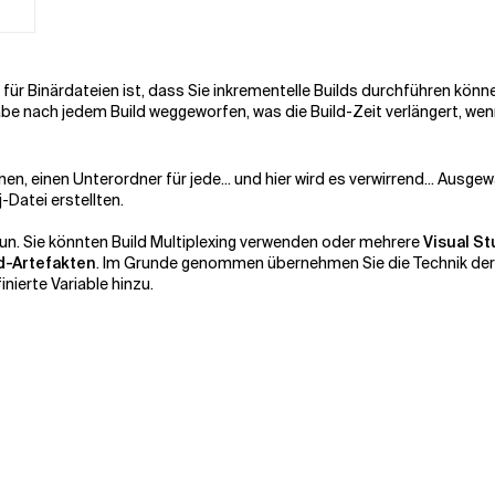
ür Binärdateien ist, dass Sie inkrementelle Builds durchführen können
be nach jedem Build weggeworfen, was die Build-Zeit verlängert, wen
en, einen Unterordner für jede... und hier wird es verwirrend... Ausgew
-Datei erstellten.
u tun. Sie könnten Build Multiplexing verwenden oder mehrere
Visual S
d-Artefakten
. Im Grunde genommen übernehmen Sie die Technik der
nierte Variable hinzu.