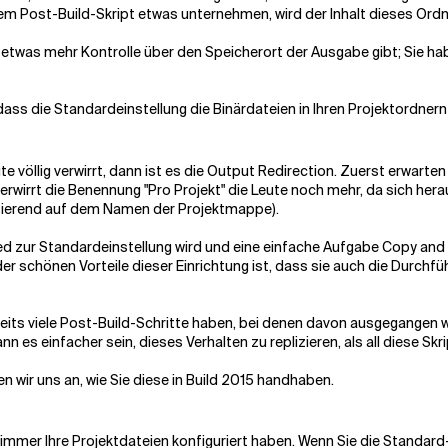
em Post-Build-Skript etwas unternehmen, wird der Inhalt dieses Ordne
n etwas mehr Kontrolle über den Speicherort der Ausgabe gibt; Sie ha
 dass die Standardeinstellung die Binärdateien in Ihren Projektordner
te völlig verwirrt, dann ist es die Output Redirection. Zuerst erwarten
verwirrt die Benennung "Pro Projekt" die Leute noch mehr, da sich her
asierend auf dem Namen der Projektmappe).
d zur Standardeinstellung wird und eine einfache Aufgabe Copy and P
r schönen Vorteile dieser Einrichtung ist, dass sie auch die Durchführ
ts viele Post-Build-Schritte haben, bei denen davon ausgegangen wi
es einfacher sein, dieses Verhalten zu replizieren, als all diese Skr
n wir uns an, wie Sie diese in Build 2015 handhaben.
as immer Ihre Projektdateien konfiguriert haben. Wenn Sie die Standa