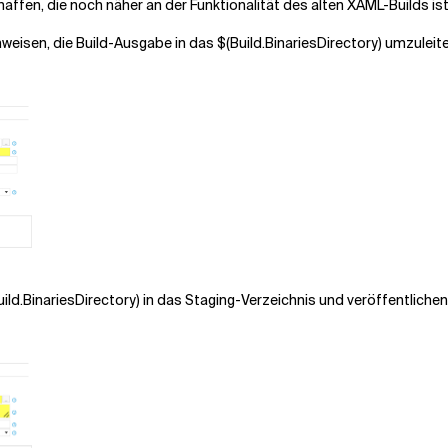
chaffen, die noch näher an der Funktionalität des alten XAML-Builds ist
nweisen, die Build-Ausgabe in das
$(Build.BinariesDirectory)
umzuleit
uild.BinariesDirectory)
in das Staging-Verzeichnis und veröffentlichen