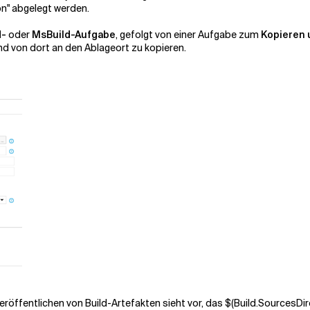
on" abgelegt werden.
d-
oder
MsBuild-Aufgabe
, gefolgt von einer Aufgabe zum
Kopieren 
nd von dort an den Ablageort zu kopieren.
röffentlichen von Build-Artefakten sieht vor, das
$(Build.SourcesDir