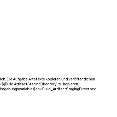
lich. Die Aufgabe Artefakte kopieren und veröffentlichen
s
$(Build.ArtifactStagingDirectory)
zu kopieren.
e Umgebungsvariable
$env:Build_ArtifactStagingDirectory
: