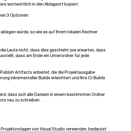
rs wortwörtlich in den Ablageort kopiert.
ben 3 Optionen:
n ablegen würde, so wie es auf Ihrem lokalen Rechner
 die Leute nicht, dass dies geschieht (sie erwarten, dass
ausstellt, dass am Ende ein Unterordner für jede
ublish Artifacts anbietet, die die Projektausgabe
ung inkrementeller Builds erleichtert und Ihre CI-Builds
rd, dass sich alle Dateien in einem bestimmten Ordner
ipts neu zu schreiben.
rd-Projektvorlagen von Visual Studio verwenden, bedeutet