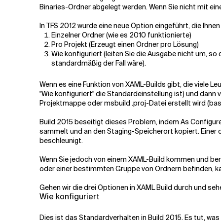
Binaries-Ordner abgelegt werden. Wenn Sie nicht mit ein
Verwandte Themen
In TFS 2012 wurde eine neue Option eingeführt, die Ihne
Einzelner Ordner (wie es 2010 funktionierte)
Pro Projekt (Erzeugt einen Ordner pro Lösung)
Wie konfiguriert (leiten Sie die Ausgabe nicht um, so
standardmäßig der Fall wäre).
Wenn es eine Funktion von XAML-Builds gibt, die viele Leu
"Wie konfiguriert" die Standardeinstellung ist) und dann 
Projektmappe oder msbuild .proj-Datei erstellt wird (b
Build 2015 beseitigt dieses Problem, indem As Configure
sammelt und an den Staging-Speicherort kopiert. Einer de
beschleunigt.
Wenn Sie jedoch von einem XAML-Build kommen und berei
oder einer bestimmten Gruppe von Ordnern befinden, kann 
Gehen wir die drei Optionen in XAML Build durch und sehe
Wie konfiguriert
Dies ist das Standardverhalten in Build 2015. Es tut, w