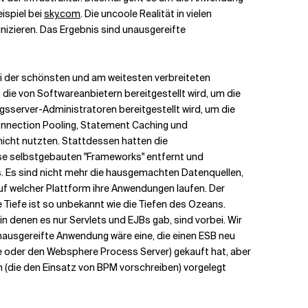
ispiel bei
sky.com
. Die uncoole Realität in vielen
nizieren. Das Ergebnis sind unausgereifte
i der schönsten und am weitesten verbreiteten
, die von Softwareanbietern bereitgestellt wird, um die
sserver-Administratoren bereitgestellt wird, um die
onnection Pooling, Statement Caching und
icht nutzten. Stattdessen hatten die
ese selbstgebauten "Frameworks" entfernt und
es. Es sind nicht mehr die hausgemachten Datenquellen,
uf welcher Plattform ihre Anwendungen laufen. Der
 Tiefe ist so unbekannt wie die Tiefen des Ozeans.
n denen es nur Servlets und EJBs gab, sind vorbei. Wir
nausgereifte Anwendung wäre eine, die einen ESB neu
te oder den Websphere Process Server) gekauft hat, aber
n (die den Einsatz von BPM vorschreiben) vorgelegt