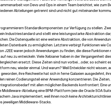
Zusammenarbeit von Devs und Ops in einem Team berichtet, wie zum Be
hiedenen Abteilungen getrennt sind und nicht gut miteinander kommu
programmierern Standardkomponenten zur Verfügung zu stellen. Zwe
ein Industriestandard und stellt eine leistungsstarke Abstraktion dar
n. Die Datenquelle ist eine weitere Abstraktion, die von Anwendung
ten Datenbank zu ermöglichen. Letztere verbirgt Funktionen wie C
on J2EE waren jedoch Anwendungen zu finden, die diese Funktionen n
f neu zu entwickeln. Viele Xebianer haben in der Vergangenheit di
rgleichen ersetzt. Diese Zeiten sind nun vorbei....oder, so scheint 
form neu, wieder einmal. Und warum? Weil Entwickler nicht wissen, a
eworden, ihre Reichweite hat sich in ferne Galaxien ausgedehnt, ihre
en reinen Codierungsteil einer Anwendung konzentrieren. Die Zeiten, i
egrationsbedarf mit allen möglichen Backends konfrontiert. Eine u
ie Middleware-Abteilung eine BPM-Plattform (wie die Oracle SOA Sui
achem Java implementiert, weil ihnen noch keine Architekturrichtlinie
des jeweiligen Middleware-Stacks.