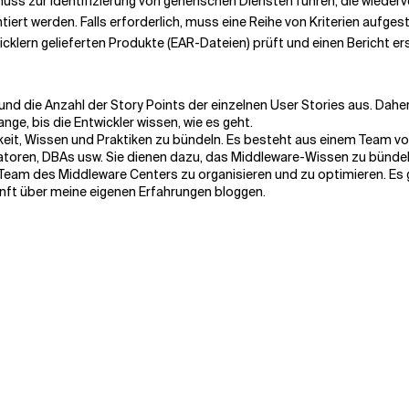
muss zur Identifizierung von generischen Diensten führen, die wiede
rt werden. Falls erforderlich, muss eine Reihe von Kriterien aufgeste
twicklern gelieferten Produkte (EAR-Dateien) prüft und einen Bericht er
 und die Anzahl der Story Points der einzelnen User Stories aus. Dahe
e, bis die Entwickler wissen, wie es geht.
it, Wissen und Praktiken zu bündeln. Es besteht aus einem Team vo
ratoren, DBAs usw. Sie dienen dazu, das Middleware-Wissen zu bündel
 Team des Middleware Centers zu organisieren und zu optimieren. Es g
unft über meine eigenen Erfahrungen bloggen.