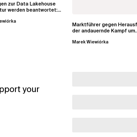
agen zur Data Lakehouse
tur werden beantwortet:...
ewiórka
Marktführer gegen Herausf
der andauernde Kampf um
Datenkataloge in Data...
Marek Wiewiórka
pport your