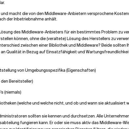
ar.
ig und macht die von den Middleware-Anbietern versprochene Koste
ch der Inbetriebnahme anhält.
 die Lösung des Middleware-Anbieters für ein bestimmtes Problem zu v
tellen können, ohne die (veraltete) Lösung des Herstellers zu verwen
terschied zwischen einer Bibliothek und Middleware? Beide sollten I
Qualität in Bezug auf Einsatzfähigkeit und Wartungsfreundlichkei
itstellung von Umgebungsspezifika (Eigenschaften)
 den Bereitsteller)
's (niemals)
otheken (welche und welche nicht, und ob und wann sie aktualisiert we
ministratoren sollten sie kennen und durchsetzen. Alle Unternehmen,
gsabteilung fungieren kann. Er oder sie muss aktiv das Middleware-W