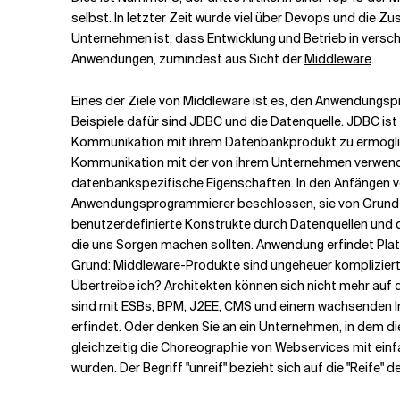
selbst. In letzter Zeit wurde viel über Devops und die 
Unternehmen ist, dass Entwicklung und Betrieb in versc
Verwandte Themen
Anwendungen, zumindest aus Sicht der
Middleware
.
Eines der Ziele von Middleware ist es, den Anwendungs
Beispiele dafür sind JDBC und die Datenquelle. JDBC ist 
Kommunikation mit ihrem Datenbankprodukt zu ermögliche
Kommunikation mit der von ihrem Unternehmen verwende
datenbankspezifische Eigenschaften. In den Anfängen v
Anwendungsprogrammierer beschlossen, sie von Grund au
benutzerdefinierte Konstrukte durch Datenquellen und de
die uns Sorgen machen sollten. Anwendung erfindet Platt
Grund: Middleware-Produkte sind ungeheuer kompliziert g
Übertreibe ich? Architekten können sich nicht mehr auf d
sind mit ESBs, BPM, J2EE, CMS und einem wachsenden Int
erfindet. Oder denken Sie an ein Unternehmen, in dem d
gleichzeitig die Choreographie von Webservices mit einf
wurden. Der Begriff "unreif" bezieht sich auf die "Reife" 