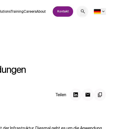
lutions
Training
Careers
About
Kontakt
ndungen
Teilen
t der Infrastruktur. Diesmal geht es um die Anwendung