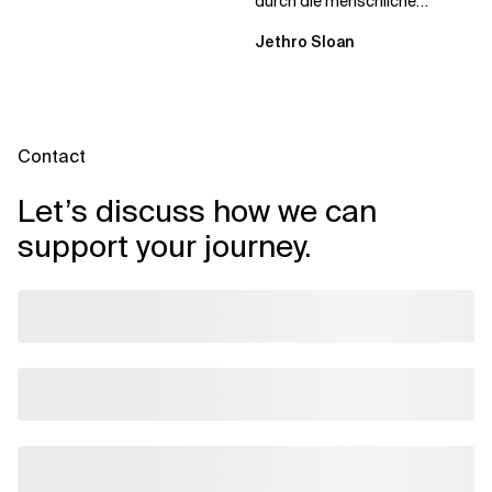
durch die menschliche
Dynamik, auf die Sie niemand
Jethro Sloan
vorbereitet hat „Wir...
Contact
Let’s discuss how we can
support your journey.