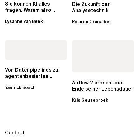
Sie können KI alles
Die Zukunft der
fragen. Warum also
Analysetechnik
lohnen sich Schulungen
Lysanne van Beek
Ricardo Granados
noch?
Von Datenpipelines zu
agentenbasierten
Workflows: Ein Wandel im
Airflow 2 erreicht das
Yannick Bosch
Analytics...
Ende seiner Lebensdauer
Kris Geusebroek
Contact