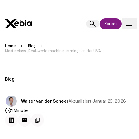
Kontakt
Ai
Übersicht
Home
Blog
Masterclass „Real-world machine learning“ an der UVA
Diese KI-Suchassistenz befindet sich derzeit in einem Pilotprogramm
und wird noch weiterentwickelt. Die Antworten, die auf Deutsch
generiert werden, können einige Sekunden dauern. Wir streben nach
Genauigkeit, aber gelegentlich können Fehler auftreten.
Blog
Bitte überprüfen Sie wichtige Informationen, bevor Sie
Entscheidungen treffen oder
kontaktieren Sie uns
direkt.
Aktualisiert
Januar 23, 2026
Walter van der Scheer
Antwort
1
Minute