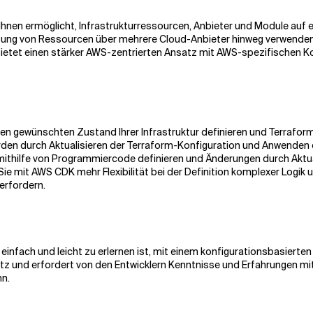
 Ihnen ermöglicht, Infrastrukturressourcen, Anbieter und Module auf
ltung von Ressourcen über mehrere Cloud-Anbieter hinweg verwenden 
ietet einen stärker AWS-zentrierten Ansatz mit AWS-spezifischen Ko
den gewünschten Zustand Ihrer Infrastruktur definieren und Terrafor
werden durch Aktualisieren der Terraform-Konfiguration und Anwende
r mithilfe von Programmiercode definieren und Änderungen durch Aktu
mit AWS CDK mehr Flexibilität bei der Definition komplexer Logik 
erfordern.
 einfach und leicht zu erlernen ist, mit einem konfigurationsbasierte
atz und erfordert von den Entwicklern Kenntnisse und Erfahrungen m
nn.