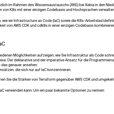
kürzlich im Rahmen des Wissensaustauschs (XKE) bei Xebia in den Nied
en von K8s mit einer einzigen Codebasis und Hochsprachen verwalte
wie wir Infrastructure as Code (IaC) sowie die K8s-Arbeitslastdefin
higkeit von AWS CDK und cdk8s in einer einzigen Codebasis kombinier
IaC
hiedenen Möglichkeiten aufzeigen, wie Sie Infrastruktur als Code sch
ise. Der deklarative und der imperative Ansatz für die Programmieru
s das genauer ansehen:
sätzen, die sich nur auf IaC konzentrieren.
 sehen Sie die Stärken von Terraform gegenüber AWS CDK und umgekehr
 IaC verwenden kann. Um ein paar bekannte Optionen zu nennen: