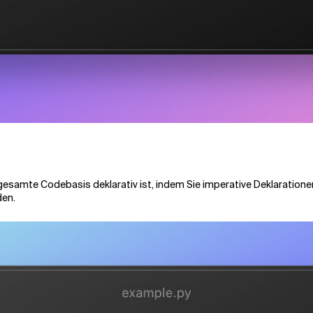
samte Codebasis deklarativ ist, indem Sie imperative Deklarationen
den.