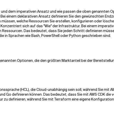
en und dem imperativen Ansatz und wie passen die oben genannten 
. Bei einem deklarativen Ansatz definieren Sie den gewünschten Endzu
n müssen, welche Ressourcen Sie erstellen, konfigurieren oder lösc
Konzentriert sich auf das "Wie" der Infrastruktur. Bei einem imperati
n Ressourcen. Das bedeutet, dass Sie jeden Schritt definieren müssen
 die in Sprachen wie Bash, PowerShell oder Python geschrieben sind.
enannten Optionen, die den größten Marktanteil bei der Bereitstellun
onssprache (HCL), die Cloud-unabhängig sein soll, während Sie mit A
nd Go definieren können. Das bedeutet, dass Sie mit AWS CDK die vo
r zu definieren, während Sie mit Terraform eine eigene Konfigurati