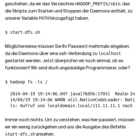
geschehen, da wir das Verzeichnis
, das
HADOOP_PREFIX/sbin
die Skripte zum Starten und Stoppen der Daemons enthält, zu
unserer Variable
hinzugefügt haben.
PATH
Möglicherweise müssen Sie Ihr Passwort mehrmals eingeben,
da die Daemons über eine ssh-Verbindung zu
localhost
gestartet werden. Jetzt überprüfen wir noch einmal, ob es
funktioniert! Wir sind doch ungeduldige Programmierer, oder?
$ hadoop fs -ls /

  2014-04-19 19:14:06.047 java
[
76056:1703
]
  Realm-Info
  14/04/19 19:14:06 WARN util.NativeCodeLoader: Native
  ls: Aufruf von localdomain.local/111.11.11.1 nach lo
Immer noch nichts. Um zu verstehen, was hier passiert, müssen
wir ein wenig zurückgehen und uns die Ausgabe des Befehls
ansehen:
start-dfs.sh