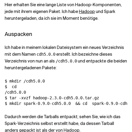
Hier erhalten Sie eine lange Liste von Hadoop-Komponenten,
jede mit ihrem eigenen Paket. Ich habe
Hadoop
und Spark
Verwandte Themen
heruntergeladen, da ich sie im Moment benötige.
Auspacken
Ich habe in meinem lokalen Dateisystem ein neues Verzeichnis
mit dem Namen
erstellt. Ich bezeichne dieses
cdh5.0.0
Verzeichnis von nun an als
und entpackte die beiden
/cdh5.0.0
heruntergeladenen Pakete:
$ mkdir /cdh5.0.0

$  
cd
/cdh5.0.0

$ tar -xvzf hadoop-2.3.0-cdh5.0.0.tar.gz

$ mkdir spark-0.9.0-cdh5.0.0  
&&
cd
  spark-0.9.0-cdh5.
Dadurch werden die Tarballs entpackt; sehen Sie, wie ich das
Spark-Verzeichnis selbst erstellt habe, da dessen Tarball
anders gepackt ist als der von Hadoop.