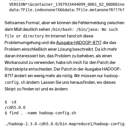
  VERSION*
(
&
container_1397933444099_0001_02_000001none
Seltsames Format, aber wir können die Fehlermeldung zwischen
dem Müll deutlich sehen
/bin/bash: /bin/java: No such
. Im Internet fand ich diese
file or directory
Problemumgehung und die
Ausgabe HADOOP-8717
, die das
Problem einschließlich einer Lösung beschreibt. Da ich mehr
daran interessiert bin, das Problem zu beheben, als einen
Workaround zu verwenden, habe ich mich für den Patch der
Startskripte entschieden. Der Patch in der Ausgabe HADOOP-
8717 ändert ein wenig mehr als nötig. Wir müssen nur
hadoop-
ändern. Lassen Sie uns herausfinden, wo dieses
config.sh
Skript zu finden ist und es ändern.
$  
cd
/cdh5.0.0

$ find . -name hadoop-config.sh 

./hadoop-2.3.0-cdh5.0.0/bin-mapreduce1/hadoop-config.s