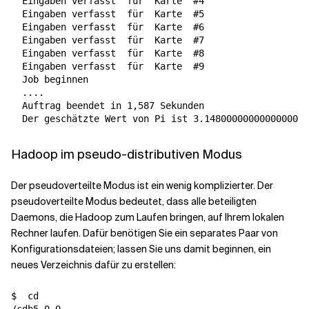
  Eingaben verfasst  
für
  Karte  
#4
  Eingaben verfasst  
für
  Karte  
#5
  Eingaben verfasst  
für
  Karte  
#6
  Eingaben verfasst  
für
  Karte  
#7
  Eingaben verfasst  
für
  Karte  
#8
  Eingaben verfasst  
für
  Karte  
#9
  Job beginnen

  ....

  Auftrag beendet in 1,587 Sekunden

Hadoop im pseudo-distributiven Modus
Der pseudoverteilte Modus ist ein wenig komplizierter. Der
pseudoverteilte Modus bedeutet, dass alle beteiligten
Daemons, die Hadoop zum Laufen bringen, auf Ihrem lokalen
Rechner laufen. Dafür benötigen Sie ein separates Paar von
Konfigurationsdateien; lassen Sie uns damit beginnen, ein
neues Verzeichnis dafür zu erstellen:
$  
cd