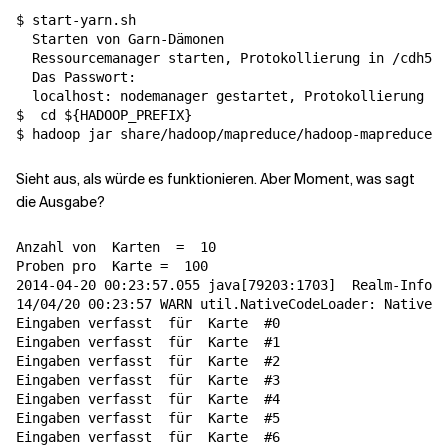
$ start-yarn.sh

  Starten von Garn-Dämonen

  Ressourcemanager starten, Protokollierung in /cdh5.0
  Das Passwort:

  localhost: nodemanager gestartet, Protokollierung in
$  
cd
${
HADOOP_PREFIX
}
$ hadoop jar share/hadoop/mapreduce/hadoop-mapreduce-e
Sieht aus, als würde es funktionieren. Aber Moment, was sagt
die Ausgabe?
Anzahl von  
Karten
=
  10

Proben pro  
Karte
=
  100

2014-04-20 00:23:57.055 java
[
79203:1703
]
  Realm-Inform
14/04/20 00:23:57 WARN util.NativeCodeLoader: Native-
Eingaben verfasst  
für
  Karte  
#0
Eingaben verfasst  
für
  Karte  
#1
Eingaben verfasst  
für
  Karte  
#2
Eingaben verfasst  
für
  Karte  
#3
Eingaben verfasst  
für
  Karte  
#4
Eingaben verfasst  
für
  Karte  
#5
Eingaben verfasst  
für
  Karte  
#6