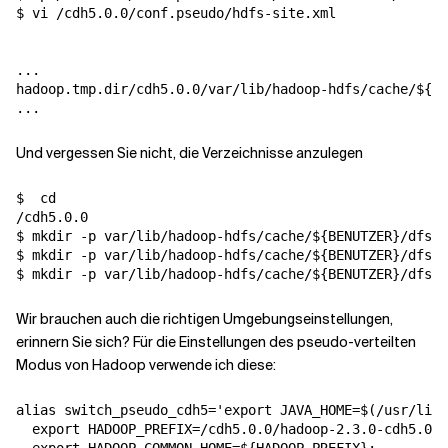
$ vi /cdh5.0.0/conf.pseudo/hdfs-site.xml

hadoop.tmp.dir
/cdh5.0.
0/var/lib/hadoop-hdfs/cache/${be
Und vergessen Sie nicht, die Verzeichnisse anzulegen
$  
cd
/cdh5.0.0

$ mkdir -p var/lib/hadoop-hdfs/cache/
${
BENUTZER
}
/dfs/d
$ mkdir -p var/lib/hadoop-hdfs/cache/
${
BENUTZER
}
/dfs/n
$ mkdir -p var/lib/hadoop-hdfs/cache/
${
BENUTZER
}
Wir brauchen auch die richtigen Umgebungseinstellungen,
erinnern Sie sich? Für die Einstellungen des pseudo-verteilten
Modus von Hadoop verwende ich diese:
alias
switch_pseudo_cdh5
=
'export JAVA_HOME=$(/usr/libe
  export HADOOP_PREFIX=/cdh5.0.0/hadoop-2.3.0-cdh5.0.0