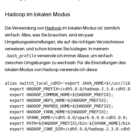
Hadoop im lokalen Modus
Die Verwendung von
Hadoop
im lokalen Modus ist ziemlich
einfach. Alles, was Sie brauchen, sind ein paar
Umgebungseinstellungen, die auf die richtigen Verzeichnisse
verweisen, und schon können Sie loslegen. In meinem
verwende ich immer Aliase, um einfach
.bash_profile
zwischen Umgebungen zu wechseln. Für die Einstellungen des
lokalen Modus von Hadoop verwende ich diese:
alias
switch_local_cdh5
=
'export JAVA_HOME=$(/usr/libex
  export HADOOP_PREFIX=/cdh5.0.0/hadoop-2.3.0-cdh5.0.0
  export HADOOP_COMMON_HOME=${HADOOP_PREFIX};
  export HADOOP_HDFS_HOME=${HADOOP_PREFIX};
  export HADOOP_MAPRED_HOME=${HADOOP_PREFIX};
  export HADOOP_YARN_HOME=${HADOOP_PREFIX};
  export SPARK_HOME=/cdh5.0.0/spark-0.9.0-cdh5.0.0;
  export PATH=${HADOOP_PREFIX}/bin:${SPARK_HOME}/bin:$
  export HADOOP_CONF_DIR=/cdh5.0.0/hadoop-2.3.0-cdh5.0