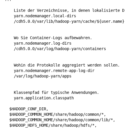
Liste der Verzeichnisse, in denen lokalisierte Dat
yarn.nodemanager.local-dirs
/cdh5.0.0/var/lib/hadoop-yarn/cache/${user.name}/n
Wo Sie Container-Logs aufbewahren.
yarn.nodemanager.log-dirs
/cdh5.0.0/var/log/hadoop-yarn/containers
Wohin die Protokolle aggregiert werden sollen.
yarn.nodemanager.remote-app-log-dir
/var/log/hadoop-yarn/apps
Klassenpfad für typische Anwendungen.
yarn.application.classpath
  $HADOOP_CONF_DIR,

  $HADOOP_COMMON_HOME/share/hadoop/common/*,

  $HADOOP_COMMON_HOME/share/hadoop/common/lib/*,

  $HADOOP_HDFS_HOME/share/hadoop/hdfs/*,
