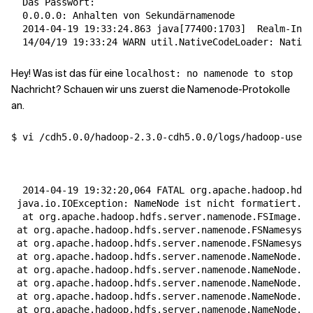
  Das Passwort:

  0.0.0.0: Anhalten von Sekundärnamenode

  2014-04-19 19:33:24.863 java
[
77400:1703
]
  Realm-Info
  14/04/19 19:33:24 WARN util.NativeCodeLoader: Native
Hey! Was ist das für eine
localhost: no namenode to stop
Nachricht? Schauen wir uns zuerst die Namenode-Protokolle
an.
$ vi /cdh5.0.0/hadoop-2.3.0-cdh5.0.0/logs/hadoop-user-
  2014-04-19 19:32:20,064 FATAL org.apache.hadoop.hdfs
 java.io.IOException: NameNode ist nicht formatiert.

  at org.apache.hadoop.hdfs.server.namenode.FSImage.re
 at org.apache.hadoop.hdfs.server.namenode.FSNamesyste
 at org.apache.hadoop.hdfs.server.namenode.FSNamesyste
 at org.apache.hadoop.hdfs.server.namenode.NameNode.lo
 at org.apache.hadoop.hdfs.server.namenode.NameNode.in
 at org.apache.hadoop.hdfs.server.namenode.NameNode.
(
N
 at org.apache.hadoop.hdfs.server.namenode.NameNode.
(
N
 at org.apache.hadoop.hdfs.server.namenode.NameNode.cr