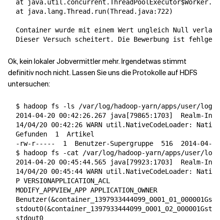
  at java.util.concurrent.ThreadPoolExecutor$Worker.ru
  at java.lang.Thread.run
(
Thread.java:722
)
  Container wurde mit einem Wert ungleich Null verlass
Ok, kein lokaler Jobvermittler mehr. Irgendetwas stimmt
definitiv noch nicht. Lassen Sie uns die Protokolle auf HDFS
untersuchen:
  $ hadoop fs -ls /var/log/hadoop-yarn/apps/user/logs/
  2014-04-20 00:42:26.267 java
[
79865:1703
]
  Realm-Info
  14/04/20 00:42:26 WARN util.NativeCodeLoader: Native
  Gefunden  
1
  Artikel

  -rw-r-----  
1
  Benutzer-Supergruppe  
516
  2014-04-20
  $ hadoop fs -cat /var/log/hadoop-yarn/apps/user/logs
  2014-04-20 00:45:44.565 java
[
79923:1703
]
  Realm-Info
  14/04/20 00:45:44 WARN util.NativeCodeLoader: Native
  P VERSIONAPPLICATION_ACL

  MODIFY_APPVIEW_APP APPLICATION_OWNER

  Benutzer
(
&
container_1397933444099_0001_01_000001Gstd
  stdout0
(
&
container_1397933444099_0001_02_000001Gstde
  stdout0
