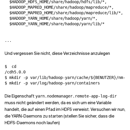
  $HADOOP_HDFS_HOME/share/hadoop/hdfs/lib/*,

  $HADOOP_MAPRED_HOME/share/hadoop/mapreduce/*,

  $HADOOP_MAPRED_HOME/share/hadoop/mapreduce/lib/*,

  $HADOOP_YARN_HOME/share/hadoop/yarn/*,

  $HADOOP_YARN_HOME/share/hadoop/yarn/lib/*

Und vergessen Sie nicht, diese Verzeichnisse anzulegen
$  
cd
/cdh5.0.0

$ mkdir -p var/lib/hadoop-yarn/cache/
${
BENUTZER
}
/nm-lo
Die Eigenschaft
yarn.nodemanager.remote-app-log-dir
muss nicht geändert werden, da es sich um eine Variable
handelt, die auf einen Pfad im HDFS verweist. Versuchen wir nun,
die YARN-Daemons zu starten (stellen Sie sicher, dass die
HDFS-Daemons noch laufen)