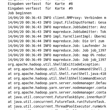
  Eingaben verfasst  
für
  Karte  
#8
  Eingaben verfasst  
für
  Karte  
#9
  Job beginnen

  14/04/20 00:36:43 INFO client.RMProxy: Verbinden mit
  14/04/20 00:36:43 INFO input.FileInputFormat: Gesamt
  14/04/20 00:36:43 INFO mapreduce.JobSubmitter: Anzah
  14/04/20 00:36:43 INFO mapreduce.JobSubmitter: Token
  14/04/20 00:36:44 INFO impl.YarnClientImpl: Übermitt
  14/04/20 00:36:44 INFO mapreduce.Job: Die Url zum Ve
  14/04/20 00:36:44 INFO mapreduce.Job: Laufender Job:
  14/04/20 00:36:49 INFO mapreduce.Job: Job job_139793
  14/04/20 00:36:49 INFO mapreduce.Job: map 0% reduce 
  14/04/20 00:36:49 INFO mapreduce.Job: Job job_139793
  org.apache.hadoop.util.Shell
$E
xitCodeException:

  at org.apache.hadoop.util.Shell.runCommand
(
Shell.jav
  at org.apache.hadoop.util.Shell.run
(
Shell.java:418
)
  at org.apache.hadoop.util.Shell$ShellCommandExecutor
  at org.apache.hadoop.yarn.server.nodemanager.Default
  at org.apache.hadoop.yarn.server.nodemanager.contain
  at org.apache.hadoop.yarn.server.nodemanager.contain
  at java.util.concurrent.FutureTask$Sync.innerRun
(
Fut
  at java.util.concurrent.FutureTask.run
(
FutureTask.ja
  at java.util.concurrent.ThreadPoolExecutor.runWorker