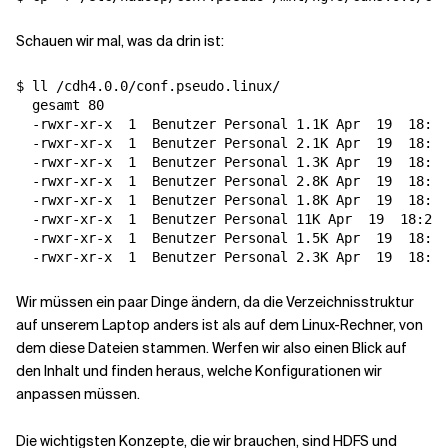
Schauen wir mal, was da drin ist:
$ ll /cdh4.0.0/conf.pseudo.linux/

  gesamt 80

  -rwxr-xr-x  
1
  Benutzer Personal 1.1K Apr  
19
  18:29
  -rwxr-xr-x  
1
  Benutzer Personal 2.1K Apr  
19
  18:29
  -rwxr-xr-x  
1
  Benutzer Personal 1.3K Apr  
19
  18:29
  -rwxr-xr-x  
1
  Benutzer Personal 2.8K Apr  
19
  18:29
  -rwxr-xr-x  
1
  Benutzer Personal 1.8K Apr  
19
  18:29
  -rwxr-xr-x  
1
  Benutzer Personal 11K Apr  
19
  18:29 
  -rwxr-xr-x  
1
  Benutzer Personal 1.5K Apr  
19
  18:29
  -rwxr-xr-x  
1
  Benutzer Personal 2.3K Apr  
19
Wir müssen ein paar Dinge ändern, da die Verzeichnisstruktur
auf unserem Laptop anders ist als auf dem Linux-Rechner, von
dem diese Dateien stammen. Werfen wir also einen Blick auf
den Inhalt und finden heraus, welche Konfigurationen wir
anpassen müssen.
Die wichtigsten Konzepte, die wir brauchen, sind HDFS und