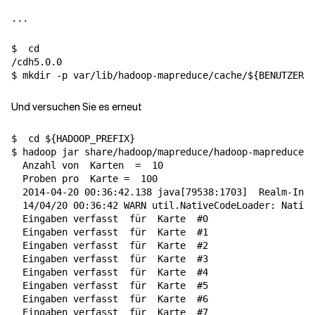
$  
cd
/cdh5.0.0

$ mkdir -p var/lib/hadoop-mapreduce/cache/
${
BENUTZER
}
Und versuchen Sie es erneut
$  
cd
${
HADOOP_PREFIX
}
$ hadoop jar share/hadoop/mapreduce/hadoop-mapreduce-e
  Anzahl von  
Karten
=
  10

  Proben pro  
Karte
=
  100

  2014-04-20 00:36:42.138 java
[
79538:1703
]
  Realm-Info
  14/04/20 00:36:42 WARN util.NativeCodeLoader: Native
  Eingaben verfasst  
für
  Karte  
#0
  Eingaben verfasst  
für
  Karte  
#1
  Eingaben verfasst  
für
  Karte  
#2
  Eingaben verfasst  
für
  Karte  
#3
  Eingaben verfasst  
für
  Karte  
#4
  Eingaben verfasst  
für
  Karte  
#5
  Eingaben verfasst  
für
  Karte  
#6
  Eingaben verfasst  
für
  Karte  
#7