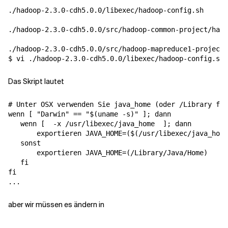
./hadoop-2.3.0-cdh5.0.0/libexec/hadoop-config.sh

./hadoop-2.3.0-cdh5.0.0/src/hadoop-common-project/hado
./hadoop-2.3.0-cdh5.0.0/src/hadoop-mapreduce1-project/
Das Skript lautet
# Unter OSX verwenden Sie java_home (oder /Library für
wenn
[
"Darwin"
==
"
$(
uname -s
)
"
]
;
dann
wenn
[
  -x /usr/libexec/java_home  
]
;
dann
exportieren
JAVA_HOME
=(
$(
/usr/libexec/java_home
sonst
exportieren
JAVA_HOME
=(
/Library/Java/Home
)
fi
fi
aber wir müssen es ändern in