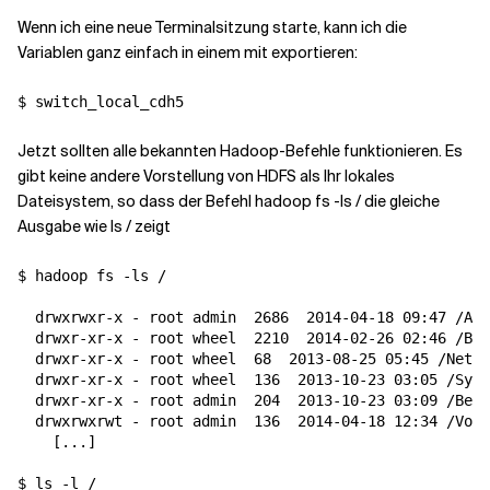
Wenn ich eine neue Terminalsitzung starte, kann ich die
Variablen ganz einfach in einem mit exportieren:
Jetzt sollten alle bekannten Hadoop-Befehle funktionieren. Es
gibt keine andere Vorstellung von HDFS als Ihr lokales
Dateisystem, so dass der Befehl hadoop fs -ls / die gleiche
Ausgabe wie ls / zeigt
$ hadoop fs -ls /

  drwxrwxr-x - root admin  
2686
  2014-04-18 09:47 /Anw
  drwxr-xr-x - root wheel  
2210
  2014-02-26 02:46 /Bib
  drwxr-xr-x - root wheel  
68
  2013-08-25 05:45 /Netzw
  drwxr-xr-x - root wheel  
136
  2013-10-23 03:05 /Syst
  drwxr-xr-x - root admin  
204
  2013-10-23 03:09 /Benu
  drwxrwxrwt - root admin  
136
  2014-04-18 12:34 /Volu
[
...
]
$ ls -l /
