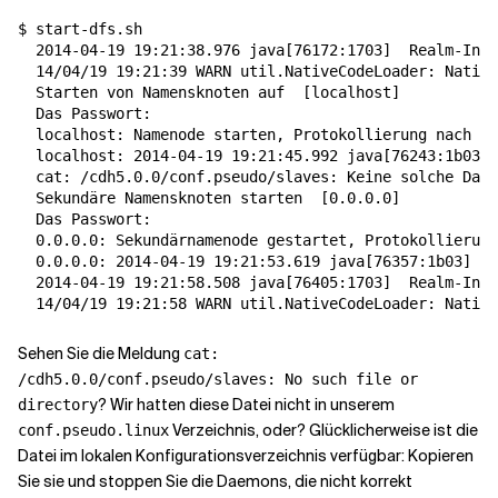
$ start-dfs.sh

  2014-04-19 19:21:38.976 java
[
76172:1703
]
  Realm-Info
  14/04/19 19:21:39 WARN util.NativeCodeLoader: Native
  Starten von Namensknoten auf  
[
localhost
]
  Das Passwort:

  localhost: Namenode starten, Protokollierung nach /c
  localhost: 2014-04-19 19:21:45.992 java
[
76243:1b03
]
 
  cat: /cdh5.0.0/conf.pseudo/slaves: Keine solche Date
  Sekundäre Namensknoten starten  
[
0.0.0.0
]
  Das Passwort:

  0.0.0.0: Sekundärnamenode gestartet, Protokollierung
  0.0.0.0: 2014-04-19 19:21:53.619 java
[
76357:1b03
]
  R
  2014-04-19 19:21:58.508 java
[
76405:1703
]
  Realm-Info
  14/04/19 19:21:58 WARN util.NativeCodeLoader: Native
Sehen Sie die Meldung
cat:
/cdh5.0.0/conf.pseudo/slaves: No such file or
? Wir hatten diese Datei nicht in unserem
directory
Verzeichnis, oder? Glücklicherweise ist die
conf.pseudo.linux
Datei im lokalen Konfigurationsverzeichnis verfügbar: Kopieren
Sie sie und stoppen Sie die Daemons, die nicht korrekt