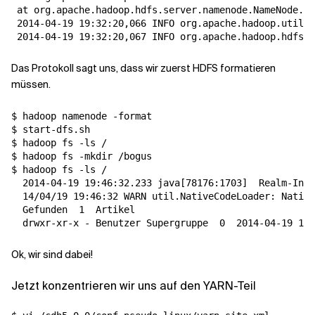
 at org.apache.hadoop.hdfs.server.namenode.NameNode.ma
 2014-04-19 19:32:20,066 INFO org.apache.hadoop.util.E
Das Protokoll sagt uns, dass wir zuerst HDFS formatieren
müssen.
$ hadoop namenode -format

$ start-dfs.sh

$ hadoop fs -ls /

$ hadoop fs -mkdir /bogus

$ hadoop fs -ls /

  2014-04-19 19:46:32.233 java
[
78176:1703
]
  Realm-Info
  14/04/19 19:46:32 WARN util.NativeCodeLoader: Native
  Gefunden  
1
  Artikel

  drwxr-xr-x - Benutzer Supergruppe  
0
Ok, wir sind dabei!
Jetzt konzentrieren wir uns auf den YARN-Teil