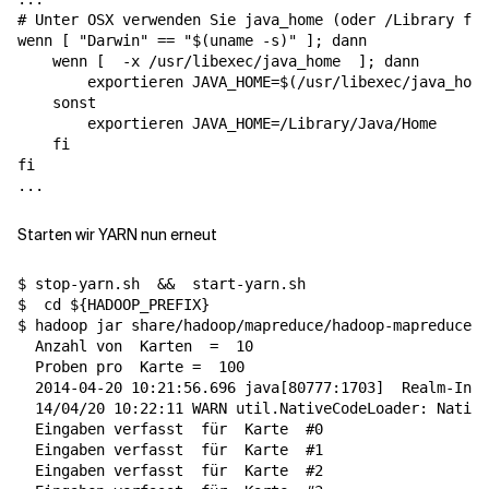
# Unter OSX verwenden Sie java_home (oder /Library für
wenn
[
"Darwin"
==
"
$(
uname -s
)
"
]
;
dann
wenn
[
  -x /usr/libexec/java_home  
]
;
dann
exportieren
JAVA_HOME
=
$(
/usr/libexec/java_home
sonst
exportieren
JAVA_HOME
=
/Library/Java/Home

fi
fi
Starten wir YARN nun erneut
$ stop-yarn.sh  
&&
  start-yarn.sh

$  
cd
${
HADOOP_PREFIX
}
$ hadoop jar share/hadoop/mapreduce/hadoop-mapreduce-e
  Anzahl von  
Karten
=
  10

  Proben pro  
Karte
=
  100

  2014-04-20 10:21:56.696 java
[
80777:1703
]
  Realm-Info
  14/04/20 10:22:11 WARN util.NativeCodeLoader: Native
  Eingaben verfasst  
für
  Karte  
#0
  Eingaben verfasst  
für
  Karte  
#1
  Eingaben verfasst  
für
  Karte  
#2