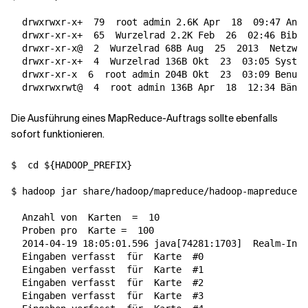
  drwxrwxr-x+  
79
  root admin 2.6K Apr  
18
  09:47 Anwe
  drwxr-xr-x+  
65
  Wurzelrad 2.2K Feb  
26
  02:46 Bibli
  drwxr-xr-x@  
2
  Wurzelrad 68B Aug  
25
2013
  Netzwer
  drwxr-xr-x+  
4
  Wurzelrad 136B Okt  
23
  03:05 System

  drwxr-xr-x  
6
  root admin 204B Okt  
23
  03:09 Benutz
  drwxrwxrwt@  
4
  root admin 136B Apr  
18
Die Ausführung eines MapReduce-Auftrags sollte ebenfalls
sofort funktionieren.
$  
cd
${
HADOOP_PREFIX
}
$ hadoop jar share/hadoop/mapreduce/hadoop-mapreduce-e
  Anzahl von  
Karten
=
  10

  Proben pro  
Karte
=
  100

  2014-04-19 18:05:01.596 java
[
74281:1703
]
  Realm-Info
  Eingaben verfasst  
für
  Karte  
#0
  Eingaben verfasst  
für
  Karte  
#1
  Eingaben verfasst  
für
  Karte  
#2
  Eingaben verfasst  
für
  Karte  
#3