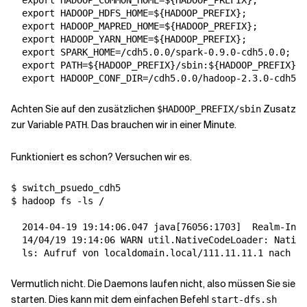
  export HADOOP_COMMON_HOME=${HADOOP_PREFIX};
  export HADOOP_HDFS_HOME=${HADOOP_PREFIX};
  export HADOOP_MAPRED_HOME=${HADOOP_PREFIX};
  export HADOOP_YARN_HOME=${HADOOP_PREFIX};
  export SPARK_HOME=/cdh5.0.0/spark-0.9.0-cdh5.0.0;
  export PATH=${HADOOP_PREFIX}/sbin:${HADOOP_PREFIX}/b
  export HADOOP_CONF_DIR=/cdh5.0.0/hadoop-2.3.0-cdh5.0
Achten Sie auf den zusätzlichen
Zusatz
$HADOOP_PREFIX/sbin
zur Variable
. Das brauchen wir in einer Minute.
PATH
Funktioniert es schon? Versuchen wir es.
$ switch_psuedo_cdh5

$ hadoop fs -ls /

  2014-04-19 19:14:06.047 java
[
76056:1703
]
  Realm-Info
  14/04/19 19:14:06 WARN util.NativeCodeLoader: Native
  ls: Aufruf von localdomain.local/111.11.11.1 nach lo
Vermutlich nicht. Die Daemons laufen nicht, also müssen Sie sie
starten. Dies kann mit dem einfachen Befehl
start-dfs.sh