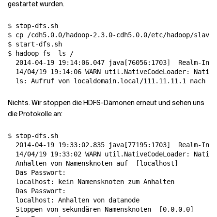
gestartet wurden.
$ stop-dfs.sh

$ cp /cdh5.0.0/hadoop-2.3.0-cdh5.0.0/etc/hadoop/slaves
$ start-dfs.sh

$ hadoop fs -ls /

  2014-04-19 19:14:06.047 java
[
76056:1703
]
  Realm-Info
  14/04/19 19:14:06 WARN util.NativeCodeLoader: Native
  ls: Aufruf von localdomain.local/111.11.11.1 nach lo
Nichts. Wir stoppen die HDFS-Dämonen erneut und sehen uns
die Protokolle an:
$ stop-dfs.sh

  2014-04-19 19:33:02.835 java
[
77195:1703
]
  Realm-Info
  14/04/19 19:33:02 WARN util.NativeCodeLoader: Native
  Anhalten von Namensknoten auf  
[
localhost
]
  Das Passwort:

  localhost: kein Namensknoten zum Anhalten

  Das Passwort:

  localhost: Anhalten von datanode

  Stoppen von sekundären Namensknoten  
[
0.0.0.0
]