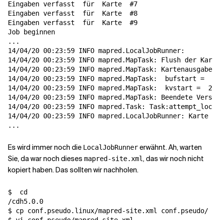
Eingaben verfasst  
für
  Karte  
#7
Eingaben verfasst  
für
  Karte  
#8
Eingaben verfasst  
für
  Karte  
#9
Job beginnen

...

14/04/20 00:23:59 INFO mapred.LocalJobRunner:

14/04/20 00:23:59 INFO mapred.MapTask: Flush der Karte
14/04/20 00:23:59 INFO mapred.MapTask: Kartenausgabe a
14/04/20 00:23:59 INFO mapred.MapTask:  
bufstart
=
  0
;
14/04/20 00:23:59 INFO mapred.MapTask:  
kvstart
=
  262
14/04/20 00:23:59 INFO mapred.MapTask: Beendete Versch
14/04/20 00:23:59 INFO mapred.Task: Task:attempt_local
14/04/20 00:23:59 INFO mapred.LocalJobRunner: Karte

Es wird immer noch die
erwähnt. Ah, warten
LocalJobRunner
Sie, da war noch dieses
, das wir noch nicht
mapred-site.xml
kopiert haben. Das sollten wir nachholen.
$  
cd
/cdh5.0.0

$ cp conf.pseudo.linux/mapred-site.xml conf.pseudo/
