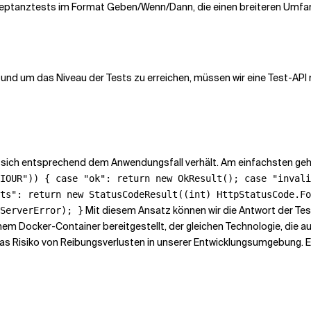
zeptanztests im Format Geben/Wenn/Dann, die einen breiteren Umfang
und um das Niveau der Tests zu erreichen, müssen wir eine Test-API
ie sich entsprechend dem Anwendungsfall verhält. Am einfachsten ge
IOUR")) { case "ok": return new OkResult(); case "invali
ts": return new StatusCodeResult((int) HttpStatusCode.Fo
Mit diesem Ansatz können wir die Antwort der Test
ServerError); }
inem Docker-Container bereitgestellt, der gleichen Technologie, die 
s Risiko von Reibungsverlusten in unserer Entwicklungsumgebung. Es 