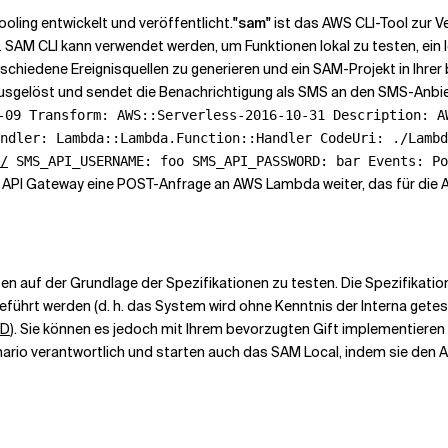
oling entwickelt und veröffentlicht.
"sam"
ist das AWS CLI-Tool zur 
SAM CLI kann verwendet werden, um Funktionen lokal zu testen, ein 
erschiedene Ereignisquellen zu generieren und ein SAM-Projekt in Ihr
sgelöst und sendet die Benachrichtigung als SMS an den SMS-Anbieter
-09 Transform: AWS::Serverless-2016-10-31 Description: A
ndler: Lambda::Lambda.Function::Handler CodeUri: ./Lambd
/
SMS_API_USERNAME: foo SMS_API_PASSWORD: bar Events: Po
as API Gateway eine POST-Anfrage an AWS Lambda weiter, das für die
ten auf der Grundlage der Spezifikationen zu testen. Die Spezifika
ührt werden (d. h. das System wird ohne Kenntnis der Interna getestet)
DD
). Sie können es jedoch mit Ihrem bevorzugten Gift implementieren 
nario verantwortlich und starten auch das SAM Local, indem sie den 