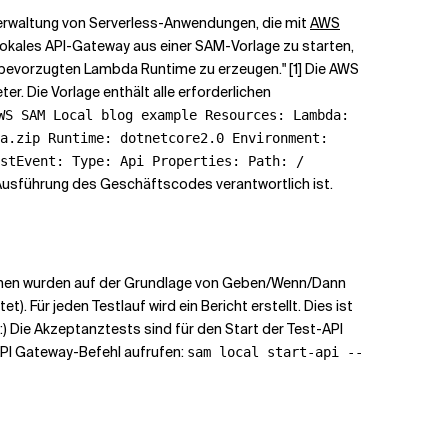
Verwaltung von Serverless-Anwendungen, die mit
AWS
lokales API-Gateway aus einer SAM-Vorlage zu starten,
er bevorzugten Lambda Runtime zu erzeugen." [1] Die AWS
. Die Vorlage enthält alle erforderlichen
WS SAM Local blog example Resources: Lambda:
a.zip Runtime: dotnetcore2.0 Environment:
stEvent: Type: Api Properties: Path: /
 Ausführung des Geschäftscodes verantwortlich ist.
tionen wurden auf der Grundlage von Geben/Wenn/Dann
. Für jeden Testlauf wird ein Bericht erstellt. Dies ist
:) Die Akzeptanztests sind für den Start der Test-API
API Gateway-Befehl aufrufen:
sam local start-api --