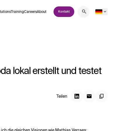
lutions
Training
Careers
About
Kontakt
lokal erstellt und testet
Teilen
 ich die gleichen Visionen wie
Mathias Verraes
: