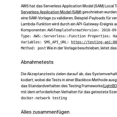
AWS hat das Serverless Application Model (SAM) Local To
Serverless Application Model (SAM)
geschrieben wurden. 
eine SAM-Vorlage zu validieren, Beispiel-Payloads für v
Lambda-Funktion wird durch ein API-Gateway-Ereignis au
Komponenten:
AWSTemplateFormatVersion: 2010-09
Type: AWS::Serverless::Function Properties: Ha
Variables: SMS_API_URL:
https://testing-api:80
Wie in der Vorlage beschrieben, leitet d
Method: post
Abnahmetests
Die Akzeptanztests zielen darauf ab, das Systemverhal
kodiert, wobei die Tests in einer Blackbox-Methode ausgef
das Standardverhalten des Testing Frameworks
(LightB
mit dem erforderlichen Verhalten für das getestete Sze
docker-network testing
Alles zusammenfügen