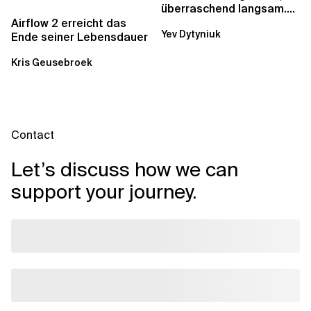
überraschend langsam.
Was AWS vergessen hat,
Airflow 2 erreicht das
Yev Dytyniuk
über die RDS...
Ende seiner Lebensdauer
Kris Geusebroek
Contact
Let’s discuss how we can
support your journey.