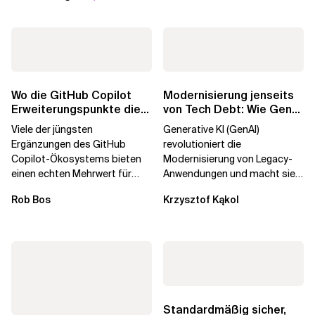
Wo die GitHub Copilot
Modernisierung jenseits
Erweiterungspunkte die
von Tech Debt: Wie GenAI
Governance brechen
die
Viele der jüngsten
Generative KI (GenAI)
Unternehmenstransformatio
Ergänzungen des GitHub
revolutioniert die
Copilot-Ökosystems bieten
Modernisierung von Legacy-
einen echten Mehrwert für
Anwendungen und macht sie
einzelne Entwickler, erweitern
schneller und kostengünstiger.
Rob Bos
Krzysztof Kąkol
aber auch die...
Durch die Automatisierung...
Standardmäßig sicher,