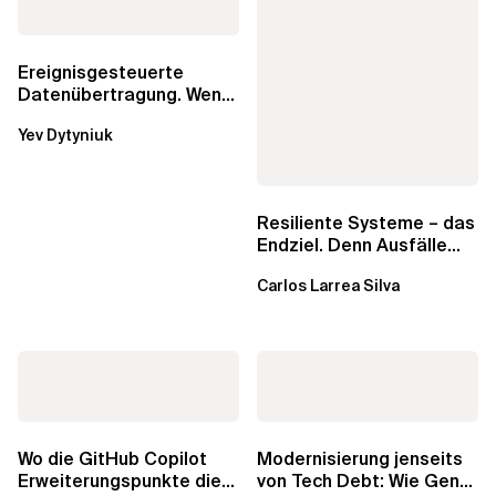
Ereignisgesteuerte
Datenübertragung. Wenn
eine einfache
Yev Dytyniuk
Kombination aus SQS
und...
Resiliente Systeme – das
Endziel. Denn Ausfälle
sind unvermeidlich
Carlos Larrea Silva
Wo die GitHub Copilot
Modernisierung jenseits
Erweiterungspunkte die
von Tech Debt: Wie GenAI