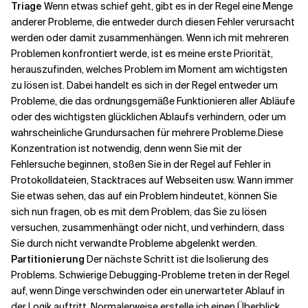
Triage
Wenn etwas schief geht, gibt es in der Regel eine Menge
anderer Probleme, die entweder durch diesen Fehler verursacht
Verwandte Themen
werden oder damit zusammenhängen. Wenn ich mit mehreren
Problemen konfrontiert werde, ist es meine erste Priorität,
herauszufinden, welches Problem im Moment am wichtigsten
zu lösen ist. Dabei handelt es sich in der Regel entweder um
Probleme, die das ordnungsgemäße Funktionieren aller Abläufe
oder des wichtigsten glücklichen Ablaufs verhindern, oder um
wahrscheinliche Grundursachen für mehrere Probleme.
Diese
Konzentration ist notwendig, denn wenn Sie mit der
Fehlersuche beginnen, stoßen Sie in der Regel auf Fehler in
Protokolldateien, Stacktraces auf Webseiten usw. Wann immer
Sie etwas sehen, das auf ein Problem hindeutet, können Sie
sich nun fragen, ob es mit dem Problem, das Sie zu lösen
versuchen, zusammenhängt oder nicht, und verhindern, dass
Sie durch nicht verwandte Probleme abgelenkt werden.
Partitionierung
Der nächste Schritt ist die Isolierung des
Problems. Schwierige Debugging-Probleme treten in der Regel
auf, wenn Dinge verschwinden oder ein unerwarteter Ablauf in
der Logik auftritt. Normalerweise erstelle ich einen Überblick