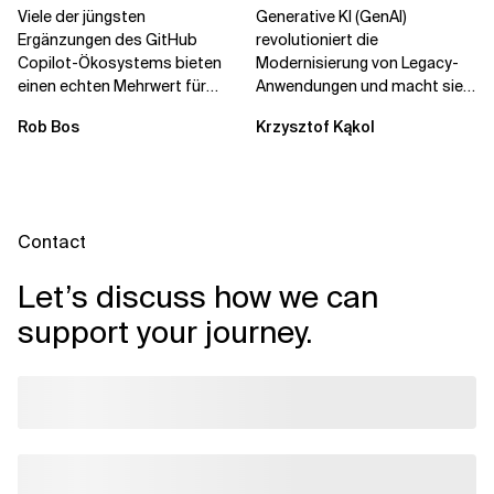
Governance brechen
die
Viele der jüngsten
Generative KI (GenAI)
Unternehmenstransformatio
Ergänzungen des GitHub
revolutioniert die
Copilot-Ökosystems bieten
Modernisierung von Legacy-
einen echten Mehrwert für
Anwendungen und macht sie
einzelne Entwickler, erweitern
schneller und kostengünstiger.
Rob Bos
Krzysztof Kąkol
aber auch die...
Durch die Automatisierung...
Contact
Let’s discuss how we can
support your journey.