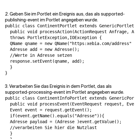
2. Geben Sie im Portlet ein Ereignis aus, das als supported-
publishing-event im Portlet angegeben wurde.
public class ContinentPortlet extends GenericPortlet {

  public void processAction(ActionRequest Anfrage, Act
  throws PortletException,IOException {

  QName qname = new QName("https:xebia.com/address" , 
  Adresse add = new Adresse();

  //Werte in Adresse setzen

  response.setEvent(qname, add);

  }

}
3. Verarbeiten Sie das Ereignis in dem Portlet, das als
supported-processing-event im Portlet angegeben wurde.
public class ContinentInfoPortlet extends GenericPortl
  public void processEvent(EventRequest request, Event
  Event event = request.getEvent();

  if(event.getName().equals("Adresse")){

  Adresse payload = (Adresse )event.getValue();

  //verarbeiten Sie hier die Nutzlast

  }
