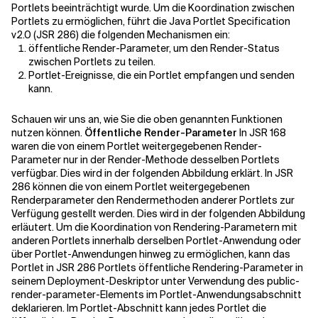
Portlets beeinträchtigt wurde. Um die Koordination zwischen
Portlets zu ermöglichen, führt die Java Portlet Specification
v2.0 (JSR 286) die folgenden Mechanismen ein:
Verwandte Themen
öffentliche Render-Parameter, um den Render-Status
zwischen Portlets zu teilen.
Portlet-Ereignisse, die ein Portlet empfangen und senden
kann.
Schauen wir uns an, wie Sie die oben genannten Funktionen
nutzen können.
Öffentliche Render-Parameter
In JSR 168
waren die von einem Portlet weitergegebenen Render-
Parameter nur in der Render-Methode desselben Portlets
verfügbar. Dies wird in der folgenden Abbildung erklärt. In JSR
286 können die von einem Portlet weitergegebenen
Renderparameter den Rendermethoden anderer Portlets zur
Verfügung gestellt werden. Dies wird in der folgenden Abbildung
erläutert. Um die Koordination von Rendering-Parametern mit
anderen Portlets innerhalb derselben Portlet-Anwendung oder
über Portlet-Anwendungen hinweg zu ermöglichen, kann das
Portlet in JSR 286 Portlets öffentliche Rendering-Parameter in
seinem Deployment-Deskriptor unter Verwendung des public-
render-parameter-Elements im Portlet-Anwendungsabschnitt
deklarieren. Im Portlet-Abschnitt kann jedes Portlet die