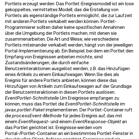
Portlets erzeugt werden. Das Portlet-Ereignismodell ist ein lose
gekoppeltes, vermitteltes Modell, das die Erstellung von
Portlets als eigenständige Portlets ermöglicht, die zur Laufzeit
mit anderen Portlets verkabelt werden können. Portlet-
Programmierer sollten daher keine spezifischen Annahmen
über die Umgebung der Portlets machen, mit denen sie
zusammenarbeiten. Die Art und Weise, wie verschiedene
Portlets miteinander verkabelt werden, hängt von der jeweiligen
Portal-Implementierung ab. Ein Beispiel, bei dem ein Portlet den
Empfang von Ereignissen anbieten möchte, sind
Zustandsänderungen, die durch einfache
Benutzerinteraktionen ausgelöst werden, z.B. das Hinzufügen
eines Artikels zu einem Einkaufswagen. Wenn Sie dies als
Ereignis für andere Portlets anbieten, können diese das
Hinzufügen von Artikeln zum Einkaufswagen auf der Grundlage
der Benutzerinteraktionen in diesen Portlets auslösen.
EventPortlet-Schnittstelle
Um Ereignisse empfangen zu
können, muss das Portlet die
EventPortlet-Schnittstelle
im
javax.portlet-Paket
implementieren. Der Portlet-Container ruft
die
processEvent-Methode
für jedes Ereignis auf, das mit
einem
EventRequest-
und einem
EventResponse-Objekt
an
das Portlet gerichtet ist. Ereignisse werden vom
Portal-/Portlet-Container an ein bestimmtes Portlet-Fenster in