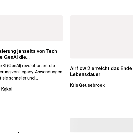
ierung jenseits von Tech
e GenAI die
hmenstransformation...
 KI (GenAI) revolutioniert die
Airflow 2 erreicht das Ende
ierung von Legacy-Anwendungen
Lebensdauer
 sie schneller und
stiger. Durch die
Kris Geusebroek
 Kąkol
ierung...