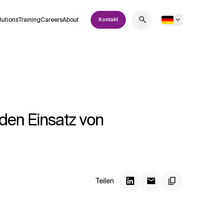
lutions
Training
Careers
About
Kontakt
 den Einsatz von
Teilen