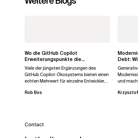
Weitere Blogs
Wo die GitHub Copilot
Modernis
Erweiterungspunkte die
Debt: Wi
Governance brechen
Unterne
Viele der jüngsten Ergänzungen des
Generative
GitHub Copilot-Ökosystems bieten einen
Modernis
echten Mehrwert für einzelne Entwickler,
und macht
erweitern aber auch die...
kostengün
Rob Bos
Krzysztof
Automatis
Contact