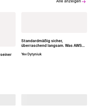
Alle anzeigen
Standardmäßig sicher,
überraschend langsam. Was AWS
vergessen hat, über die RDS...
 seiner
Yev Dytyniuk