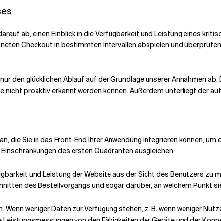
ses
rauf ab, einen Einblick in die Verfügbarkeit und Leistung eines krit
chneten Checkout in bestimmten Intervallen abspielen und überprüfen, 
n nur den glücklichen Ablauf auf der Grundlage unserer Annahmen ab
 nicht proaktiv erkannt werden können. Außerdem unterliegt der auf
k an, die Sie in das Front-End Ihrer Anwendung integrieren können, u
r Einschränkungen des ersten Quadranten ausgleichen.
rfügbarkeit und Leistung der Website aus der Sicht des Benutzers z
hnitten des Bestellvorgangs und sogar darüber, an welchem Punkt s
n. Wenn weniger Daten zur Verfügung stehen, z. B. wenn weniger Nutz
l die Leistungsmessungen von den Fähigkeiten der Geräte und der Konn