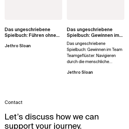
Das ungeschriebene
Das ungeschriebene
Spielbuch: Führen ohne
Spielbuch: Gewinnen im
Titel
Team
Das ungeschriebene
Jethro Sloan
Spielbuch: Gewinnen im Team
Teamgeflüster: Navigieren
durch die menschliche
Dynamik, auf die Sie niemand
Jethro Sloan
vorbereitet hat „Wir...
Contact
Let’s discuss how we can
support your journey.