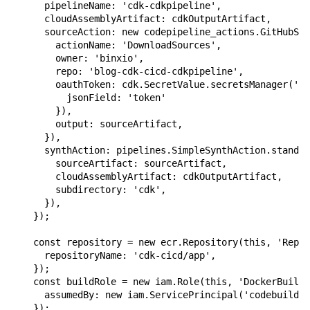
      pipelineName: 'cdk-cdkpipeline',

      cloudAssemblyArtifact: cdkOutputArtifact,

      sourceAction: new codepipeline_actions.GitHubSou
        actionName: 'DownloadSources',

        owner: 'binxio',

        repo: 'blog-cdk-cicd-cdkpipeline',

        oauthToken: cdk.SecretValue.secretsManager('/g
          jsonField: 'token'

        }),

        output: sourceArtifact,

      }),

      synthAction: pipelines.SimpleSynthAction.standar
        sourceArtifact: sourceArtifact,

        cloudAssemblyArtifact: cdkOutputArtifact,

        subdirectory: 'cdk',

      }),

    });

    const repository = new ecr.Repository(this, 'Repos
      repositoryName: 'cdk-cicd/app',

    });

    const buildRole = new iam.Role(this, 'DockerBuildR
      assumedBy: new iam.ServicePrincipal('codebuild.a
    });
