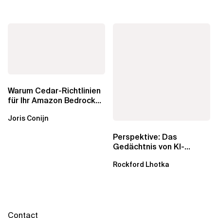
Warum Cedar-Richtlinien
für Ihr Amazon Bedrock
AgentCore Gateway
Joris Conijn
wichtig sind
Perspektive: Das
Gedächtnis von KI-
Agenten – Einblicke aus
Rockford Lhotka
dem...
Contact