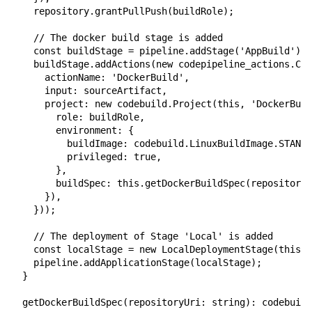
    repository.grantPullPush(buildRole);

    // The docker build stage is added

    const buildStage = pipeline.addStage('AppBuild')

    buildStage.addActions(new codepipeline_actions.Cod
      actionName: 'DockerBuild',

      input: sourceArtifact,

      project: new codebuild.Project(this, 'DockerBuil
        role: buildRole,

        environment: {

          buildImage: codebuild.LinuxBuildImage.STANDA
          privileged: true,

        },

        buildSpec: this.getDockerBuildSpec(repository.
      }),

    }));

    // The deployment of Stage 'Local' is added

    const localStage = new LocalDeploymentStage(this, 
    pipeline.addApplicationStage(localStage);

  }

  getDockerBuildSpec(repositoryUri: string): codebuild