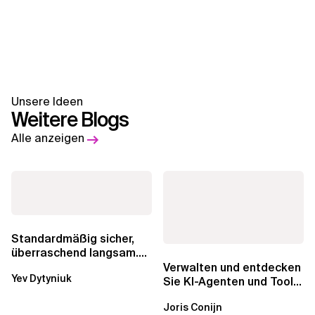
Unsere Ideen
Weitere Blogs
Alle anzeigen
Standardmäßig sicher,
überraschend langsam.
Was AWS vergessen hat,
Verwalten und entdecken
Yev Dytyniuk
über die RDS...
Sie KI-Agenten und Tools
mit Amazon Bedrock
Joris Conijn
AgentCore...