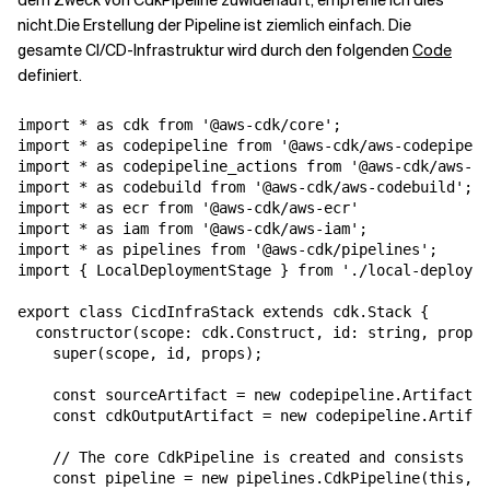
dem Zweck von CdkPipeline zuwiderläuft, empfehle ich dies
nicht.
Die Erstellung der Pipeline ist ziemlich einfach. Die
gesamte CI/CD-Infrastruktur wird durch den folgenden
Code
definiert.
import * as cdk from '@aws-cdk/core';

import * as codepipeline from '@aws-cdk/aws-codepipeli
import * as codepipeline_actions from '@aws-cdk/aws-co
import * as codebuild from '@aws-cdk/aws-codebuild';

import * as ecr from '@aws-cdk/aws-ecr'

import * as iam from '@aws-cdk/aws-iam';

import * as pipelines from '@aws-cdk/pipelines';

import { LocalDeploymentStage } from './local-deployme
export class CicdInfraStack extends cdk.Stack {

  constructor(scope: cdk.Construct, id: string, props?
    super(scope, id, props);

    const sourceArtifact = new codepipeline.Artifact()
    const cdkOutputArtifact = new codepipeline.Artifac
    // The core CdkPipeline is created and consists of
    const pipeline = new pipelines.CdkPipeline(this, '