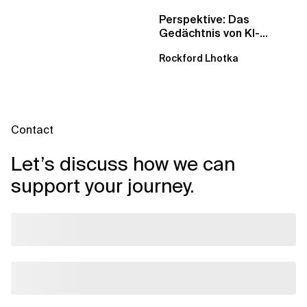
Perspektive: Das
Gedächtnis von KI-
Agenten – Einblicke aus
Rockford Lhotka
dem...
Contact
Let’s discuss how we can
support your journey.