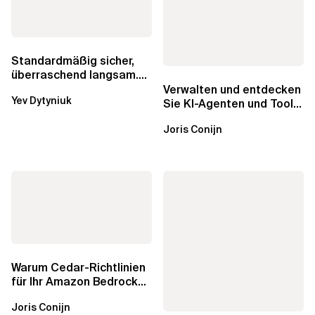
Standardmäßig sicher,
überraschend langsam.
Was AWS vergessen hat,
Verwalten und entdecken
Yev Dytyniuk
über die RDS...
Sie KI-Agenten und Tools
mit Amazon Bedrock
Joris Conijn
AgentCore...
Warum Cedar-Richtlinien
für Ihr Amazon Bedrock
AgentCore Gateway
Joris Conijn
wichtig sind