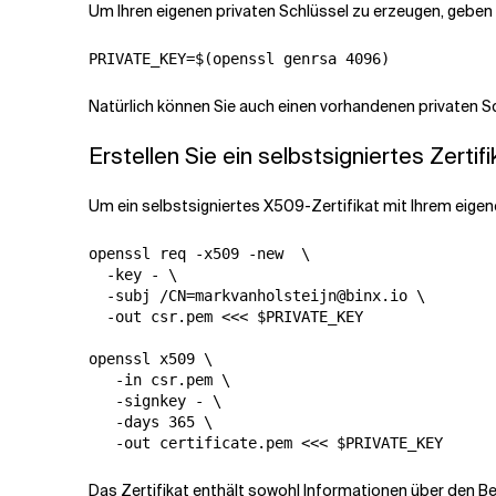
Um Ihren eigenen privaten Schlüssel zu erzeugen, geben S
Natürlich können Sie auch einen vorhandenen privaten 
Erstellen Sie ein selbstsigniertes Zertifi
Um ein selbstsigniertes X509-Zertifikat mit Ihrem eigene
openssl req -x509 -new  \

  -key - \

  -subj /CN=markvanholsteijn@binx.io \

  -out csr.pem <<< $PRIVATE_KEY

openssl x509 \

   -in csr.pem \

   -signkey - \

   -days 365 \

Das Zertifikat enthält sowohl Informationen über den Be