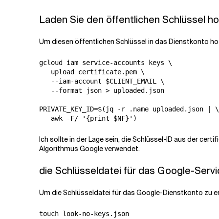
Laden Sie den öffentlichen Schlüssel h
Um diesen öffentlichen Schlüssel in das Dienstkonto ho
gcloud iam service-accounts keys \

   upload certificate.pem \

   --iam-account $CLIENT_EMAIL \

   --format json > uploaded.json

PRIVATE_KEY_ID=$(jq -r .name uploaded.json | \

Ich sollte in der Lage sein, die Schlüssel-ID aus der ce
Algorithmus Google verwendet.
die Schlüsseldatei für das Google-Serv
Um die Schlüsseldatei für das Google-Dienstkonto zu ers
touch look-no-keys.json
