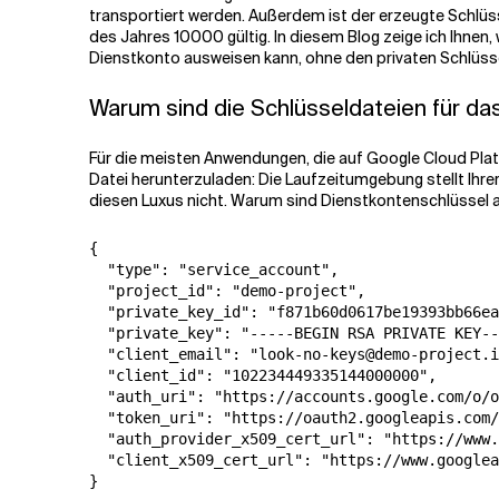
transportiert werden. Außerdem ist der erzeugte Schlüss
des Jahres 10000 gültig. In diesem Blog zeige ich Ihnen,
Verwandte Themen
Dienstkonto ausweisen kann, ohne den privaten Schlüss
Warum sind die Schlüsseldateien für d
Für die meisten Anwendungen, die auf Google Cloud Platfo
Datei herunterzuladen: Die Laufzeitumgebung stellt Ih
diesen Luxus nicht. Warum sind Dienstkontenschlüssel a
{

  "type": "service_account",

  "project_id": "demo-project",

  "private_key_id": "f871b60d0617be19393bb66ea
  "private_key": "-----BEGIN RSA PRIVATE KEY--
  "client_email": "look-no-keys@demo-project.i
  "client_id": "102234449335144000000",

  "auth_uri": "https://accounts.google.com/o/o
  "token_uri": "https://oauth2.googleapis.com/
  "auth_provider_x509_cert_url": "https://www.
  "client_x509_cert_url": "https://www.googlea