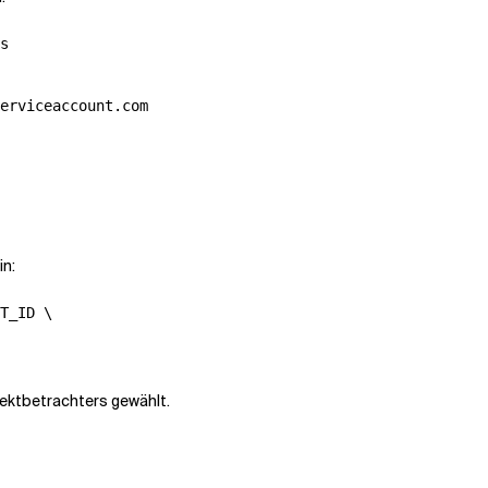
s

erviceaccount.com

in:
T_ID \

ektbetrachters gewählt.