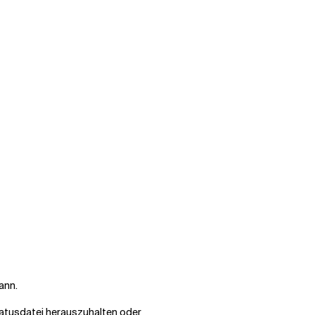
ann.
tatusdatei herauszuhalten oder