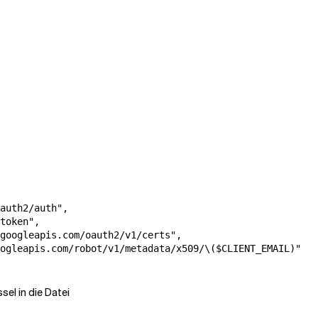
auth2/auth",

token",

googleapis.com/oauth2/v1/certs",

ogleapis.com/robot/v1/metadata/x509/\($CLIENT_EMAIL)"

sel in die Datei