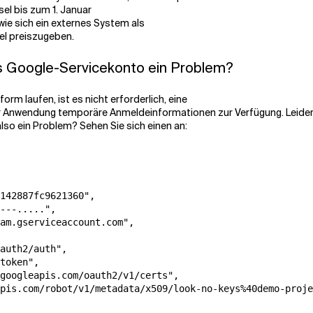
el bis zum 1. Januar
 wie sich ein externes System als
el preiszugeben.
as Google-Servicekonto ein Problem?
rm laufen, ist es nicht erforderlich, eine
rer Anwendung temporäre Anmeldeinformationen zur Verfügung. Leide
lso ein Problem? Sehen Sie sich einen an:
142887fc9621360",

---.....",

am.gserviceaccount.com",

auth2/auth",

token",

googleapis.com/oauth2/v1/certs",

pis.com/robot/v1/metadata/x509/look-no-keys%40demo-proje