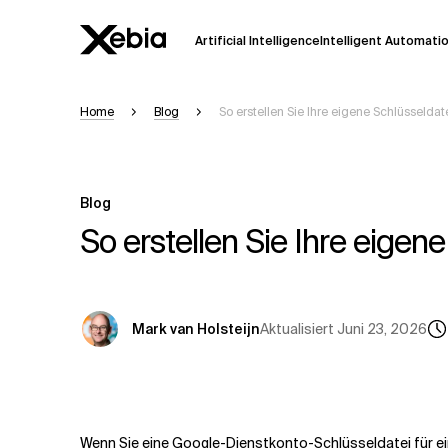
Artificial Intelligence
Intelligent Automati
Home
Blog
So erstellen Sie Ihre eigene Schlüsseldat
Ai
Übersicht
Diese KI-Suchassistenz befindet sich 
weiterentwickelt. Die Antworten, die a
Blog
Sekunden dauern. Wir streben nach Gen
auftreten.
So erstellen Sie Ihre eigen
Bitte überprüfen Sie wichtige Informat
kontaktieren Sie uns
direkt.
Aktualisiert
Juni 23, 2026
Mark van Holsteijn
Antwort
Wenn Sie eine Google-Dienstkonto-Schlüsseldatei für ei