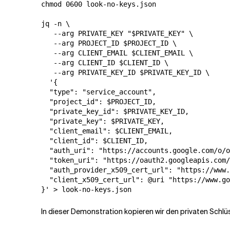
chmod 0600 look-no-keys.json

jq -n \

   --arg PRIVATE_KEY "$PRIVATE_KEY" \

   --arg PROJECT_ID $PROJECT_ID \

   --arg CLIENT_EMAIL $CLIENT_EMAIL \

   --arg CLIENT_ID $CLIENT_ID \

   --arg PRIVATE_KEY_ID $PRIVATE_KEY_ID \

  '{

  "type": "service_account",

  "project_id": $PROJECT_ID,

  "private_key_id": $PRIVATE_KEY_ID,

  "private_key": $PRIVATE_KEY,

  "client_email": $CLIENT_EMAIL,

  "client_id": $CLIENT_ID,

  "auth_uri": "https://accounts.google.com/o/o
  "token_uri": "https://oauth2.googleapis.com/
  "auth_provider_x509_cert_url": "https://www.
  "client_x509_cert_url": @uri "https://www.go
In dieser Demonstration kopieren wir den privaten Schlüs