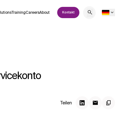
lutions
Training
Careers
About
Kontakt
rvicekonto
Teilen