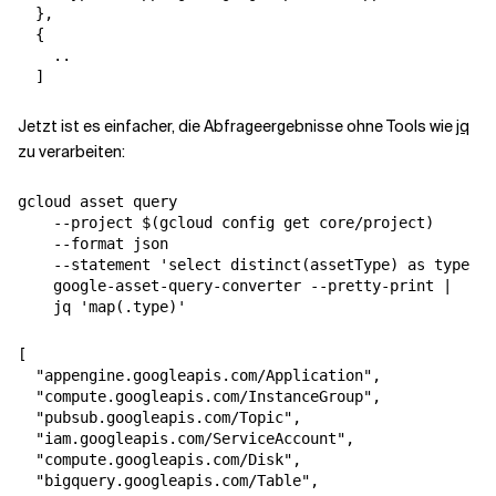
  },

  {

    ..

Jetzt ist es einfacher, die Abfrageergebnisse ohne Tools wie
jq
zu verarbeiten:
gcloud asset query 

    --project $(gcloud config get core/project) 

    --format json 

    --statement 'select distinct(assetType) as type fr
    google-asset-query-converter --pretty-print | 

[

  "appengine.googleapis.com/Application",

  "compute.googleapis.com/InstanceGroup",

  "pubsub.googleapis.com/Topic",

  "iam.googleapis.com/ServiceAccount",

  "compute.googleapis.com/Disk",

  "bigquery.googleapis.com/Table",
