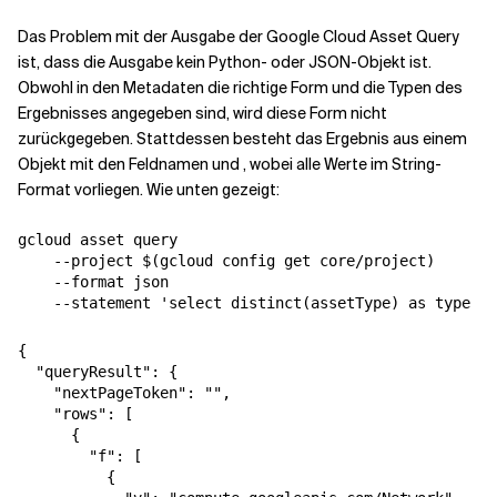
Das Problem mit der Ausgabe der Google Cloud Asset Query
Verwandte Themen
ist, dass die Ausgabe kein Python- oder JSON-Objekt ist.
Obwohl in den Metadaten die richtige Form und die Typen des
Ergebnisses angegeben sind, wird diese Form nicht
zurückgegeben. Stattdessen besteht das Ergebnis aus einem
Objekt mit den Feldnamen
und
, wobei alle Werte im String-
Format vorliegen. Wie unten gezeigt:
gcloud asset query 

    --project $(gcloud config get core/project) 

    --format json 

{

  "queryResult": {

    "nextPageToken": "",

    "rows": [

      {

        "f": [

          {
