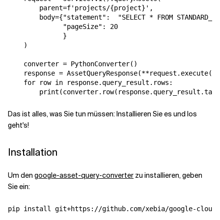
        parent=f'projects/{project}',

        body={"statement":  "SELECT * FROM STANDARD_ME
              "pageSize": 20

              }

    )

    converter = PythonConverter()

    response = AssetQueryResponse(**request.execute())

    for row in response.query_result.rows:

Das ist alles, was Sie tun müssen: Installieren Sie es und los
geht's!
Installation
Um den
google-asset-query-converter
zu installieren, geben
Sie ein: