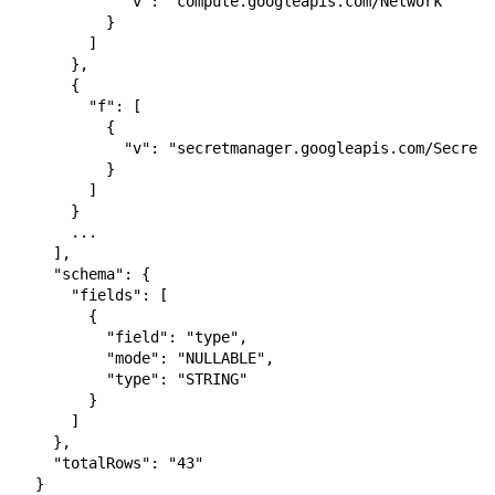
            "v": "compute.googleapis.com/Network"

          }

        ]

      },

      {

        "f": [

          {

            "v": "secretmanager.googleapis.com/SecretV
          }

        ]

      }

      ...

    ],

    "schema": {

      "fields": [

        {

          "field": "type",

          "mode": "NULLABLE",

          "type": "STRING"

        }

      ]

    },

    "totalRows": "43"
