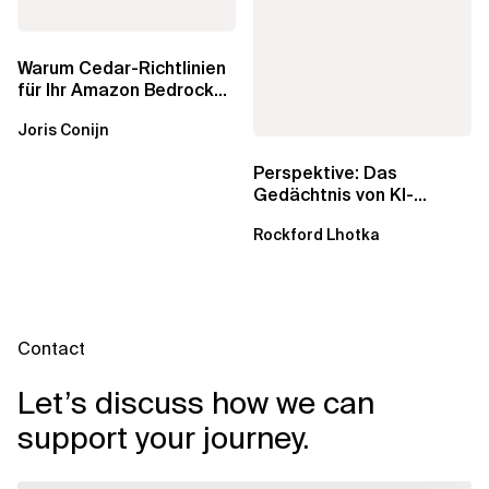
Warum Cedar-Richtlinien
für Ihr Amazon Bedrock
AgentCore Gateway
Joris Conijn
wichtig sind
Perspektive: Das
Gedächtnis von KI-
Agenten – Einblicke aus
Rockford Lhotka
dem...
Contact
Let’s discuss how we can
support your journey.