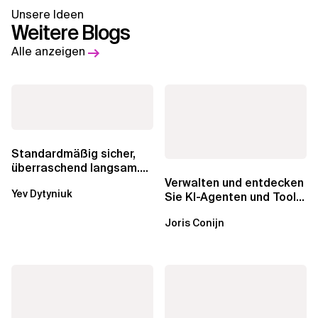
Unsere Ideen
Weitere Blogs
Alle anzeigen
Standardmäßig sicher,
überraschend langsam.
Was AWS vergessen hat,
Verwalten und entdecken
Yev Dytyniuk
über die RDS...
Sie KI-Agenten und Tools
mit Amazon Bedrock
Joris Conijn
AgentCore...