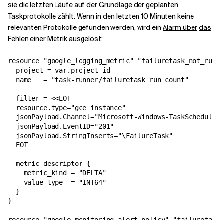
sie die letzten Läufe auf der Grundlage der geplanten
Taskprotokolle zählt. Wenn in den letzten 10 Minuten keine
relevanten Protokolle gefunden werden, wird ein
Alarm über
das
Fehlen einer Metrik
ausgelöst:
resource "google_logging_metric" "failuretask_not_runn
  project = var.project_id

  name   = "task-runner/failuretask_run_count"

  filter = <<EOT

  resource.type="gce_instance"

  jsonPayload.Channel="Microsoft-Windows-TaskScheduler
  jsonPayload.EventID="201"

  jsonPayload.StringInserts="\FailureTask"

  EOT

  metric_descriptor {

    metric_kind = "DELTA"

    value_type  = "INT64"

  }

}

resource "google_monitoring_alert_policy" "failuretask