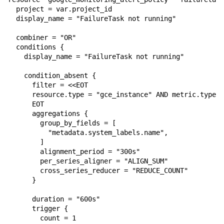
  project = var.project_id

  display_name = "FailureTask not running"

  combiner = "OR"

  conditions {

    display_name = "FailureTask not running"

    condition_absent {

      filter = <<EOT

      resource.type = "gce_instance" AND metric.type =
      EOT

      aggregations {

        group_by_fields = [

          "metadata.system_labels.name",

        ]

        alignment_period = "300s"

        per_series_aligner = "ALIGN_SUM"

        cross_series_reducer = "REDUCE_COUNT"

      }

      duration = "600s"

      trigger {

        count = 1
